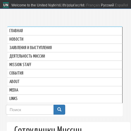
Welcome to the United Nations. It's your world.
العربية
简体中文
English
Français
Русский
Español
ГЛАВНАЯ
HОВОСТИ
ЗАЯВЛЕНИЯ И ВЫСТУПЛЕНИЯ
ДЕЯТЕЛЬНОСТЬ МИССИИ
MISSION STAFF
СОБЫТИЯ
ABOUT
MEDIA
LINKS
Форма
поиска
Сотрудники Миссии