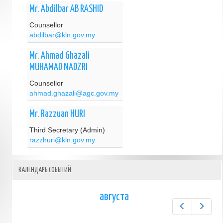
Mr. Abdilbar AB RASHID
Counsellor
abdilbar@kln.gov.my
Mr. Ahmad Ghazali
MUHAMAD NADZRI
Counsellor
ahmad.ghazali@agc.gov.my
Mr. Razzuan HURI
Third Secretary (Admin)
razzhuri@kln.gov.my
КАЛЕНДАРЬ СОБЫТИЙ
августа
Предыдущ
След