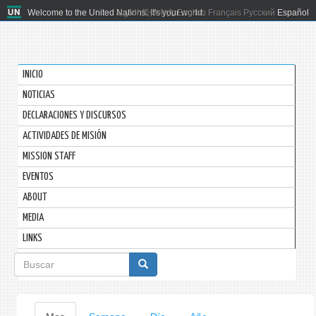
Welcome to the United Nations. It's your world.
العربية
简体中文
English
Français
Русский
Español
INICIO
NOTICIAS
DECLARACIONES Y DISCURSOS
ACTIVIDADES DE MISIÓN
MISSION STAFF
EVENTOS
ABOUT
MEDIA
LINKS
Formulario
de
búsqueda
Solapas