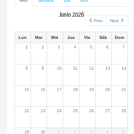
Mes
(solapa
Semana
Día
Año
activa)
principales
Junio 2026
Prev
Next
Lun
Mar
Mié
Jue
Vie
Sáb
Dom
1
2
3
4
5
6
7
8
9
10
11
12
13
14
15
16
17
18
19
20
21
22
23
24
25
26
27
28
29
30
1
2
3
4
5