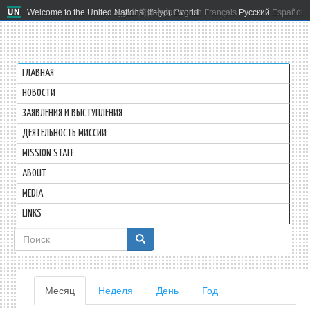
Welcome to the United Nations. It's your world.
العربية
简体中文
English
Français
Русский
Español
ГЛАВНАЯ
HОВОСТИ
ЗАЯВЛЕНИЯ И ВЫСТУПЛЕНИЯ
ДЕЯТЕЛЬНОСТЬ МИССИИ
MISSION STAFF
ABOUT
MEDIA
LINKS
Форма
поиска
Главные
Месяц
(активная
Неделя
День
Год
вкладка)