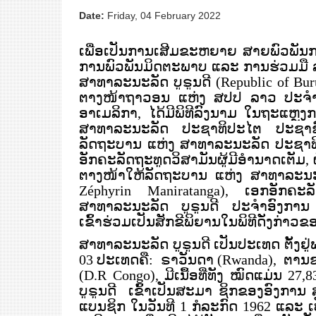
Date:
Friday, 04 February 2022
ເພື່ອເປັນການເສີມຂະຫຍາຍ ສາຍພົວພັນການ
ການພົວພັນມິດຕະພາບ ແລະ ການຮ່ວມມື
ສາທາລະນະລັດ ບູ​ຣູນ​ດີ
(Republic of Bur
ຕາງໜ້າຖາວອນ ແຫ່ງ ສປປ ລາວ ປະຈຳ
ອາເມລິກາ, ໄດ້ມີພິທີລົງນາມ ໃນຖະແຫຼງ
ສາທາລະນະລັດ ປະຊາທິປະໄຕ ປະຊາຊົ
ລັດຖະບານ ແຫ່ງ ສາທາລະນະລັດ ປະຊາທິປ
ອັກຄະລັດຖະທູດວິສາມັນຜູ້ມີອຳນາດເຕັມ,
ຕາງໜ້າໃຫ້ລັດຖະບານ ແຫ່ງ ສາທາລະນະລັ
Zéphyrin Maniratanga)
, ເອກອັກຄະລັ
ສາທາລະນະລັດ ບູຣູນ​ດີ ປະຈໍາອົງການ
ເຂົ້າຮ່ວມເປັນສັກຂີພິຍານໃນພິທີດັ່ງກ່າ
ສາທາລະນະລັດ ບູຣູນດີ ເປັນປະເທດ ຕັ້ງ
03 ປະເທດຄື:
ຣາວັນດາ (
Rwanda
)
,
ຕານຊ
(
D.R
Congo
), ມີ
ເນື້ອທີ່ທັງ ໝົດແມ່ນ
27,
ບູຣູນດີ
ເຂົ້າເປັນສະມາ ຊິກຂອງອົງການ
ແບນຊິກ ໃນວັນທີ 1 ​ກໍ​ລະ​ກົດ 1962 ແລ