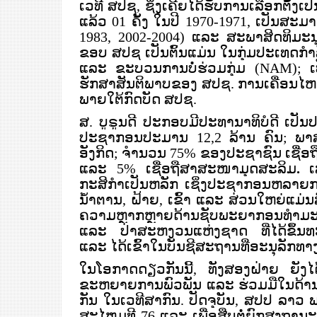
ເວທີ ສປຊ, ຊຶ່ງເຄີຍໄດ້ຮັບການເລືອກຕັ
ແລ້ວ 01 ຄັ້ງ ໃນປີ 1970-1971
,
ເປັນສະມາ
1983, 2002-2004
)
ແລະ ສະພາສິດທິມະນຸດ
ຂອບ ສປຊ ເປັນຕົ້ນແມ່ນ ໃນກຸ່ມ
ປະເທດກຳລ
ແລະ ຂະບວນການບໍ່ຮ່ວມກຸ່ມ (NAM); ເປ
ຮັກສາສັນຕິພາບຂອງ ສປຊ. ການເຄື່ອນໄຫວ
ພາຍໃຕ້ກົດບັດ ສປຊ.
ສ. ບູຣູນດີ ປະກອບມີປະທານາທິບໍດີ ເປັ
ປະຊາກອນປະມານ
12,2 ລ້ານ ຄົນ; ພາ
ອັງກິດ; ຈໍານວນ
75% ຂອງປະຊາຊົນ ເຊື່ອຖ
ແລະ 5% ເຊື່ອຖືສາສະໜາມຸດສະລິມ
.
ເ
ກະສິກຳເປັນຫລັກ ເຊິ່ງປະຊາກອນຫລາຍ
ນໍ້າຕານ, ຝ້າຍ, ເຂົ້າ ແລະ ສ່ວນໃຫຍ່ແມ່
ຄວາມຫຼາກຫຼາຍດ້ານຊັບພະຍາກອນທຳມະຊ
ແລະ ປ່າສະຫງວນແຫ່ງຊາດ ທີ່ໄດ້ຂຶ້
ແລະ ໄດ້ເຂົ້າໃນບັນຊີສະຖານທີ່ອະນຸລັກ
ໃນໂອກາດດຽວກັນນີ້, ທັງສອງຝ່າຍ ຍັງໄ
ຂະຫຍາຍການພົວພັນ ແລະ ຮ່ວມມືໃນດ້ານຕ
ກັນ ໃນເວທີສາກົນ. ປັດຈຸບັນ, ສປປ ລາ
ສະໄຫມທີ 76 ແລະ ເພື່ອສືບຕໍ່ຍົກສູງຖານ