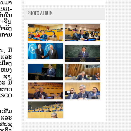
່ານມາ
1981-
PHOTO ALBUM
ັນໃນ
7+ຈີນ
ຳລັງ
ັກການ
ນ;
ມີ
ງ ແລະ
ເມືອງ
ແຫນງ
, ຊາ,
ລະ ມີ
ກຕາດ
ESCO
ອເສີມ
ນ ແລະ
ນ ສປຊ
ເຂົ້າ