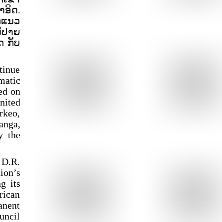
າອິດ.
ດແນວ
ີປາຍ
 ກັບ
tinue
matic
ed on
nited
rkeo,
anga,
y the
 D.R.
ion’s
g its
rican
anent
uncil