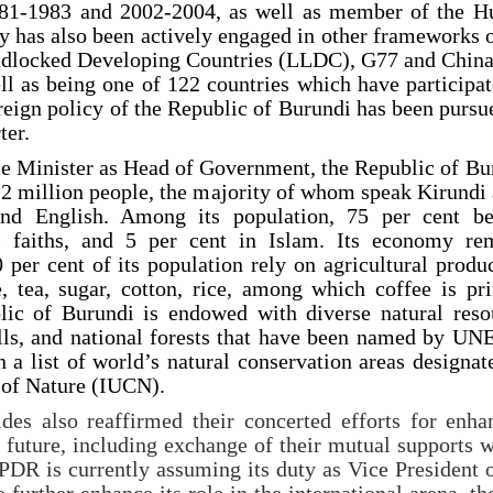
81-1983 and 2002-2004, as well as member of the 
y has also been actively engaged in other frameworks o
ndlocked Developing Countries (LLDC), G77 and China
 as being one of 122 countries which have participat
eign policy of the Republic of Burundi has been pursu
ter.
me Minister as Head of Government, the Republic of Bu
.2 million people, the majority of whom speak Kirundi 
and English. Among its population, 75 per cent be
nal faiths, and 5 per cent in Islam. Its economy re
per cent of its population rely on agricultural produc
, tea, sugar, cotton, rice, among which coffee is pr
blic of Burundi is endowed with diverse natural reso
alls, and national forests that have been named by U
n a list of world’s natural conservation areas designat
 of Nature (IUCN).
des also reaffirmed their concerted efforts for enha
e future, including exchange of their mutual supports w
DR is currently assuming its duty as Vice President o