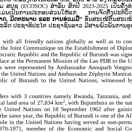
ຄົມ ສປຊ
(ECOSOC) ສໍາລັບ ສົກປີ 2023-2025 ເປັນຄັ້ງທໍ
 ແມ່ນເປັນການປະກອບສ່ວນໃຫ້ແກ່ ການຈັດຕັ້ງປະຕິບັ
າດ
,
ມິດຕະພາບ ແລະ ການຮ່ວມມື
”
ອັນສະເໝີຕົ້ນສະເໝ
ລັດ ປະຊາທິປະໄຕ ປະຊາຊົນລາວ ມີສາຍພົວພັນການທູດ
 with all friendly nations globally as well as to con
, the Joint Communique on the Establishment of Diplo
cratic Republic and the Republic of Burundi was sign
lace at the Permanent Mission of the Lao PDR to the U
es were represented by Ambassador Anouparb Vongno
o the United Nations and Ambassador
Zéphyrin Manirat
lic of Burundi to the United Nations, witnessed b
rders with 3 countries namely Rwanda, Tanzania, and
2
tal land area of 27,834 km
, with Bujumbura as the nat
 United Nations on 18 September 1962 after gainin
he same year, the Republic of Burundi is one of the Af
role in the United Nations having served as non-perm
970-1971, member of the Economic and Social Co