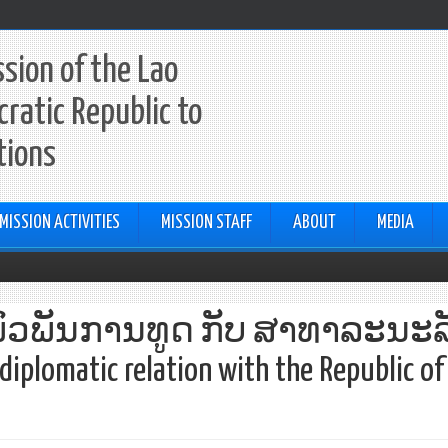
sion of the Lao
ratic Republic to
tions
MISSION ACTIVITIES
MISSION STAFF
ABOUT
MEDIA
ພົວພັນການທູດ ກັບ ສາທາລະນະລ
iplomatic relation with the Republic of