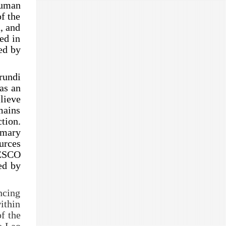
Human
f the
, and
ed in
ed by
rundi
as an
lieve
mains
tion.
imary
urces
NESCO
ed by
ncing
ithin
f the