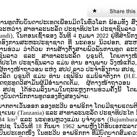
ທູດກັບບັນດາປະເທດເພື່ອນມິດໃນທົ່ວໂລກ ພ້ອມທັງ ສົ່
 ລະຫວ່າງ ສາທາລະນະລັດ ປະຊາທິປະໄຕ ປະຊາຊົນລາວ
undi),
ໃນຕອນເຊົ້າຂອງ ວັນທີ 4 ກຸມພາ
ຢູ່ທີ່ສຳນັກ
202
2
ອົງການສະຫະປະຊາຊາດ ທີ່
ນະຄອນ ນິວຢອກ, ສະຫ
ການຮ່ວມ ວ່າດ້ວຍ ການສ້າງຕັ້ງສາຍພົວພັນການທູດ ລະ
ນລາວ ແລະ ສາທາລະນະລັດ ບູຣູນ​ດີ, ໂດຍຕາງໜ້
ະໄຕ ປະຊາຊົນລາວ ແມ່ນ ທ່ານ ອານຸພາບ ວົງໜໍ່ແກ້ວ,
 ຜູ້ຕາງໜ້າຖາວອນ
ແຫ່ງ ສປປ ລາວ ປະຈໍາອົງການ ສປຊ,
ດ ບູ​ຣູນ​ດີ ແມ່ນ
ທ່ານ ເຊຟີຣິນ ແມນິຣາຕັງກາ
(
H.E
ດຖະທູດວິສາມັນຜູ້ມີອຳນາດເຕັມ, ຜູ້ຕາງໜ້າຖາວອນ 
 ສປຊ ໄດ້ຮ່ວມລົງນາມໃນຖະແຫຼງການຮ່ວມຄັ້ງນີ້ ໂດ
ວຂອງບັນດານັກການທູດຂອງທັງສອງຝ່າຍ.
ຢູ່ພາກຕາເວັນອອກ ຂອງທະວີບ ອາຟຣິກາ ໂດຍມີຊາຍແດນຕ
າເນຍ (
Tanzania
)
ແລະ ສາທາລະນະລັດ ປະຊາທິປະໄຕ ກ
2
834 km
ແລະ ນະຄອນຫຼວງແມ່ນ ບູຈໍາບູຣາ (Bujumbur
 ສປຊ ໃນວັນທີ
18 ກັນຍາ 1962 ພາຍຫຼັງໄດ້ຮັບເອກະລ
ະ ເປັນປະເທດໜຶ່ງ ໃນທະວີບ ອາຟຣິກກາ ທີ່ມີບົດບາດສົມຄ