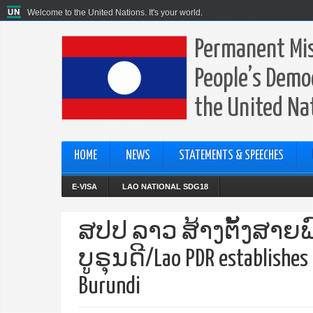
Welcome to the United Nations. It's your world.
Permanent Mis
People’s Democ
the United Na
HOME
NEWS
STATEMENTS & SPEECHES
E-VISA
LAO NATIONAL SDG18
ສປປ ລາວ ສ້າງຕັ້ງສາຍ
ບູຣຸນດີ/Lao PDR establishes d
Burundi