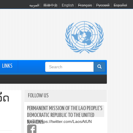
العربية
简体中文
English
Français
Русский
Español
Search
LINKS
form
FOLLOW US
ັດ
PERMANENT MISSION OF THE LAO PEOPLE’S
DEMOCRATIC REPUBLIC TO THE UNITED
Email:
https://twitter.com/LaosAtUN
NATIONS