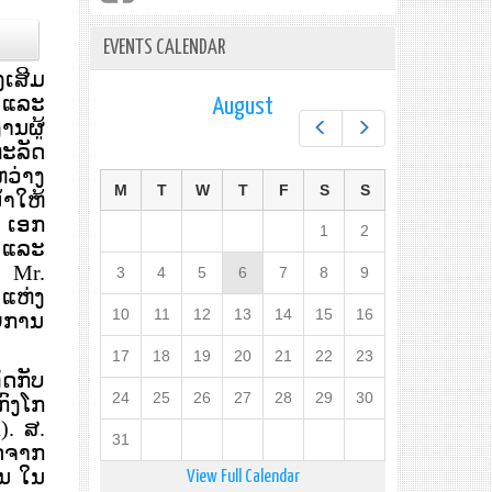
EVENTS CALENDAR
ງເສີມ
 ແລະ
August
ງານຜູ້
Prev
Next
ະລັດ
ຫວ່າງ
M
T
W
T
F
S
S
າໃຫ້
 ເອກ
1
2
​ ແລະ
. Mr.
3
4
5
6
7
8
9
ແຫ່ງ
10
11
12
13
14
15
16
ຍການ
17
18
19
20
21
22
23
ິດກັບ
24
25
26
27
28
29
30
ົງໂກ
a).
​ສ.
31
າດຈາກ
ວນ ໃນ
View Full Calendar