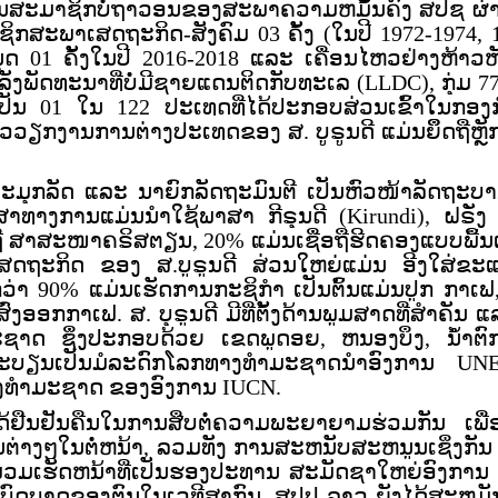
້ງເປັນສະມາຊິກບໍ່ຖາວອນຂອງສະພາຄວາມຫມັ້ນຄົງ ສປຊ ຜ
ຊິກສະພາເສດຖະກິດ-ສັງຄົມ 03 ຄັ້ງ (ໃນປີ
19
72-1974, 
 01 ຄັ້ງໃນປີ 2016-2018
ແລະ
ເຄື່ອນໄຫວຢ່າງຫ້າວຫ
ັງພັດທະນາທີ່ບໍ່ມີຊາຍແດນຕິດກັບທະເລ
(LLDC), ກຸ່ມ 7
ັນ 01 ໃນ 122 ປະເທດທີ່ໄດ້ປະກອບສ່ວນເຂົ້າໃນກອງກ
ວຽກງານການຕ່າງປະເທດຂອງ ສ. ບູຣູນດີ ແມ່ນຍຶຶດຖືຫຼ
ນປະມຸກລັດ ແລະ ນາຍົກລັດຖະມົນຕີ ເປັນຫົວໜ້າລັດຖະບາ
ສາທາງການແມ່ນນຳໃຊ້ພາສາ ກີຣຸນດີ (Kirundi)
, ຝ
ຣັ່
ື ສາສະໜາຄຣິສຕຽນ, 20% ແມ່ນເຊື່ອຖືຮີດຄອງແບບພື້ນ
ສດຖະກິດ ຂອງ ສ.ບູຣູນດີ ສ່ວນໃຫຍ່ແມ່ນ ອີງໃສ່ຂະ
ກວ່າ
90% ແມ່ນເຮັດການກະຊິກໍາ ເປັນຕົ້ນແມ່ນປູກ ກາເຟ
ນສົ່ງອອກກາເຟ.
ສ.
ບຸຣູນດີ ມີທີ່ຕັ້ງດ້ານພູມສາດທີ່ສຳຄັນ ແ
າດ ​ຊຶ່ງປະກອບດ້ວຍ ເຂດພູດອຍ, ຫນອງບຶງ, ນໍ້ຳຕົ
ນທະບຽນເປັນມໍລະດົກໂລກທາງທຳມະຊາດນຳອົງການ
UN
ທາງທຳມະຊາດ ຂອງອົງການ IUCN.
ດ້ຢືນຢັນຄືນໃນການສືບຕໍ່ຄວາມພະຍາຍາມຮ່ວມກັນ ເພື່
່າງໆໃນຕໍ່ຫນ້າ, ລວມທັງ ການສະຫນັບສະຫນູນເຊິ່ງກັ
ວ ພວມເຮັດຫນ້າທີ່ເປັນຮອງປະທານ ສະມັດຊາໃຫຍ່ອົງກາ
ະບົດບາດຂອງຕົນໃນເວທີສາກົນ, ສປປ ລາວ ຍັງໄດ້ສະຫມັກ