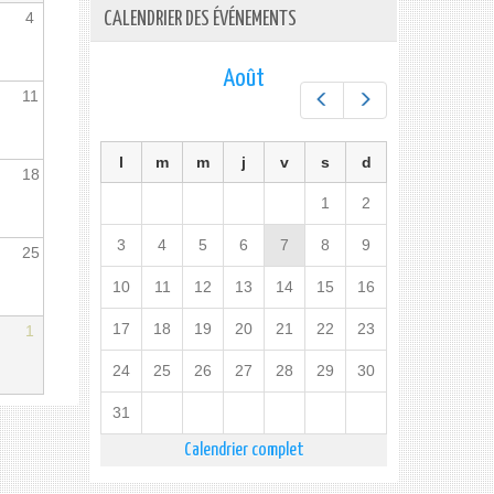
4
CALENDRIER DES ÉVÉNEMENTS
Août
11
Préc.
Suiv.
l
m
m
j
v
s
d
18
1
2
3
4
5
6
7
8
9
25
10
11
12
13
14
15
16
17
18
19
20
21
22
23
1
24
25
26
27
28
29
30
31
Calendrier complet