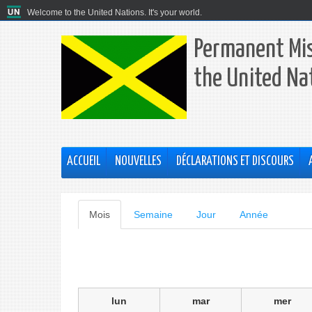
Welcome to the United Nations. It's your world.
Permanent Mis
the United Na
ACCUEIL
NOUVELLES
DÉCLARATIONS ET DISCOURS
Onglets
Mois
(onglet
Semaine
Jour
Année
actif)
principaux
lun
mar
mer