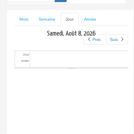
de
recherche
Onglets
Mois
Semaine
Jour
(onglet
Année
actif)
principaux
Samedi, Août 8, 2026
Préc.
Suiv.
Jour
entier