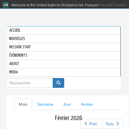
Welcome to the United Nations. It's your world.
العربية
简体中文
English
Français
Русский
Español
ACCUEIL
NOUVELLES
MISSION STAFF
ÉVÉNEMENTS
ABOUT
MEDIA
Formulaire
de
recherche
Onglets
Mois
(onglet
Semaine
Jour
Année
actif)
principaux
Février 2026
Préc.
Suiv.