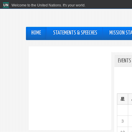
Welcome to the United Nations. It's your world.
HOME
STATEMENTS & SPEECHES
MISSION STA
EVENTS
星
3