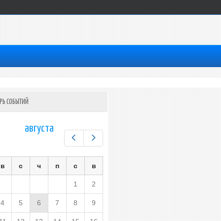
РЬ СОБЫТИЙ
августа
Предыдущий
Следующий
в
с
ч
п
с
в
1
2
4
5
6
7
8
9