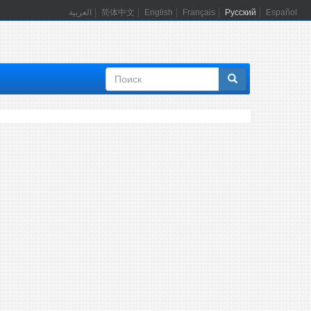
العربية
简体中文
English
Français
Русский
Español
Форма
поиска