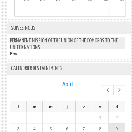
SUIVEZ-NOUS
PERMANENT MISSION OF THE UNION OF THE COMOROS TO THE
UNITED NATIONS
Email:
CALENDRIER DES ÉVÉNEMENTS
Août
Préc.
Suiv.
l
m
m
j
v
s
d
1
2
3
4
5
6
7
8
9