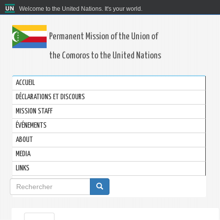
Welcome to the United Nations. It's your world.
Permanent Mission of the Union of
the Comoros to the United Nations
ACCUEIL
DÉCLARATIONS ET DISCOURS
MISSION STAFF
ÉVÉNEMENTS
ABOUT
MEDIA
LINKS
Formulaire
de
recherche