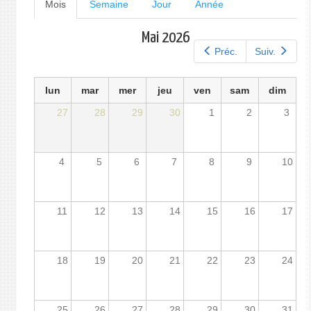
Onglets
Mois
(onglet
Semaine
Jour
Année
actif)
principaux
Mai 2026
Préc.
Suiv.
lun
mar
mer
jeu
ven
sam
dim
27
28
29
30
1
2
3
4
5
6
7
8
9
10
11
12
13
14
15
16
17
18
19
20
21
22
23
24
25
26
27
28
29
30
31