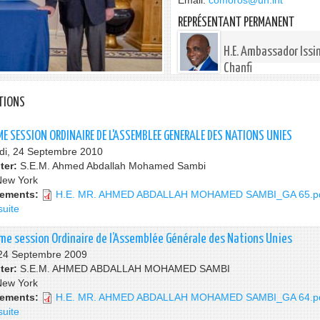
Email:
comoros@un.int
REPRÉSENTANT PERMANENT
H.E. Ambassador Issi
Chanfi
TIONS
ME SESSION ORDINAIRE DE L'ASSEMBLEE GENERALE DES NATIONS UNIES
di, 24 Septembre 2010
ter:
S.E.M. Ahmed Abdallah Mohamed Sambi
New York
hements:
H.E. MR. AHMED ABDALLAH MOHAMED SAMBI_GA 65.p
suite
de
LA
65EME
ème session Ordinaire de l’Assemblée Générale des Nations Unies
SESSION
 24 Septembre 2009
ORDINAIRE
ter:
S.E.M. AHMED ABDALLAH MOHAMED SAMBI
DE
New York
L'ASSEMBLEE
hements:
H.E. MR. AHMED ABDALLAH MOHAMED SAMBI_GA 64.p
GENERALE
suite
de