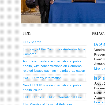
LIENS
DÉCLARA
ODS Search
LA 65E
Embassy of the Comoros - Ambassade de
Vendre
Comores
Presen
Lieu:
An online masters in international public
Attac
health, with concentrations on Comoros-
Lire la 
related issues such as malaria eradication
EUCLID treaty information
la 64i
Jeudi,
New EUCLID site on international public
Presen
health issues.
Lieu:
EUCLID online LLM in International Law
Attac
Lire la 
The Ministry of External Relations