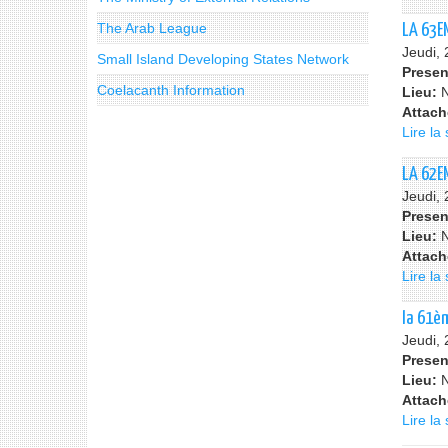
The Arab League
LA 63E
Jeudi,
Small Island Developing States Network
Presen
Coelacanth Information
Lieu:
Attac
Lire la 
LA 62E
Jeudi,
Presen
Lieu:
Attac
Lire la 
la 61è
Jeudi,
Presen
Lieu:
Attac
Lire la 