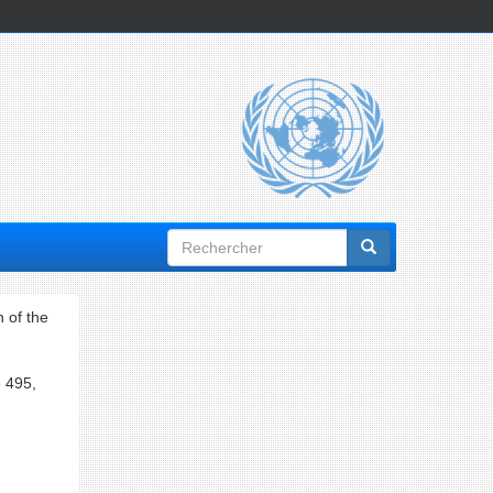
Formulaire
de
recherche
 of the
e 495,