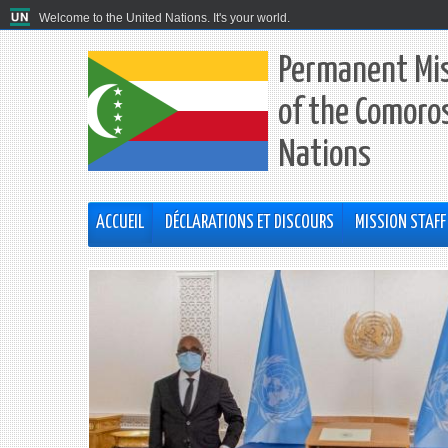
Welcome to the United Nations. It's your world.
Permanent Mis
of the Comoros
Nations
ACCUEIL
DÉCLARATIONS ET DISCOURS
MISSION STAFF