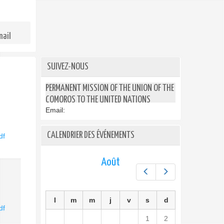
mail
SUIVEZ-NOUS
PERMANENT MISSION OF THE UNION OF THE
COMOROS TO THE UNITED NATIONS
Email:
CALENDRIER DES ÉVÉNEMENTS
df
Août
Préc.
Suiv.
l
m
m
j
v
s
d
df
1
2