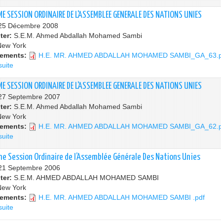
DES
la
NATIONS
64ième
ME SESSION ORDINAIRE DE L'ASSEMBLEE GENERALE DES NATIONS UNIES
UNIES
session
 25 Décembre 2008
Ordinaire
ter:
S.E.M. Ahmed Abdallah Mohamed Sambi
de
New York
l’Assemblée
hements:
H.E. MR. AHMED ABDALLAH MOHAMED SAMBI_GA_63.p
Générale
suite
de
des
LA
Nations
63EME
ME SESSION ORDINAIRE DE L'ASSEMBLEE GENERALE DES NATIONS UNIES
Unies
SESSION
 27 Septembre 2007
ORDINAIRE
ter:
S.E.M. Ahmed Abdallah Mohamed Sambi
DE
New York
L'ASSEMBLEE
hements:
H.E. MR. AHMED ABDALLAH MOHAMED SAMBI_GA_62.p
GENERALE
suite
de
DES
LA
NATIONS
62EME
me Session Ordinaire de l’Assemblée Générale Des Nations Unies
UNIES
SESSION
 21 Septembre 2006
ORDINAIRE
ter:
S.E.M. AHMED ABDALLAH MOHAMED SAMBI
DE
New York
L'ASSEMBLEE
hements:
H.E. MR. AHMED ABDALLAH MOHAMED SAMBI .pdf
GENERALE
suite
de
DES
la