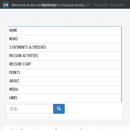
Welcome to the United Nations. It's your world.
العربية
简体中文
English
Français
Русский
Español
HOME
NEWS
STATEMENTS & SPEECHES
MISSION ACTIVITIES
MISSION STAFF
EVENTS
ABOUT
MEDIA
LINKS
搜
索
搜索
表