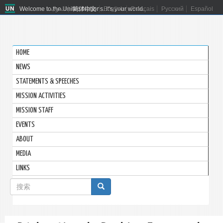
Welcome to the United Nations. It's your world.
العربية
简体中文
English
Français
Русский
Español
HOME
NEWS
STATEMENTS & SPEECHES
MISSION ACTIVITIES
MISSION STAFF
EVENTS
ABOUT
MEDIA
LINKS
搜
索
搜索
表