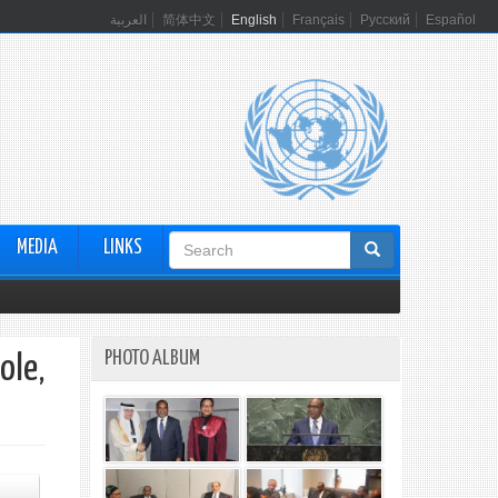
العربية
简体中文
English
Français
Русский
Español
Search
MEDIA
LINKS
form
PHOTO ALBUM
ole,