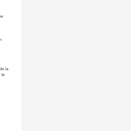
me
n
de la
 le