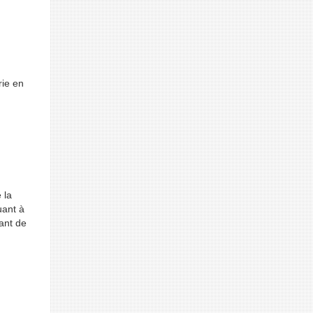
rie en
 la
uant à
ant de