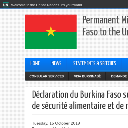
Welcome to the United Nations. It's your world.
Permanent Mi
Faso to the U
HOME
NEWS
STATEMENTS & SPEECHES
CONSULAR SERVICES
VISA BURKINABÈ
DEMANDE 
Déclaration du Burkina Faso s
de sécurité alimentaire et de 
Tuesday, 15 October 2019