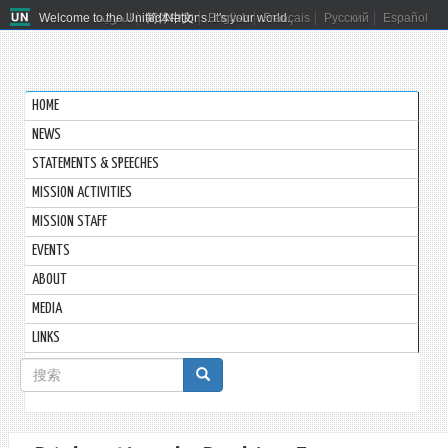
Welcome to the United Nations. It's your world.
العربية
简体中文
English
Français
Русский
Español
HOME
NEWS
STATEMENTS & SPEECHES
MISSION ACTIVITIES
MISSION STAFF
EVENTS
ABOUT
MEDIA
LINKS
搜
索
搜索
表