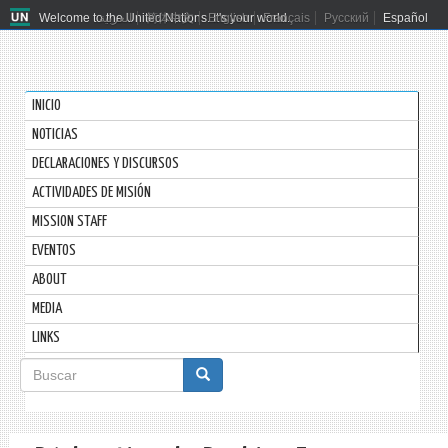
Welcome to the United Nations. It's your world.
العربية
简体中文
English
Français
Русский
Español
INICIO
NOTICIAS
DECLARACIONES Y DISCURSOS
ACTIVIDADES DE MISIÓN
MISSION STAFF
EVENTOS
ABOUT
MEDIA
LINKS
Formulario
de
Buscar
búsqueda