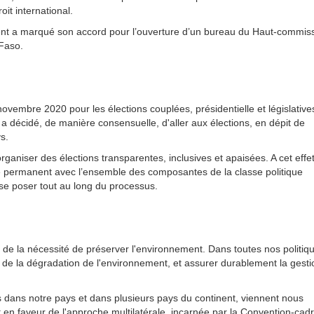
oit international.
ent a marqué son accord pour l’ouverture d’un bureau du Haut-commiss
 Faso.
novembre 2020 pour les élections couplées, présidentielle et législative
 a décidé, de manière consensuelle, d'aller aux élections, en dépit de
s.
niser des élections transparentes, inclusives et apaisées. A cet effet
tique permanent avec l’ensemble des composantes de la classe politique
 se poser tout au long du processus.
 de la nécessité de préserver l'environnement. Dans toutes nos politiq
e de la dégradation de l'environnement, et assurer durablement la gest
 dans notre pays et dans plusieurs pays du continent, viennent nous
t en faveur de l'approche multilatérale, incarnée par la Convention-cad