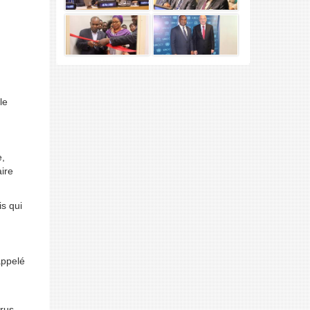
le
e,
aire
is qui
appelé
irus