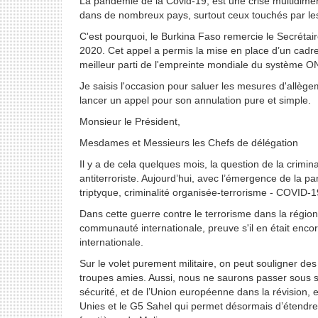
La pandémie de la Covid-19, est une crise multidimen
dans de nombreux pays, surtout ceux touchés par les 
C'est pourquoi, le Burkina Faso remercie le Secrétai
2020. Cet appel a permis la mise en place d’un cadre 
meilleur parti de l'empreinte mondiale du système 
Je saisis l'occasion pour saluer les mesures d'allèg
lancer un appel pour son annulation pure et simple.
Monsieur le Président,
Mesdames et Messieurs les Chefs de délégation
Il y a de cela quelques mois, la question de la crimin
antiterroriste. Aujourd’hui, avec l’émergence de la p
triptyque, criminalité organisée-terrorisme - COVID-1
Dans cette guerre contre le terrorisme dans la régio
communauté internationale, preuve s'il en était encor
internationale.
Sur le volet purement militaire, on peut souligner d
troupes amies. Aussi, nous ne saurons passer sous sil
sécurité, et de l’Union européenne dans la révision, 
Unies et le G5 Sahel qui permet désormais d’étendre