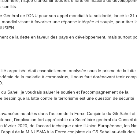
sionnelle, risque d'anéantir tous les efforts en matière de développem
conflits.
re Général de l’ONU pour son appel mondial à la solidarité, lancé le 31
mondial visant à favoriser une réponse intégrée et souple, pour tirer l
ONUSIEN.
ement de la dette en faveur des pays en développement, mais surtout p
alité organisée était essentiellement analysée sous le prisme de la lutte
andémie de la maladie à coronavirus, il nous faut dorénavant tenir comp
9.
n du Sahel, je voudrais saluer le soutien et l'accompagnement de la
e besoin que la lutte contre le terrorisme est une question de sécurité
es avancées notables dans l’action de la Force Conjointe du G5 Sahel et
ence, l’implication fort appréciable du Secrétaire général du Conseil d
en février 2020, de l’accord technique entre l’Union Européenne, les Na
 l’appui de la MINUSMA à la Force conjointe du G5 Sahel au-delà des