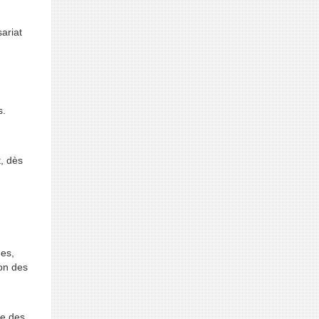
ariat
s.
, dès
ues,
ion des
re des