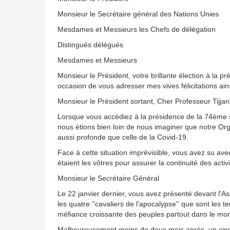
Monsieur le Secrétaire général des Nations Unies
Mesdames et Messieurs les Chefs de délégation
Distingués délégués
Mesdames et Messieurs
Monsieur le Président, votre brillante élection à la 
occasion de vous adresser mes vives félicitations ain
Monsieur le Président sortant, Cher Professeur Ti
Lorsque vous accédiez à la présidence de la 74ème s
nous étions bien loin de nous imaginer que notre Organ
aussi profonde que celle de la Covid-19.
Face à cette situation imprévisible, vous avez su ave
étaient les vôtres pour assurer la continuité des act
Monsieur le Secrétaire Général
Le 22 janvier dernier, vous avez présenté devant l'A
les quatre ''cavaliers de l'apocalypse'' que sont les te
méfiance croissante des peuples partout dans le mon
Malheureusement moins de deux mois après, un cinqui