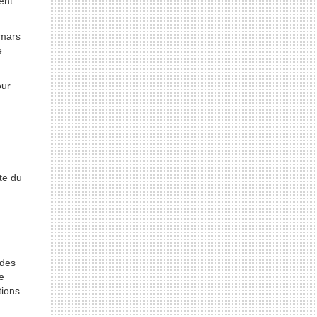
ent
 mars
e
our
te du
 des
e
tions