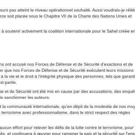
jours pas atteint le niveau opérationnel souhaité. Aussi voudrais-je réité
ce soit placée sous le Chapitre VII de la Charte des Nations Unies et
 à soutenir activement la coalition internationale pour le Sahel créée e
ions ont accusé nos Forces de Défense et de Sécurité d’exactions et de
irmer que nos Forces de Défense et de Sécurité exécutent leurs missions
 la vie et le droit à l'intégrité physique des personnes, tels que garant
t partie.
e et de Sécurité ont été mis en cause par des accusations, des enquê
 de sanctionner les auteurs.
et la communauté internationale, qu’en dépit de la modestie de nos mo
e terrorisme avec professionnalisme, dans le strict respect des règles
cun effort pour relever les défis de la lutte contre le terrorisme, pour
giés, et continuera à œuvrer pour ramener la paix et la sécurité sur l'e