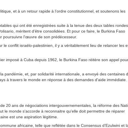
tique, et à un retour rapide à l’ordre constitutionnel, et soutenons les
tables qui ont été enregistrées suite à la tenue des deux tables ronde
olisario, méritent d'être consolidées. Et pour ce faire, le Burkina Faso
r poursuivre l'œuvre de son prédécesseur.
le conflit israélo-palestinien, il y a véritablement lieu de relancer les e
ier imposé à Cuba depuis 1962, le Burkina Faso réitère son appel pou
la pandémie, et, par solidarité internationale, a envoyé des centaines 
pays à travers le monde en réponse à des demandes d'aide immédiate.
s de 20 ans de négociations intergouvernementales, la réforme des Nat
tout le monde s'accorde à reconnaitre qu'elle doit permettre de réparer
ricaine est une aspiration légitime.
commune africaine, telle que reflétée dans le Consensus d’Ezulwini et l