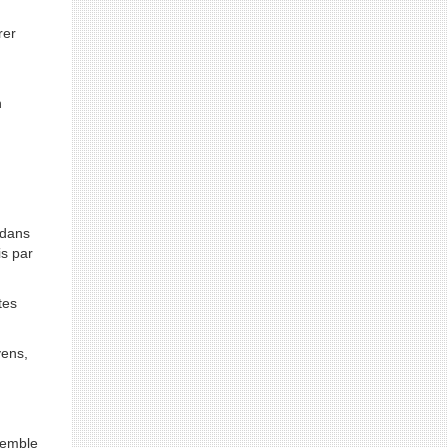
rer
n
 dans
is par
tes
yens,
nsemble