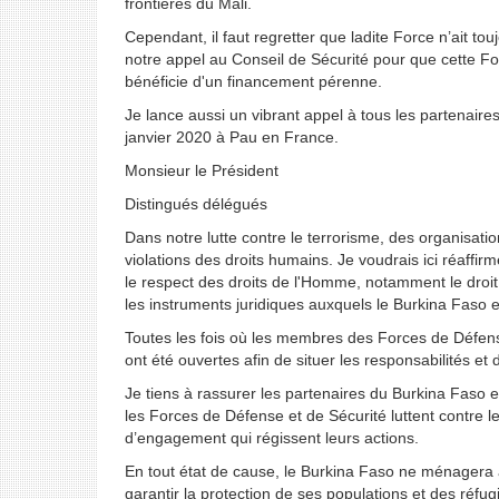
frontières du Mali.
Cependant, il faut regretter que ladite Force n’ait tou
notre appel au Conseil de Sécurité pour que cette For
bénéficie d'un financement pérenne.
Je lance aussi un vibrant appel à tous les partenaires
janvier 2020 à Pau en France.
Monsieur le Président
Distingués délégués
Dans notre lutte contre le terrorisme, des organisat
violations des droits humains. Je voudrais ici réaff
le respect des droits de l'Homme, notamment le droit à
les instruments juridiques auxquels le Burkina Faso es
Toutes les fois où les membres des Forces de Défens
ont été ouvertes afin de situer les responsabilités et
Je tiens à rassurer les partenaires du Burkina Faso 
les Forces de Défense et de Sécurité luttent contre l
d’engagement qui régissent leurs actions.
En tout état de cause, le Burkina Faso ne ménagera au
garantir la protection de ses populations et des réfu