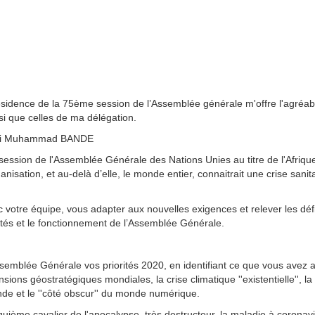
présidence de la 75ème session de l’Assemblée générale m'offre l'agréab
si que celles de ma délégation.
jjani Muhammad BANDE
ession de l'Assemblée Générale des Nations Unies au titre de l'Afriqu
isation, et au-delà d’elle, le monde entier, connaitrait une crise sanit
c votre équipe, vous adapter aux nouvelles exigences et relever les déf
ivités et le fonctionnement de l’Assemblée Générale.
ssemblée Générale vos priorités 2020, en identifiant ce que vous avez 
nsions géostratégiques mondiales, la crise climatique ''existentielle'', la
de et le ''côté obscur'' du monde numérique.
ème cavalier de l'apocalypse, très destructeur, la maladie à coronav