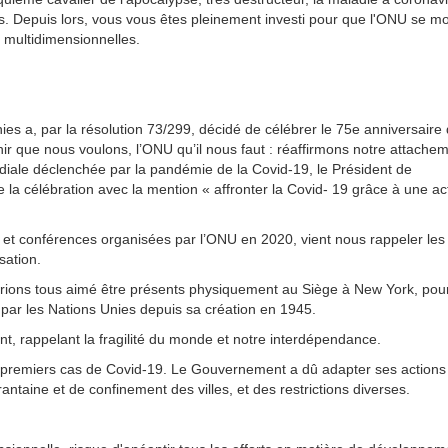
iés. Depuis lors, vous vous êtes pleinement investi pour que l'ONU se mo
 multidimensionnelles.
es a, par la résolution 73/299, décidé de célébrer le 75e anniversaire
r que nous voulons, l’ONU qu’il nous faut : réaffirmons notre attache
ondiale déclenchée par la pandémie de la Covid-19, le Président de
la célébration avec la mention « affronter la Covid- 19 grâce à une ac
s et conférences organisées par l’ONU en 2020, vient nous rappeler les
sation.
rions tous aimé être présents physiquement au Siège à New York, pou
par les Nations Unies depuis sa création en 1945.
 rappelant la fragilité du monde et notre interdépendance.
s premiers cas de Covid-19. Le Gouvernement a dû adapter ses actions
taine et de confinement des villes, et des restrictions diverses.