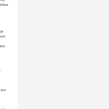
bilise
 de
ment
tion
r
 aux