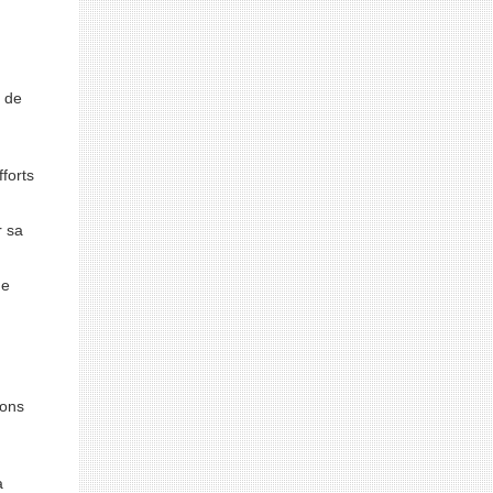
s de
fforts
r sa
de
ions
a