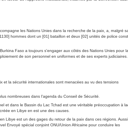
ccompagne les Nations Unies dans la recherche de la paix, a, malgré s
 [1130] hommes dont un [01] bataillon et deux [02] unités de police cons
 du Burkina Faso a toujours s'engager aux côtés des Nations Unies pour l
ploiement de son personnel en uniformes et de ses experts judiciaires.
ix et la sécurité internationales sont menacées au vu des tensions
s plus nombreuses dans l'agenda du Conseil de Sécurité.
ahel et dans le Bassin du Lac Tchad est une véritable préoccupation à la
n créée en Libye en est une des causes.
e en Libye est un des gages du retour de la paix dans ces régions. Aussi
vel Envoyé spécial conjoint ONU/Union Africaine pour conduire les