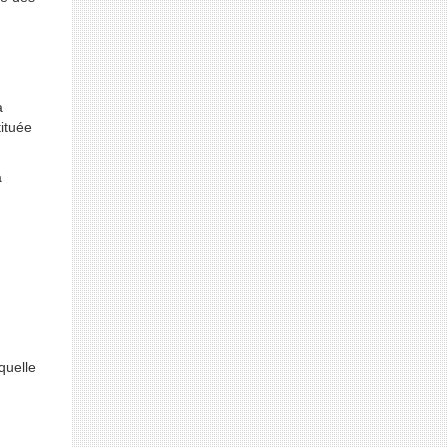
a
tituée
a
quelle