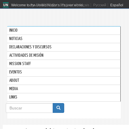
Welcome to the United Nations. It's your world.
العربية
简体中文
English
Français
Русский
Español
INICIO
NOTICIAS
DECLARACIONES Y DISCURSOS
ACTIVIDADES DE MISIÓN
MISSION STAFF
EVENTOS
ABOUT
MEDIA
LINKS
Formulario
de
Buscar
búsqueda