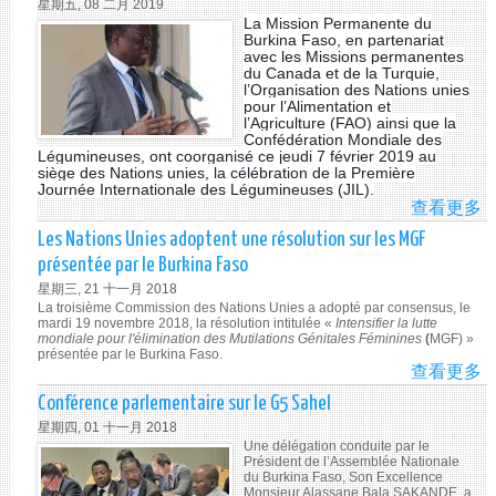
星期五, 08 二月 2019
NI
La Mission Permanente du
Burkina Faso, en partenariat
avec les Missions permanentes
du Canada et de la Turquie,
l’Organisation des Nations unies
pour l’Alimentation et
l’Agriculture (FAO) ainsi que la
Confédération Mondiale des
Légumineuses, ont coorganisé ce jeudi 7 février 2019 au
siège des Nations unies, la célébration de la Première
Journée Internationale des Légumineuses (JIL).
查看更多
A
CÉ
Les Nations Unies adoptent une résolution sur les MGF
DE
présentée par le Burkina Faso
LA
星期三, 21 十一月 2018
PR
La troisième Commission des Nations Unies a adopté par consensus, le
JO
mardi 19 novembre 2018, la résolution intitulée «
Intensifier la lutte
mondiale pour l'élimination des Mutilations Génitales Féminines
(
MGF) »
IN
présentée par le Burkina Faso.
DE
查看更多
A
LÉ
LE
Conférence parlementaire sur le G5 Sahel
NA
星期四, 01 十一月 2018
UN
Une délégation conduite par le
A
Président de l’Assemblée Nationale
du Burkina Faso, Son Excellence
UN
Monsieur Alassane Bala SAKANDE, a