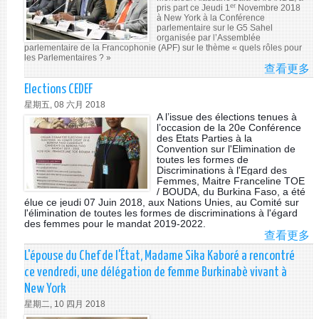
RÉ
er
pris part ce Jeudi 1
Novembre 2018
à New York à la Conférence
S
parlementaire sur le G5 Sahel
LE
organisée par l’Assemblée
parlementaire de la Francophonie (APF) sur le thème « quels rôles pour
M
les Parlementaires ? »
PR
查看更多
A
PA
CO
Elections CEDEF
LE
PA
星期五, 08 六月 2018
BU
S
A l’issue des élections tenues à
FA
LE
l’occasion de la 20e Conférence
des Etats Parties à la
G
Convention sur l'Elimination de
SA
toutes les formes de
Discriminations à l'Egard des
Femmes, Maitre Franceline TOE
/ BOUDA, du Burkina Faso, a été
élue ce jeudi 07 Juin 2018, aux Nations Unies, au Comité sur
l'élimination de toutes les formes de discriminations à l'égard
des femmes pour le mandat 2019-2022.
查看更多
A
EL
L'épouse du Chef de l'État, Madame Sika Kaboré a rencontré
CE
ce vendredi, une délégation de femme Burkinabè vivant à
New York
星期二, 10 四月 2018