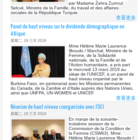
par Madame Zehra Zumrut
Selcuk, Ministre de la Famille, du travail et des affaires
sociales de la République Turquie.
查看更多
A
CO
Panel de haut niveau sur le dividende démographique en
BU
Afrique
FA
星期二, 19 三月 2019
TU
Mme Hélène Marie Laurence
Ilboudo / Marchal, Ministre de la
Femme, de la Solidarité
nationale, de la Famille et de
l'Action humanitaire, a pris part
le mercredi 13 mars 2019 au
siège de l’UNICEF, à un panel de
haut niveau organisé par le
Burkina Faso, en partenariat avec les Missions permanentes
du Canada, de la Zambie et d’Italie auprès des Nations Unies,
ainsi que UNFPA, UN-WOMEN et UNICEF.
查看更多
A
PA
Réunion de haut niveau coorganisée avec l’OCI
DE
星期二, 19 三月 2019
H
En marge de la soixante-
NI
troisième session de la
Commission de la Condition de
S
la Femme (CSW63), Mme
LE
Hélène Marie Laurence Ilboudo /