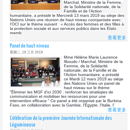
DI
Marchal, Ministre de la Femme,
de la Solidarité nationale, de la
DÉ
Famille et de l'Action
EN
humanitaire, a présidé le Mercredi 13 mars 2019 au siège des
AF
Nations Unies une réunion de haut niveau coorganisée avec
l’OCI sur le thème suivant : « Accès des femmes et des filles à
la protection sociale et aux services publics dans les Etats
memb
查看更多
A
RÉ
Panel de haut niveau
DE
星期二, 19 三月 2019
H
Mme Hélène Marie Laurence
NI
Ilboudo / Marchal, Ministre de la
Femme, de la Solidarité
CO
nationale, de la Famille et de
AV
l'Action humanitaire, a présidé
L’
ce Mardi 12 mars 2019 au siège
des Nations Unies un panel de
haut niveau sur le thème:
"Éliminer les MGF d'ici 2030 : renforcer les stratégies de
communication et mobiliser les ressources pour une
intervention efficace " Ce panel a été organisé par le Burkina
Faso, en collaboration avec la Gambie, l'Égypte, l'Italie, l'
查看更多
A
PA
Célébration de la première Journée Internationale des
DE
Légumineuse
H