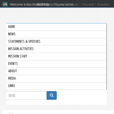
Welcome to the United Nations. It's your world.
العربية
简体中文
English
Français
Русский
Español
HOME
NEWS
STATEMENTS & SPEECHES
MISSION ACTIVITIES
MISSION STAFF
EVENTS
ABOUT
MEDIA
LINKS
搜
索
搜索
表