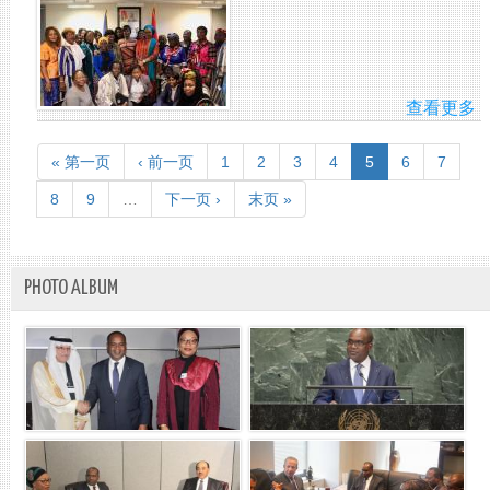
查看更多
A
L'
D
« 第一页
‹ 前一页
1
2
3
4
5
6
7
CH
DE
8
9
…
下一页 ›
末页 »
L'
M
SI
KA
PHOTO ALBUM
A
RE
CE
VE
UN
DÉ
DE
FE
BU