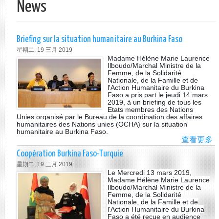
News
单
Briefing sur la situation humanitaire au Burkina Faso
星期二, 19 三月 2019
Madame Hélène Marie Laurence
Ilboudo/Marchal Ministre de la
Femme, de la Solidarité
Nationale, de la Famille et de
l'Action Humanitaire du Burkina
Faso a pris part le jeudi 14 mars
2019, à un briefing de tous les
Etats membres des Nations
Unies organisé par le Bureau de la coordination des affaires
humanitaires des Nations unies (OCHA) sur la situation
humanitaire au Burkina Faso.
查看更多
A
BR
Coopération Burkina Faso-Turquie
S
星期二, 19 三月 2019
LA
Le Mercredi 13 mars 2019,
SI
Madame Hélène Marie Laurence
Ilboudo/Marchal Ministre de la
HU
Femme, de la Solidarité
A
Nationale, de la Famille et de
BU
l'Action Humanitaire du Burkina
Faso a été reçue en audience
FA