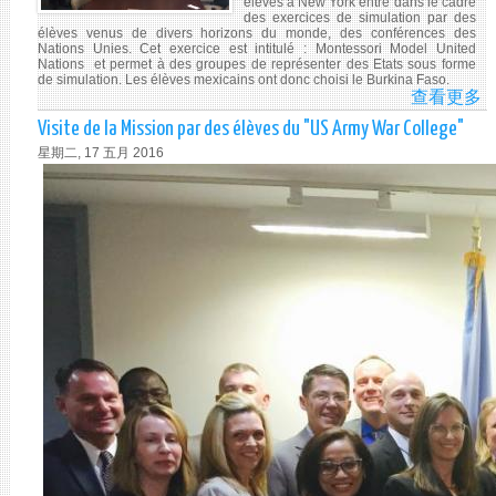
élèves à New York entre dans le cadre
des exercices de simulation par des
M
élèves venus de divers horizons du monde, des conférences des
SI
Nations Unies. Cet exercice est intitulé : Montessori Model United
Nations et permet à des groupes de représenter des Etats sous forme
BE
de simulation. Les élèves mexicains ont donc choisi le Burkina Faso.
KA
查看更多
A
À
VI
Visite de la Mission par des élèves du "US Army War College"
N
DE
星期二, 17 五月 2016
YO
LA
D
MI
1
PE
A
PA
2
U
M
GR
2
SC
VE
D
ME