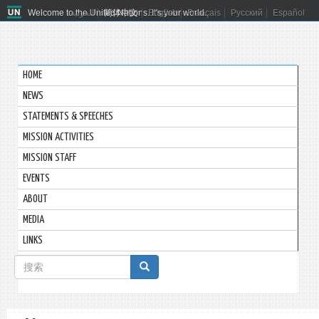
Welcome to the United Nations. It's your world.
العربية
简体中文
English
Français
Русский
Español
HOME
NEWS
STATEMENTS & SPEECHES
MISSION ACTIVITIES
MISSION STAFF
EVENTS
ABOUT
MEDIA
LINKS
搜
索
搜索
表