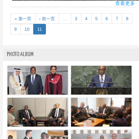
查看更多
A
VI
DE
« 第一页
‹ 前一页
…
3
4
5
6
7
8
LA
MI
9
10
11
PA
DE
ÉL
D
PHOTO ALBUM
"U
A
W
CO