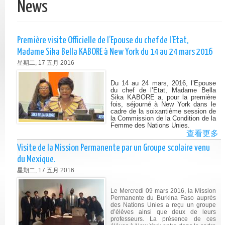
News
单
Première visite Officielle de l’Epouse du chef de l’Etat,
Madame Sika Bella KABORE à New York du 14 au 24 mars 2016
星期二, 17 五月 2016
Du 14 au 24 mars, 2016, l’Epouse
du chef de l’Etat, Madame Bella
Sika KABORE a, pour la première
fois, séjourné à New York dans le
cadre de la soixantième session de
la Commission de la Condition de la
Femme des Nations Unies.
查看更多
A
PR
Visite de la Mission Permanente par un Groupe scolaire venu
VI
du Mexique.
OF
星期二, 17 五月 2016
DE
L’
Le Mercredi 09 mars 2016, la Mission
D
Permanente du Burkina Faso auprès
CH
des Nations Unies a reçu un groupe
d’élèves ainsi que deux de leurs
DE
professeurs. La présence de ces
L’