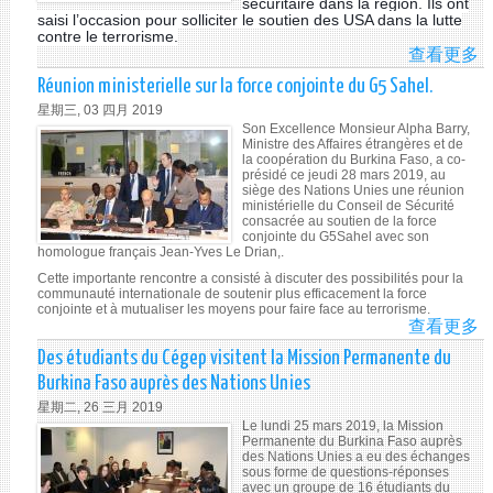
sécuritaire dans la région. Ils ont
saisi l’occasion pour solliciter le soutien des USA dans la lutte
contre le terrorisme.
查看更多
A
RÉ
Réunion ministerielle sur la force conjointe du G5 Sahel.
DE
星期三, 03 四月 2019
MI
Son Excellence Monsieur Alpha Barry,
D
Ministre des Affaires étrangères et de
la coopération du Burkina Faso, a co-
G
présidé ce jeudi 28 mars 2019, au
SA
siège des Nations Unies une réunion
ministérielle du Conseil de Sécurité
AV
consacrée au soutien de la force
LE
conjointe du G5Sahel avec son
homologue français Jean-Yves Le Drian,.
ET
UN
Cette importante rencontre a consisté à discuter des possibilités pour la
communauté internationale de soutenir plus efficacement la force
D'
conjointe et à mutualiser les moyens pour faire face au terrorisme.
查看更多
A
RÉ
Des étudiants du Cégep visitent la Mission Permanente du
MI
Burkina Faso auprès des Nations Unies
S
星期二, 26 三月 2019
LA
Le lundi 25 mars 2019, la Mission
FO
Permanente du Burkina Faso auprès
des Nations Unies a eu des échanges
CO
sous forme de questions-réponses
D
avec un groupe de 16 étudiants du