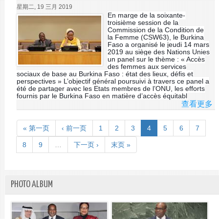
AV
星期二, 19 三月 2019
UN
M
En marge de la soixante-
MA
troisième session de la
Commission de la Condition de
SC
la Femme (CSW63), le Burkina
FR
Faso a organisé le jeudi 14 mars
2019 au siège des Nations Unies
un panel sur le thème : « Accès
des femmes aux services
sociaux de base au Burkina Faso : état des lieux, défis et
perspectives » L’objectif général poursuivi à travers ce panel a
été de partager avec les Etats membres de l’ONU, les efforts
fournis par le Burkina Faso en matière d’accès équitabl
查看更多
A
PA
D
« 第一页
‹ 前一页
1
2
3
4
5
6
7
BU
FA
8
9
…
下一页 ›
末页 »
PHOTO ALBUM