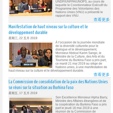
UNDP/UNFPA/UNOPS, au cours de
D
laquelle le Coordonnateur Exécutif du
Programme des Volontaires des
CO
Nations Unies (VNU) a présenté le
PO
rapport des VNU.
LA
查看更多
A
PR
CO
Manifestation de haut niveau sur la culture et le
DE
D’
développement durable
DR
CO
星期三, 22 五月 2019
DE
UN
À l’occasion de la journée mondiale
T
de la diversité culturelle pour le
dialogue et le développement,
LE
Monsieur Abdoul Karim Sango, le
TR
Ministre de la Culture, des Arts et du
MI
Tourisme du Burkina Faso a pris part,
ce mardi 21 mai 2019 au siège de
ET
Nations unies, à une manifestation de
DE
haut niveau sur la culture et le développement durable.
查看更多
A
M
MA
DE
La Commission de consolidation de la paix des Nations Unies
DE
LE
se réuni sur la situation au Burkina Faso
H
FA
星期五, 17 五月 2019
NI
(
Son Excellence Monsieur Alpha Barry,
S
Ministre des Affaires étrangères et de
la coopération du Burkina Faso a pris
LA
part le jeudi 16 mai 2019 à une
CU
réunion de la Commission de