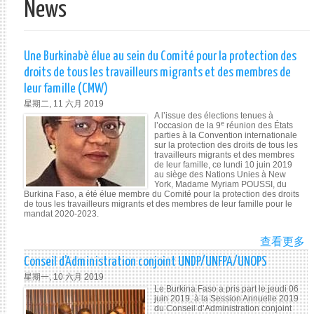
News
单
Une Burkinabè élue au sein du Comité pour la protection des
droits de tous les travailleurs migrants et des membres de
leur famille (CMW)
星期二, 11 六月 2019
A l’issue des élections tenues à
e
l’occasion de la 9
réunion des États
parties à la Convention internationale
sur la protection des droits de tous les
travailleurs migrants et des membres
de leur famille, ce lundi 10 juin 2019
au siège des Nations Unies à New
York, Madame Myriam POUSSI, du
Burkina Faso, a été élue membre du Comité pour la protection des droits
de tous les travailleurs migrants et des membres de leur famille pour le
mandat 2020-2023.
查看更多
A
UN
Conseil d’Administration conjoint UNDP/UNFPA/UNOPS
BU
星期一, 10 六月 2019
ÉL
Le Burkina Faso a pris part le jeudi 06
A
juin 2019, à la Session Annuelle 2019
du Conseil d’Administration conjoint
SE