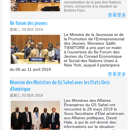
consolidation de la paix des Nations
ET
Unies, consacrée à la situation au
LE
Burkina Faso.
DÉ
查看更多
A
DU
LA
8e forum des jeunes
CO
星期二, 09 四月 2019
DE
Le Ministre de la Jeunesse et de
CO
la Promotion de l’Entrepreneuriat
des Jeunes, Monsieur Salifo
DE
TIEMTORE a pris part ce matin
LA
à l’ouverture du 8e Forum des
PA
Jeunes du Conseil Economique
et Social des Nations Unies à
DE
New York, auquel il participera
NA
du 06 au 11 avril 2019.
UN
查看更多
A
SE
8E
Réunion des Ministres du G5 Sahel avec les Etats Unis
RÉ
F
d'Amérique
S
DE
星期三, 03 四月 2019
LA
JE
Les Ministres des Affaires
SI
Étrangères du G5 Sahel ont
A
rencontré le 29 mars 2019 le
Sous-Secrétaire d'État américain
BU
aux Affaires politiques, David
FA
Hale, à qui ils ont donné des
informations sur la situation