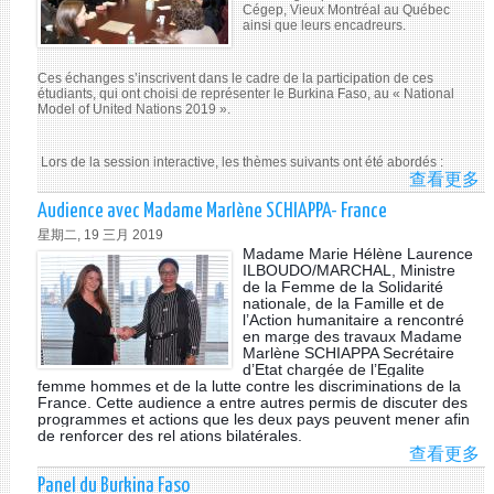
Cégep, Vieux Montréal au Québec
G
ainsi que leurs encadreurs.
SA
Ces échanges s’inscrivent dans le cadre de la participation de ces
étudiants, qui ont choisi de représenter le Burkina Faso, au « National
Model of United Nations 2019 ».
Lors de la session interactive, les thèmes suivants ont été abordés :
查看更多
A
DE
Audience avec Madame Marlène SCHIAPPA- France
ÉT
星期二, 19 三月 2019
D
Madame Marie Hélène Laurence
CÉ
ILBOUDO/MARCHAL, Ministre
de la Femme de la Solidarité
VI
nationale, de la Famille et de
LA
l’Action humanitaire a rencontré
MI
en marge des travaux Madame
Marlène SCHIAPPA Secrétaire
PE
d’Etat chargée de l’Egalite
D
femme hommes et de la lutte contre les discriminations de la
BU
France. Cette audience a entre autres permis de discuter des
programmes et actions que les deux pays peuvent mener afin
FA
de renforcer des rel ations bilatérales.
AU
查看更多
A
DE
AU
Panel du Burkina Faso
NA