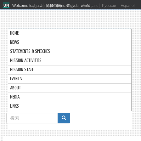
Welcome to the United Nations. It's your world.
العربية
简体中文
English
Français
Русский
Español
HOME
NEWS
STATEMENTS & SPEECHES
MISSION ACTIVITIES
MISSION STAFF
EVENTS
ABOUT
MEDIA
LINKS
搜
索
搜索
表