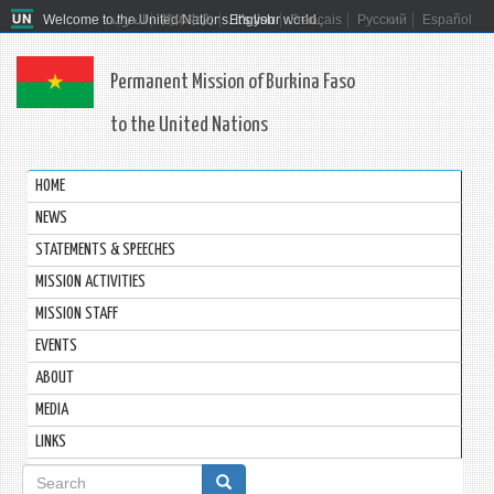
Welcome to the United Nations. It's your world.
العربية
简体中文
English
Français
Русский
Español
Permanent Mission of Burkina Faso
to the United Nations
HOME
NEWS
STATEMENTS & SPEECHES
MISSION ACTIVITIES
MISSION STAFF
EVENTS
ABOUT
MEDIA
LINKS
Search