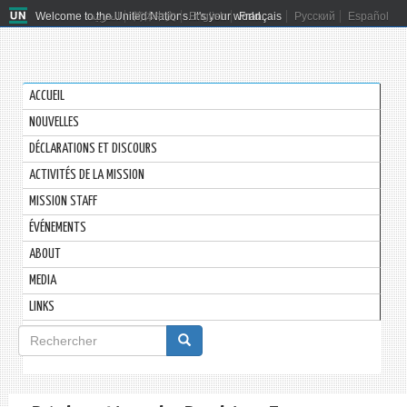
Welcome to the United Nations. It's your world.
العربية
简体中文
English
Français
Русский
Español
ACCUEIL
NOUVELLES
DÉCLARATIONS ET DISCOURS
ACTIVITÉS DE LA MISSION
MISSION STAFF
ÉVÉNEMENTS
ABOUT
MEDIA
LINKS
Formulaire
de
Rechercher
recherche