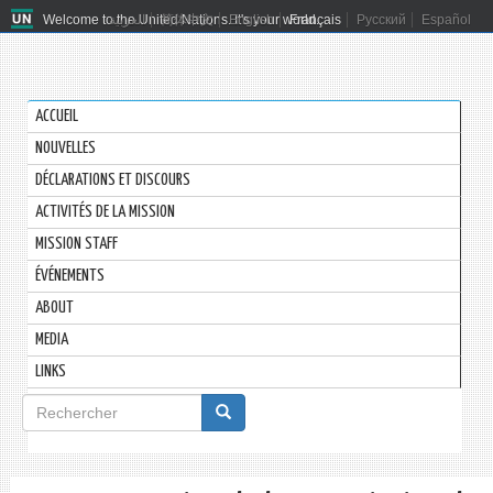
Welcome to the United Nations. It's your world.
العربية
简体中文
English
Français
Русский
Español
ACCUEIL
NOUVELLES
DÉCLARATIONS ET DISCOURS
ACTIVITÉS DE LA MISSION
MISSION STAFF
ÉVÉNEMENTS
ABOUT
MEDIA
LINKS
Formulaire
de
Rechercher
recherche