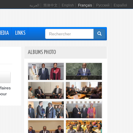
العربية
简体中文
English
Français
Русский
Español
Formulaire
MEDIA
LINKS
de
recherche
ALBUMS PHOTO
faires
pour