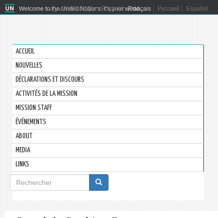
Welcome to the United Nations. It's your world.
العربية
简体中文
English
Français
Русский
Español
ACCUEIL
NOUVELLES
DÉCLARATIONS ET DISCOURS
ACTIVITÉS DE LA MISSION
MISSION STAFF
ÉVÉNEMENTS
ABOUT
MEDIA
LINKS
Formulaire
de
Rechercher
recherche