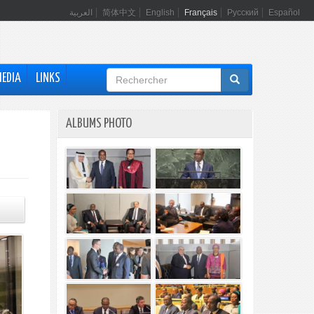
العربية
简体中文
English
Français
Русский
Español
Formulaire
MEDIA
LINKS
de
recherche
ALBUMS PHOTO