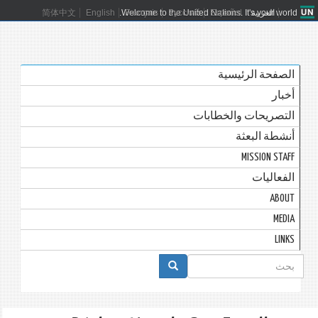
العربية
Español
Русский
Français
Welcome to the United Nations. It's your world.
English
简体中文
الصفحة الرئيسية
أخبار
التصريحات والخطابات
أنشطة البعثة
MISSION STAFF
الفعاليات
ABOUT
MEDIA
LINKS
استمارة
البحث
بحث