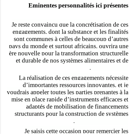
Eminentes personnalités ici pré
sentes
Je reste convaincu que la concrétisation de ces
engagements, dont la substance et les finalités
sont communes à celles de beaucoup d
’
autres
pays du monde et surtout africains, ouvrira une
è
re nouvelle pour la transformation structurelle
et durable de nos syst
è
mes alimentaires et de
nos économies.
La réalisation de ces engagements né
cessite
d
’
importantes ressources innovantes, et je
voudrais appeler toutes les parties prenantes à la
mise en place rapide d
’
instruments efficaces et
adaptés de mobilisation de financements
structurants pour la construction de syst
è
mes
alimentaires durables.
Je saisis cette occasion pour remercier les