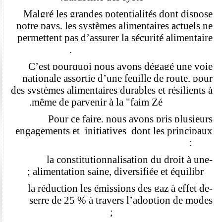
Malgré les grandes potentialités dont dispose
notre pays, les syst
è
mes alimentaires actuels ne
permettent pas d
’
assurer la sécurité alimentaire
et nutritionnelle de la population .
C
’
est pourquoi nous avons dégagé une voie
nationale assortie d
’
une feuille de route, pour
des syst
è
mes alimentaires durables et résilients à
même de parvenir à la "faim Zé
ro" en 2030.
Pour ce faire, nous avons pris plusieurs
engagements et initiatives dont les principaux
sont :
-la constitutionnalisation du droit à une
alimentation saine, diversifiée et é
quilibr
ée ;
-la réduction les émissions des gaz à effet de
serre de 25 % à travers l
’
adoption de modes
durables de production ;