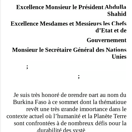
Excellence Monsieur le Pré
sident Abdulla
Shahid
Excellence Mesdames et Messieurs les Chefs
d
’
Etat et de
Gouvernement
Monsieur le Secrétaire Général des Nations
Unies
Mesdames et Messieurs les Ministres ;
Distingués invités;
Je suis tr
è
s honor
é de prendre part au nom du
Burkina Faso à ce sommet dont la thématique
revêt une tr
è
s grande importance dans le
contexte actuel o
ù
l
’
humanité et la Plan
è
te Terre
sont confrontées à de nombreux défis pour la
durabilité des syst
è
mes alimentaires.