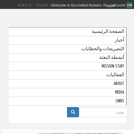
العربية
Español
Русский
Français
Welcome to the United Nations. It's your world.
English
简体中文
الصفحة الرئيسية
أخبار
التصريحات والخطابات
أنشطة البعثة
MISSION STAFF
الفعاليات
ABOUT
MEDIA
LINKS
استمارة
البحث
بحث