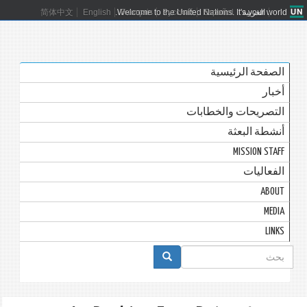
العربية
Español
Русский
Français
Welcome to the United Nations. It's your world.
English
简体中文
الصفحة الرئيسية
أخبار
التصريحات والخطابات
أنشطة البعثة
MISSION STAFF
الفعاليات
ABOUT
MEDIA
LINKS
استمارة
البحث
بحث