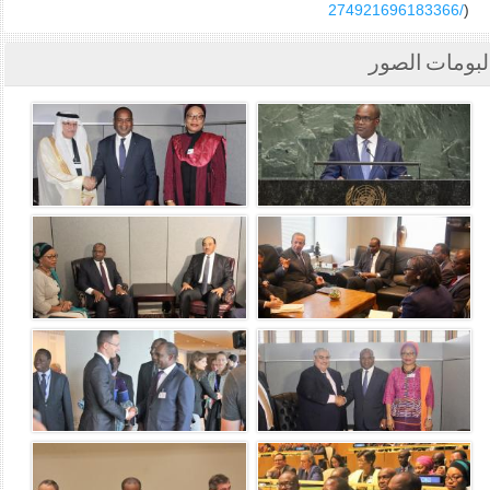
274921696183366/
)
لبومات الصور