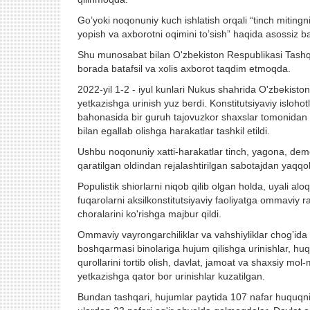
Go’yoki noqonuniy kuch ishlatish orqali “tinch mitingni
yopish va axborotni oqimini to’sish” haqida asossiz 
Shu munosabat bilan O'zbekiston Respublikasi Tashqi i
borada batafsil va xolis axborot taqdim etmoqda.
2022-yil 1-2 - iyul kunlari Nukus shahrida O'zbekiston R
yetkazishga urinish yuz berdi. Konstitutsiyaviy isloho
bahonasida bir guruh tajovuzkor shaxslar tomonidan da
bilan egallab olishga harakatlar tashkil etildi.
Ushbu noqonuniy xatti-harakatlar tinch, yagona, demok
qaratilgan oldindan rejalashtirilgan sabotajdan yaqqol
Populistik shiorlarni niqob qilib olgan holda, uyali al
fuqarolarni aksilkonstitutsiyaviy faoliyatga ommaviy ra
choralarini ko'rishga majbur qildi.
Ommaviy vayrongarchiliklar va vahshiyliklar chog’ida 
boshqarmasi binolariga hujum qilishga urinishlar, huq
qurollarini tortib olish, davlat, jamoat va shaxsiy mol-
yetkazishga qator bor urinishlar kuzatilgan.
Bundan tashqari, hujumlar paytida 107 nafar huquqni m