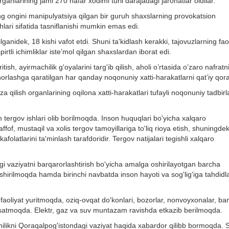
ganlarining jami 270 nafar xodimi turli darajadagi jarohatlar oldilar.
rning ongini manipulyatsiya qilgan bir guruh shaxslarning provokatsion
shlari sifatida tasniflanishi mumkin emas edi.
lganidek, 18 kishi vafot etdi. Shuni ta'kidlash kerakki, tajovuzlarning fao
irtli ichimliklar iste’mol qilgan shaxslardan iborat edi.
ish, ayirmachilik g'oyalarini targ'ib qilish, aholi o’rtasida o’zaro nafratn
chorlashga qaratilgan har qanday noqonuniy xatti-harakatlarni qat’iy qora
 qilish organlarining oqilona xatti-harakatlari tufayli noqonuniy tadbir
tergov ishlari olib borilmoqda. Inson huquqlari bo'yicha xalqaro
ffof, mustaqil va xolis tergov tamoyillariga to'liq rioya etish, shuningdek
 kafolatlarini ta'minlash tarafdoridir. Tergov natijalari tegishli xalqaro
 vaziyatni barqarorlashtirish bo'yicha amalga oshirilayotgan barcha
shirilmoqda hamda birinchi navbatda inson hayoti va sog'lig'iga tahdidl
aoliyat yuritmoqda, oziq-ovqat do'konlari, bozorlar, nonvoyxonalar, ban
o'rsatmoqda. Elektr, gaz va suv muntazam ravishda etkazib berilmoqda.
chilikni Qoraqalpog'istondagi vaziyat haqida xabardor qilibb bormoqda. 