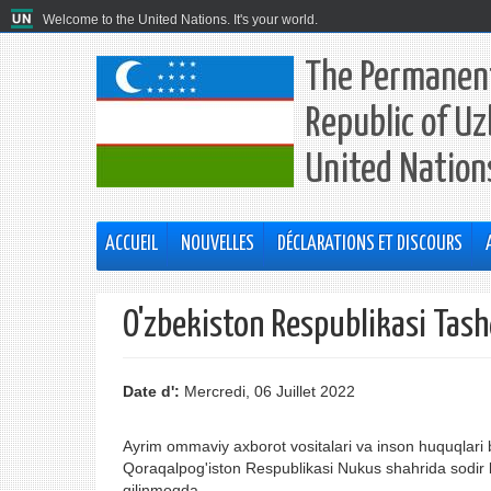
Welcome to the United Nations. It's your world.
The Permanent
Republic of Uz
United Nation
ACCUEIL
NOUVELLES
DÉCLARATIONS ET DISCOURS
O'zbekiston Respublikasi Tashq
Date d':
Mercredi, 06 Juillet 2022
Ayrim ommaviy axborot vositalari va inson huquqlari
Qoraqalpog'iston Respublikasi Nukus shahrida sodir b
qilinmoqda.