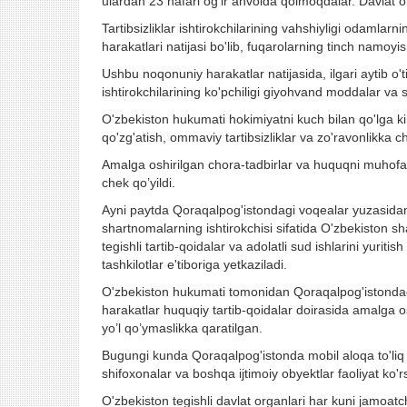
ulardan 23 nafari og'ir ahvolda qolmoqdalar. Davlat or
Tartibsizliklar ishtirokchilarining vahshiyligi odamla
harakatlari natijasi bo'lib, fuqarolarning tinch namoyi
Ushbu noqonuniy harakatlar natijasida, ilgari aytib o'ti
ishtirokchilarining ko'pchiligi giyohvand moddalar va sp
O'zbekiston hukumati hokimiyatni kuch bilan qo'lga kirit
qo'zg'atish, ommaviy tartibsizliklar va zo'ravonlikka 
Amalga oshirilgan chora-tadbirlar va huquqni muhofaza
chek qo’yildi.
Ayni paytda Qoraqalpog'istondagi voqealar yuzasidan 
shartnomalarning ishtirokchisi sifatida O'zbekiston sha
tegishli tartib-qoidalar va adolatli sud ishlarini yuritish
tashkilotlar e'tiboriga yetkaziladi.
O'zbekiston hukumati tomonidan Qoraqalpog'istondagi
harakatlar huquqiy tartib-qoidalar doirasida amalga o
yo’l qo’ymaslikka qaratilgan.
Bugungi kunda Qoraqalpog'istonda mobil aloqa to'liq f
shifoxonalar va boshqa ijtimoiy obyektlar faoliyat k
O'zbekiston tegishli davlat organlari har kuni jamoat