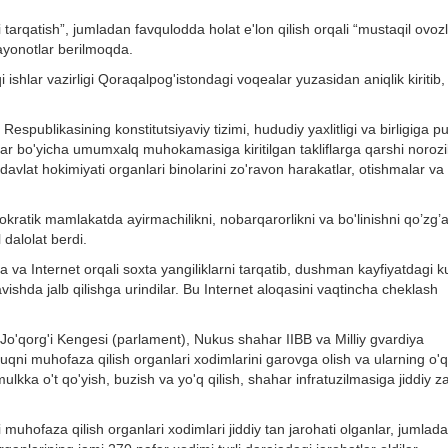
 tarqatish”, jumladan favqulodda holat e'lon qilish orqali “mustaqil ovozl
bayonotlar berilmoqda.
shlar vazirligi Qoraqalpog'istondagi voqealar yuzasidan aniqlik kiritib,
espublikasining konstitutsiyaviy tizimi, hududiy yaxlitligi va birligiga p
tlar bo'yicha umumxalq muhokamasiga kiritilgan takliflarga qarshi norozil
vlat hokimiyati organlari binolarini zo'ravon harakatlar, otishmalar va
ratik mamlakatda ayirmachilikni, nobarqarorlikni va bo'linishni qo’zg’
 dalolat berdi.
oqa va Internet orqali soxta yangiliklarni tarqatib, dushman kayfiyatdagi k
vishda jalb qilishga urindilar. Bu Internet aloqasini vaqtincha cheklash
Jo'qorg'i Kengesi (parlament), Nukus shahar IIBB va Milliy gvardiya
uqni muhofaza qilish organlari xodimlarini garovga olish va ularning o'q
mulkka o't qo'yish, buzish va yo'q qilish, shahar infratuzilmasiga jiddiy z
uhofaza qilish organlari xodimlari jiddiy tan jarohati olganlar, jumlad