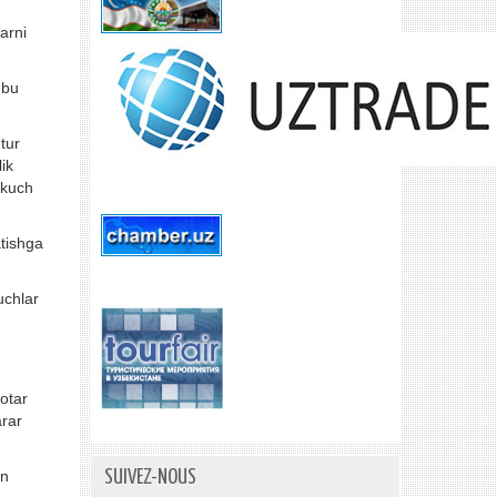
arni
 bu
utur
ik
 kuch
atishga
uchlar
otar
arar
an
SUIVEZ-NOUS