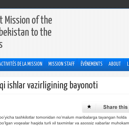
 Mission of the
bekistan to the
s
ACTIVITÉS DE LA MISSION
MISSION STAFF
ÉVÉNEMENTS
ABOUT
L
i ishlar vazirligining bayonoti
 bo’yicha tashkilotlar tomonidan no’malum manbalarga tayangan holda
o'lgan voqealar haqida turli xil taxminlar va asossiz xabarlar muhoka