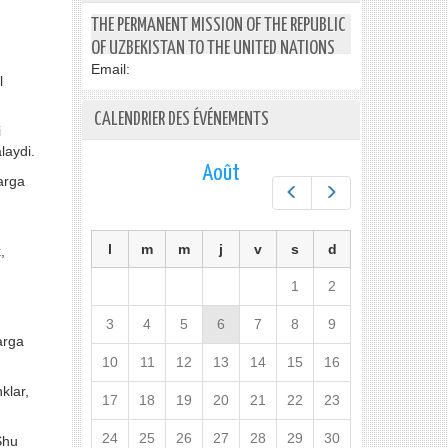
THE PERMANENT MISSION OF THE REPUBLIC
OF UZBEKISTAN TO THE UNITED NATIONS
Email:
l
CALENDRIER DES ÉVÉNEMENTS
i
laydi.
Août
larga
Préc.
Suiv.
l
m
m
j
v
s
d
,
1
2
3
4
5
6
7
8
9
arga
10
11
12
13
14
15
16
klar,
17
18
19
20
21
22
23
24
25
26
27
28
29
30
Shu