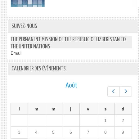
SUIVEZ-NOUS
THE PERMANENT MISSION OF THE REPUBLIC OF UZBEKISTAN TO
THE UNITED NATIONS
Email:
CALENDRIER DES ÉVÉNEMENTS
Août
Préc.
Suiv.
l
m
m
j
v
s
d
1
2
3
4
5
6
7
8
9