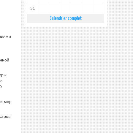
31
Calendrier complet
виями
енной
меры
ию
О
ии мер
стров