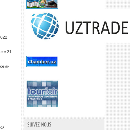
2022
с с 21
всеми
SUIVEZ-NOUS
хся