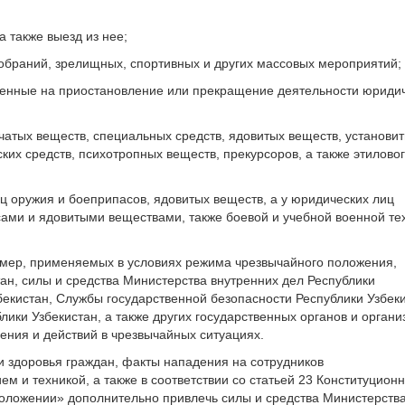
а также выезд из нее;
обраний, зрелищных, спортивных и других массовых мероприятий;
вленные на приостановление или прекращение деятельности юриди
чатых веществ, специальных средств, ядовитых веществ, установит
их средств, психотропных веществ, прекурсоров, а также этилово
ц оружия и боеприпасов, ядовитых веществ, а у юридических лиц
ами и ядовитыми веществами, также боевой и учебной военной те
 мер, применяемых в условиях режима чрезвычайного положения,
ан, силы и средства Министерства внутренних дел Республики
бекистан, Службы государственной безопасности Республики Узбеки
ики Узбекистан, а также других государственных органов и органи
ния и действий в чрезвычайных ситуациях.
и здоровья граждан, факты нападения на сотрудников
м и техникой, а также в соответствии со статьей 23 Конституционн
положении» дополнительно привлечь силы и средства Министерств