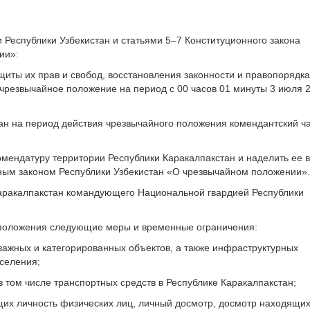
и Республики Узбекистан и статьями 5–7 Конституционного закона
ии»:
щиты их прав и свобод, восстановления законности и правопорядка
 чрезвычайное положение на период с 00 часов 01 минуты 3 июля 
тан на период действия чрезвычайного положения комендантский ча
омендатуру территории Республики Каракалпакстан и наделить ее 
ым законом Республики Узбекистан «О чрезвычайном положении».
аракалпакстан командующего Национальной гвардией Республики
о положения следующие меры и временные ограничения:
 важных и категорированных объектов, а также инфраструктурных
селения;
в том числе транспортных средств в Республике Каракалпакстан;
щих личность физических лиц, личный досмотр, досмотр находящи