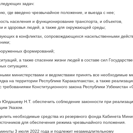
следующих задач:
ю, где введено чрезвычайное положение, и выезда с нее;
ость населения и функционирование транспорта, и объектов,
 и здоровья людей, а также для окружающей среды;
твующих в конфликтах, сопровождающихся насильственными дейст
ники;
вооруженных формирований;
ситуаций, а также спасении жизни людей в составе сил Государств
ных ситуациях.
астными министерствами и ведомствами принять все необходимые 
дка на территории Республике Каракалпакстан, а также реализац
с требованиями Конституционного закона Республики Узбекистан «
н Юлдашеву Н.Т. обеспечить соблюдение законности при реализац
щим Указом.
ыделить необходимые средства из резервного фонда Кабинета Мини
 источников для обеспечения режима чрезвычайного положения.
1 минуты 3 июля 2022 года и подлежит незамедлительному