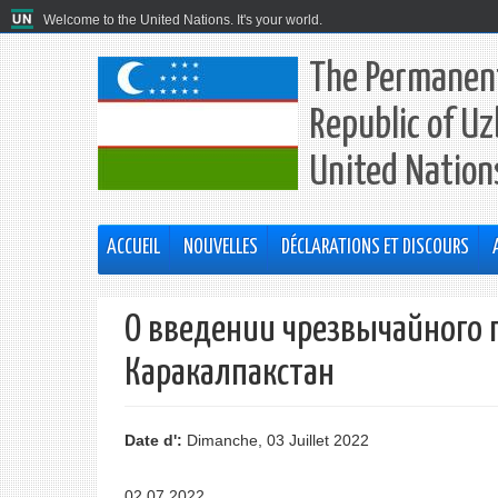
Welcome to the United Nations. It's your world.
The Permanent
Republic of Uz
United Nation
ACCUEIL
NOUVELLES
DÉCLARATIONS ET DISCOURS
О введении чрезвычайного 
Каракалпакстан
Date d':
Dimanche, 03 Juillet 2022
02.07.2022