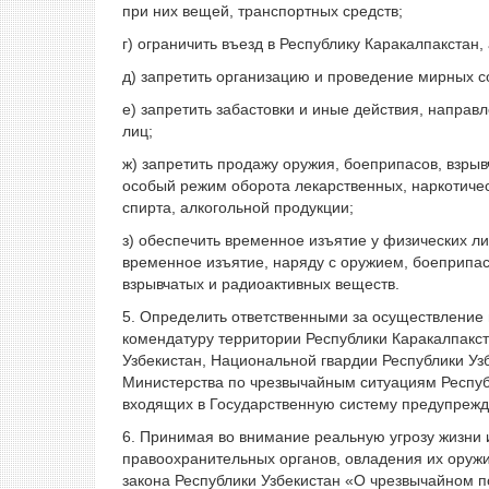
при них вещей, транспортных средств;
г) ограничить въезд в Республику Каракалпакстан, 
д) запретить организацию и проведение мирных с
е) запретить забастовки и иные действия, напра
лиц;
ж) запретить продажу оружия, боеприпасов, взрыв
особый режим оборота лекарственных, наркотическ
спирта, алкогольной продукции;
з) обеспечить временное изъятие у физических ли
временное изъятие, наряду с оружием, боеприпас
взрывчатых и радиоактивных веществ.
5. Определить ответственными за осуществление
комендатуру территории Республики Каракалпакст
Узбекистан, Национальной гвардии Республики Уз
Министерства по чрезвычайным ситуациям Республ
входящих в Государственную систему предупрежде
6. Принимая во внимание реальную угрозу жизни 
правоохранительных органов, овладения их оружие
закона Республики Узбекистан «О чрезвычайном 