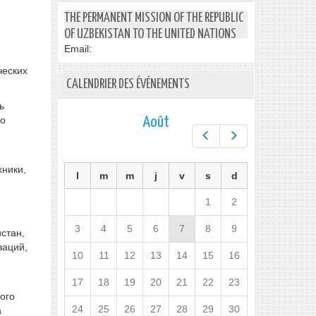
THE PERMANENT MISSION OF THE REPUBLIC
OF UZBEKISTAN TO THE UNITED NATIONS
Email:
ческих
CALENDRIER DES ÉVÉNEMENTS
ь
го
Août
Préc.
Suiv.
хники,
l
m
m
j
v
s
d
1
2
3
4
5
6
7
8
9
стан,
заций,
10
11
12
13
14
15
16
17
18
19
20
21
22
23
ого
24
25
26
27
28
29
30
а