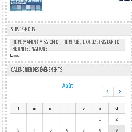
SUIVEZ-NOUS
THE PERMANENT MISSION OF THE REPUBLIC OF UZBEKISTAN TO
THE UNITED NATIONS
Email:
CALENDRIER DES ÉVÉNEMENTS
Août
Préc.
Suiv.
l
m
m
j
v
s
d
1
2
3
4
5
6
7
8
9