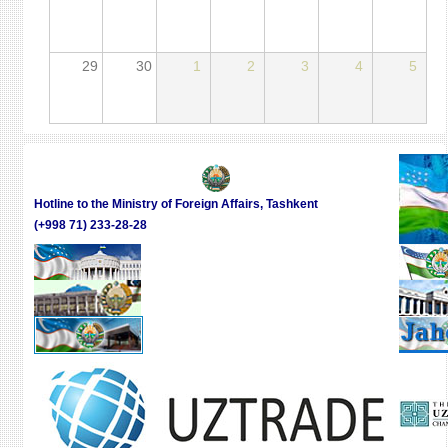
29
30
1
2
3
4
5
Hotline to the Ministry of Foreign Affairs, Tashkent
(+998 71) 233-28-28