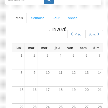
de
recherche
Onglets
Mois
(onglet
Semaine
Jour
Année
actif)
principaux
Juin 2026
Préc.
Suiv.
lun
mar
mer
jeu
ven
sam
dim
1
2
3
4
5
6
7
8
9
10
11
12
13
14
15
16
17
18
19
20
21
22
23
24
25
26
27
28