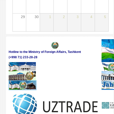
29
30
1
2
3
4
5
Hotline to the Ministry of Foreign Affairs, Tashkent
(+998 71) 233-28-28