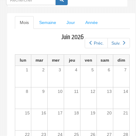
de
recherche
Onglets
Mois
(onglet
Semaine
Jour
Année
actif)
principaux
Juin 2026
Préc.
Suiv.
lun
mar
mer
jeu
ven
sam
dim
1
2
3
4
5
6
7
8
9
10
11
12
13
14
15
16
17
18
19
20
21
22
23
24
25
26
27
28