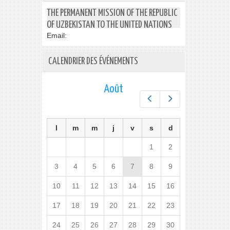
THE PERMANENT MISSION OF THE REPUBLIC
OF UZBEKISTAN TO THE UNITED NATIONS
Email:
CALENDRIER DES ÉVÉNEMENTS
Août
Préc.
Suiv.
l
m
m
j
v
s
d
1
2
3
4
5
6
7
8
9
10
11
12
13
14
15
16
17
18
19
20
21
22
23
24
25
26
27
28
29
30