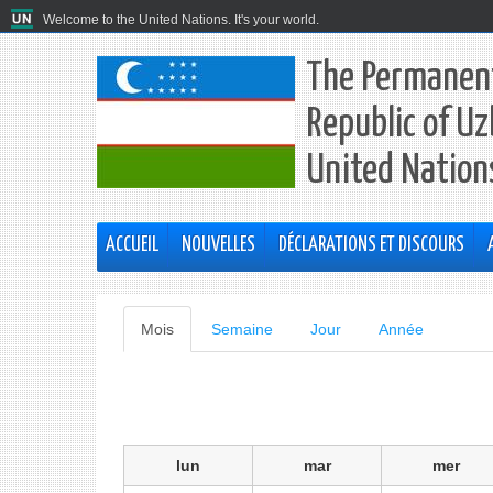
Welcome to the United Nations. It's your world.
The Permanent
Republic of Uz
United Nation
ACCUEIL
NOUVELLES
DÉCLARATIONS ET DISCOURS
Onglets
Mois
(onglet
Semaine
Jour
Année
actif)
principaux
lun
mar
mer