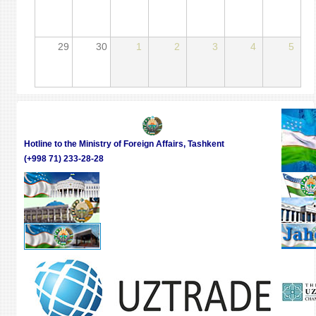
29
30
1
2
3
4
5
Hotline to the Ministry of Foreign Affairs, Tashkent
(+998 71) 233-28-28