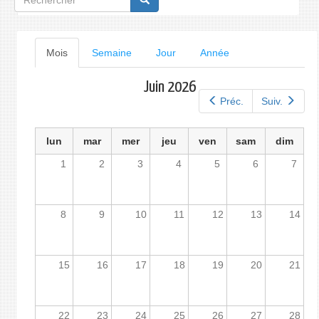
de
recherche
Onglets
Mois
(onglet
Semaine
Jour
Année
actif)
principaux
Juin 2026
Préc.
Suiv.
lun
mar
mer
jeu
ven
sam
dim
1
2
3
4
5
6
7
8
9
10
11
12
13
14
15
16
17
18
19
20
21
22
23
24
25
26
27
28