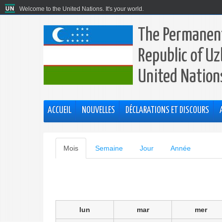
Welcome to the United Nations. It's your world.
The Permanent
Republic of Uz
United Nation
ACCUEIL
NOUVELLES
DÉCLARATIONS ET DISCOURS
Onglets
Mois
(onglet
Semaine
Jour
Année
actif)
principaux
lun
mar
mer