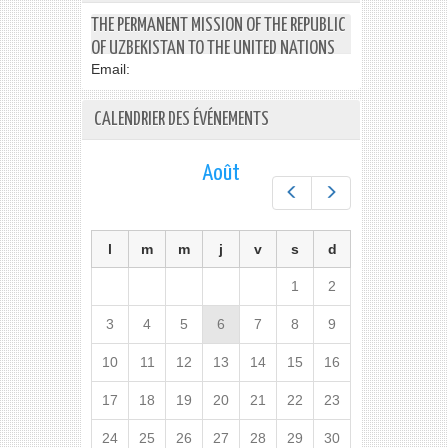
THE PERMANENT MISSION OF THE REPUBLIC
OF UZBEKISTAN TO THE UNITED NATIONS
Email:
CALENDRIER DES ÉVÉNEMENTS
Août
Préc.
Suiv.
l
m
m
j
v
s
d
1
2
3
4
5
6
7
8
9
10
11
12
13
14
15
16
17
18
19
20
21
22
23
24
25
26
27
28
29
30