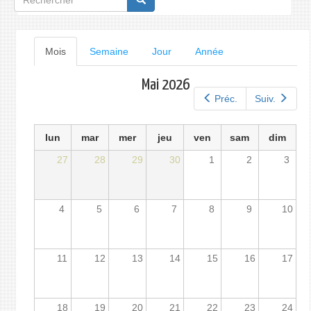
de
recherche
Onglets
Mois
(onglet
Semaine
Jour
Année
actif)
principaux
Mai 2026
Préc.
Suiv.
lun
mar
mer
jeu
ven
sam
dim
27
28
29
30
1
2
3
4
5
6
7
8
9
10
11
12
13
14
15
16
17
18
19
20
21
22
23
24