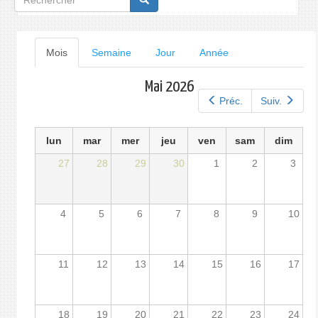
de
recherche
Onglets
Mois
(onglet
Semaine
Jour
Année
actif)
principaux
Mai 2026
Préc.
Suiv.
lun
mar
mer
jeu
ven
sam
dim
27
28
29
30
1
2
3
4
5
6
7
8
9
10
11
12
13
14
15
16
17
18
19
20
21
22
23
24