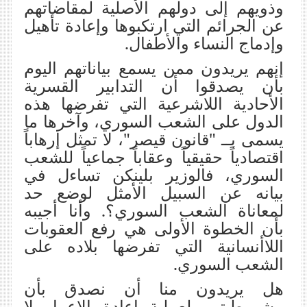
وذويهم إلى دولهم الأصلية لمقاضاتهم
عن الجرائم التي ارتكبوها وإعادة تأهيل
وإدماج النساء والأطفال.
إنهم
يريدون ممن يسمع بياناتهم اليوم
بأن يصدقوا أن التدابير القسرية
الأحادية اللاشرعية التي تفرضها هذه
الدول على الشعب السوري، وآخرها ما
يسمى بــ "قانون قيصر"، لا تمثل إرهاباً
اقتصادياً حقيقياً وعقاباً جماعياً للشعب
السوري، فالوزير بلينكن تساءل في
بيانه عن السبيل الأمثل لوضع حد
لمعاناة الشعب السوري؟. وأنا أجيبه
بأن الخطوة الأولى هي رفع العقوبات
اللاأنسانية التي تفرضها بلاده على
الشعب السوري.
هل يريدون منا أن نصدق بأن
مشروطيتهم لعملية إعادة الإعمار لا