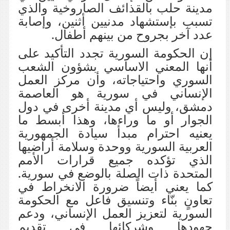
مدينة حلب بالقذائف الصاروخية والذي
تسبب بإستشهاد مدنيين أثنين، وإصابة
عدد آخر بجروح من بينهم أطفال.
إن الحكومة السورية تجدد التأكيد على
أنها المعني الاساسي بشؤون الشعب
السوري واحتياجاته، وأن مركز العمل
الإنساني في سورية هو العاصمة
دمشق، وليس أي مدينة أخرى في دول
الجوار أو ما وراءها، وهذا أبسط ما
يعنيه احترام مبدأ سيادة الجمهورية
العربية السورية ووحدة وسلامة أراضيها
الذي تؤكده جميع قرارات الأمم
المتحدة ذات الصلة بالوضع في سورية.
كما يعني أيضاً ضرورة الانخراط في
تعاونٍ بنّاء وتنسيق فاعل مع الحكومة
السورية لتعزيز العمل الإنساني، ودعم
جهودها وشركائها في تقديم