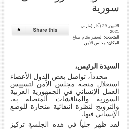
سورية
الاثنين, 29 (آذار (مارس
2021
المتحدث:
السفير بسّام صباغ
المكان:
مجلس الأمن
السيدة الرئيس،
مجدداً، تواصل بعض الدول الأعضاء
استغلال منصة مجلس الأمن لتسييس
العمل الإنساني في الجمهورية العربية
السورية والمناقشات المتصلة به،
والترويج لنظرة انتقائية منحازة للوضع
الإنساني فيها.
لقد ظهر جلياً في هذه الجلسة تركيز