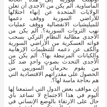
المأساوية. ألم يكن من الأجدى أن تعلن
الولايات المتحدة عن إنهاء احتلالها
للأراضي السورية ووقف دعمها
للميليشيات الانفصالية ووقف عمليات
نهب الثروات السورية؟. ألم يكن من
الأجدى مطالبة النظام التركي بسحب
قواته العسكرية من الأراضي السورية
والكف عن دعمه للتنظيمات الإرهابية
والكيانات المرتبطة بها؟. ألم يكن من
الأجدى التحدث بصوتٍ واحدٍ ضد كل
من يقوم بحرمان السوريين من
الحصول على مقدراتهم الاقتصادية التي
هم بحاجة ماسة لها؟.
إن مواقف بعض الدول التي استمعنا لها
اليوم في هذا الاجتماع
لا تساعد بأي
حال على الارتقاء بالوضع الإنساني في