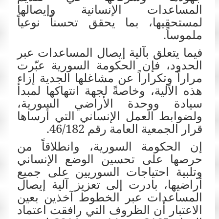
المساعدات الإنسانية وإيصالها
لمستحقيها، بما يحقق تحسناً نوعياً
ملموساً.
فيما يتعلق بآلية إيصال المساعدات عبر
الحدود، فإن الحكومة السورية عبّرت
مراراً وتكراراً عن مشاغلها الجدية إزاء
هذه الآلية، وخاصةً لجهة انتهاكها لمبدأ
سيادة ووحدة الأراضي السورية،
ولضوابط العمل الإنساني التي أرساها
قرار الجمعية العامة رقم 46/182.
إن الحكومة السورية، وانطلاقاً من
حرصها على تحسين الوضع الإنساني
وتلبية احتياجات السوريين على جميع
أراضيها، بادرت إلى تعزيز آلية إيصال
المساعدات عبر الخطوط آخذين بعين
الاعتبار أن الظروف التي رافقت اعتماد