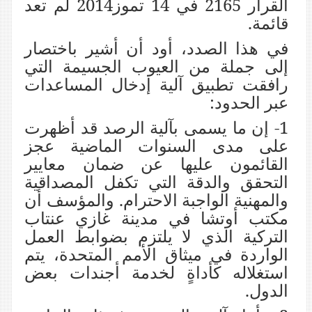
القرار 2165 في 14 تموز2014 لم تعد
قائمة.
في هذا الصدد، أود أن أشير باختصار
إلى جملة من العيوب الجسيمة التي
رافقت تطبيق آلية إدخال المساعدات
عبر الحدود:
1- إن ما يسمى بآلية الرصد قد أظهرت
على مدى السنوات الماضية عجز
القائمون عليها عن ضمان معايير
التحقق والدقة التي تكفل المصداقية
والمهنية الواجبة الاحترام. والمؤسف أن
مكتب أوتشا في مدينة غازي عنتاب
التركية الذي لا يلتزم بضوابط العمل
الواردة في ميثاق الأمم المتحدة، يتم
استغلاله كأداةٍ لخدمة أجندات بعض
الدول.