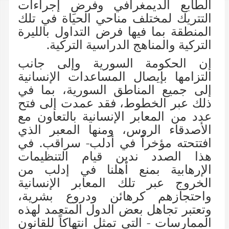
الطابع الديمغرافي وفرضِ إجراءات
التتريك لمختلف مناحي الحياة في تلك
المنطقة بما فيها فرض التداول بالليرة
التركية والمناهج الدراسية التركية.
إن الحكومة السورية وإلى جانب
التزامها بإيصال المساعدات الإنسانية
إلى جميع المناطق السورية، بما في
ذلك عبر الخطوط، فقد عمدت إلى فتح
عدد من المعابر الإنسانية بالتعاون مع
الأصدقاء الروس، ومنها المعبر الذي
افتتحته مؤخراً في أدلب- سراقب. في
هذا الصدد ندين قيام التنظيمات
الإرهابية بمنع أهلنا في إدلب من
الخروج عبر تلك المعابر الإنسانية
واحتجازهم كرهائن ودروع بشرية،
وتعتبر تجاهل بعض الدول المتعمد لهذه
الممارسات - التي تمثل انتهاكاً للقانون