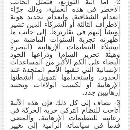
2- أما آلية التوزيع، فتمثل الجانب
الأخطر في هذه العملية، وذلك جرّاء
انعدام الشفافية، وانعدام تحديد هوية
الأطراف الثالثة أو الشركاء الذين تشير
أوتشا إليهم في تقاريرها. إلى جانب ما
أظهرته تجربة السنوات الماضية من
استيلاء التنظيمات الإرهابية (النصرة
وهيئة تحرير الشام) وذراعها الخوذ
البضاء على الكم الأكبر من المساعدات
الإنسانية التي تلقيها الأمم المتحدة عند
الحدود، واستخدامها لتمويل أنشطتها
الإرهابية أو لكسب الولاءات وتجنيد
إرهابيين جدد.
3- يضاف إلى كل ذلك فإن هذه الآلية
أتاحت للنظام التركي حرية الحركة في
رعايته للتنظيمات الإرهابية، والمضي
قدماً في سياساته الرامية إلى تغيير