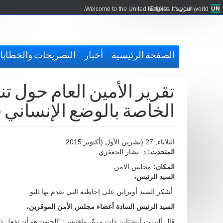
العربية
English
Welcome to the United Nations. It's your world.
الصفحة الرئيسية
أخبار
التصريحات والخطاب
الخاصة بالوضع الإنساني 
الثلاثاء, 27 (تشرين اﻷول (أكتوبر 2015
المتحدث:
د. بشار الجعفري
المكان:
مجلس الامن
السيد الرئيس،
أشكر السيد أوبراين على إحاطته التي تقدم بها للتو.
السيد الرئيس السادة أعضاء مجلس الأمن الموقرين،
قال ألبيرت آينشتاين ذات مرةّ، واقتبس: "الجنون هو أن تفعل ذ