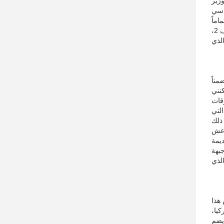
وزير
اسي
ماً
كما كان عليه الحال مع مبادرة السيد دي مستورا بتجميد القتال في مدينة حلب كما تذكرون، وكما كان عليه الحال، قبل ذلك، في مؤتمر جنيف 2،
لذي
 ومتضمناً
نني
قات
لتي
 ذلك
اعش
ديمة
بهة
الذي
 هذا
كيا،
يضم