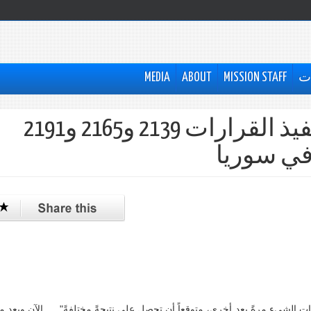
ات
MISSION STAFF
ABOUT
MEDIA
تقرير الأمين العام حول تنفيذ القرارات 2139 و2165 و2191
في سوريا
ات الشيء مرةً بعد أخرى، متوقعاً أن تحصل على نتيجةً مختلفةً"..... الآن وبعد