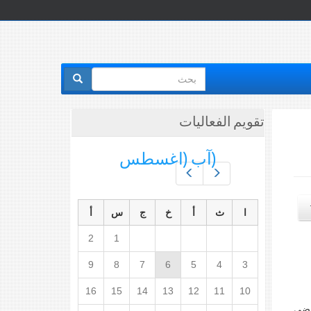
استمارة
البحث
تقويم الفعاليات
(آب (اغسطس
Prev
Next
ا
ث
أ
خ
ج
س
أ
2
1
9
8
7
6
5
4
3
16
15
14
13
12
11
10
 مضي