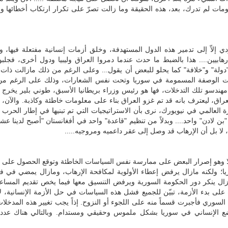
كومات لم تدرك، بعد، هذه الحقيقة وما زالت تصرّ على تكرار ارتكاب أخطائها 
ي إلاّ إلى تدمير هذه الدول المستهدفة، وخلق أزمات إنسانية مفتعلة فيها، و
هابيين.... هذا بالضبط ما حدث عندما دمروا العراق وليبيا ودول أخرى، فجلبوا
ولة" و"خلافة" كما يحلو للبعض أن يقول... وعلى الرغم من ذلك مازالت ذات 
ذات الوصفة المسمومة في سوريا وتحت نفس الشعارات، وذلك على الرغم من
 مهندسو تلك التدخلات، فها هو رئيس وزراء بريطانيا الأسبق، طوني بلير يخرج ع
عراق، ليعترف بانه قد تم غزو العراق بناء على معلومات خاطئة وكاذبة. والآن، 
العالمي في نيويورك، نرى بأن الاستراتيجيات التي تم تبنيها في إطار الحرب 
بن لادن" واحد.... وبدلاً من تنظيم "قاعدة" واحد في أفغانستان "أصبح لدينا ع
، لا بل أن الإرهاب قد وصل إلى عقر داعميه ومروجيه.....
ألا وهو إصرار البعض على ممارسة نفس السياسات الخاطئة وتوقع الحصول على ن
ريا؛ ولكنه مازال يرفض إعطاء الأولوية لمكافحة الإرهاب، ومازال يمضي في 
زال ينكر دور الحكومة السورية ويرفض التنسيق معها فيما يخص تقديم المساع
لى بدء الأزمة، تبيّن للجميع فشل هذه السياسات في حل الأزمة الإنسانية، ل
لسوري فأجبرت قسماً منه على اللجوء أو النزوح. إذاً يجب تغيير هذه المدخلات
لوضع الإنساني في سوريا بشكل ملموس وحقيقي ومستدام. وبالتالي هناك عدد