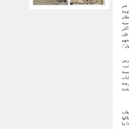
 عبر
 مع الحكومة
طان
اسية
أكثر
 فإن
َحهم
ول"،
يين
انب،
سبة
ايات
رضة
تحدة
هاب
لها
 ما