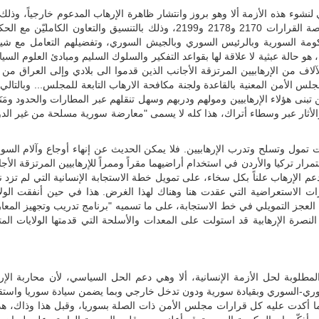
نشوء هذه الأزمة ألا وهو بروز وانتشار ظاهرة الإرهاب المدعوم خارجياً، وذلك
تنفيذ قرارات مجلس الأمن ذات الصلة بمكافحة الارهاب، خاصة القرارات 2170 و2178 و2199، وذلك بالتنسيق والتعاون الكامليّن
الحكومة السورية وبالرئيس السوري وبالجيش السوري، وتفضيلهم التعامل مع شي
هو حالة عبثية لا علاقة لها بقواعد التفكير والسلوك السليم ومبادئ العلوم السي
لآلاف من الإرهابيين المرتزقة الأجانب الذين قدموا الى بلادي وإلى العراق من 
نة مجلس الأمن المعنية بالقاعدة ولجنة مكافحة الارهاب التابعة للمجلس... وبالتالي
تبنى هؤلاء الإرهابيين ومولهم ودربهم وسهل تنقلهم عبر المطارات والحدود ومَن
والأثار عبر وسطاء أتراك، هذا كله لا يسمى "معارضة سورية مسلحة من غير الد
مول وتسلح وتدرب الإرهابيين. فلا يمكن الحديث عن إنهاء أوجاع وآلام السور
ر تركيا والأردن في استخدام أراضيهما مقراً وممراً للإرهابيين المرتزقة الأج
لإرهاب علناً بكل سخاء، على تمويل خطة الاستجابة الإنسانية التي لم تزد ن
كل تلك المؤتمرات الاستعراضية التي عقدت هنا وهناك لهذا الغرض. هذا في حين أنفقت الول
العجز التمويلي في خط الاستجابة، على ما تسميه "برنامج تدريب وتجهيز المعا
لنصرة الإرهابية قد استولت على المعدات والأسلحة التي قدمتها الولايات الم
لمطلوبة لحل الأزمة الإنسانية، ألا وهي دعم الحل السياسي، لأن محاربة الإر
وري-السوري وبقيادة سورية ودون تدخل خارجي وبما يضمن سيادة سوريا واستقلا
 ما أكدت عليه كل قرارات مجلس الأمن ذات الصلة بسوريا، وقبل هذا وذاك، هذا