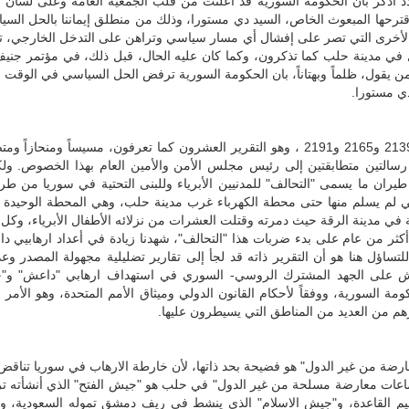
دد أذكّر بان الحكومة السورية قد أعلنت من قلب الجمعية العامة وعلى لسان 
قترحها المبعوث الخاص، السيد دي مستورا، وذلك من منطلق إيماننا بالحل السي
الأخرى التي تصر على إفشال أي مسار سياسي وتراهن على التدخل الخارجي، تما
 يقول، ظلماً وبهتاناً، بان الحكومة السورية ترفض الحل السياسي في الوقت ا
ي مستورا.
من جديد جاء تقرير الأمين العام الأخير حول تنفيذ القرارات 2139 و2165 و2191 ، وهو التقرير العشرون كما تعرفون، مسيساً ومنحازاً
رسالتين متطابقتين إلى رئيس مجلس الأمن والأمين العام بهذا الخصوص. ولك
طيران ما يسمى "التحالف" للمدنيين الأبرياء وللبنى التحتية في سوريا من طر
لم يسلم منها حتى محطة الكهرباء غرب مدينة حلب، وهي المحطة الوحيدة ا
 في مدينة الرقة حيث دمرته وقتلت العشرات من نزلائه الأطفال الأبرياء، وكل
ثر من عام على بدء ضربات هذا "التحالف"، شهدنا زيادة في أعداد ارهابيي د
تساؤل هنا هو أن التقرير ذاته قد لجأ إلى تقارير تضليلية مجهولة المصدر وع
شويش على الجهد المشترك الروسي- السوري في استهداف ارهابي "داعش" و"ج
مة السورية، ووفقاً لأحكام القانون الدولي وميثاق الأمم المتحدة، وهو الأمر 
هم من العديد من المناطق التي يسيطرون عليها.
ارضة من غير الدول" هو فضيحة بحد ذاتها، لأن خارطة الارهاب في سوريا تناقض
"جماعات معارضة مسلحة من غير الدول" في حلب هو "جيش الفتح" الذي أنشأته تر
نظيم القاعدة، و"جيش الاسلام" الذي ينشط في ريف دمشق تموله السعودية، و