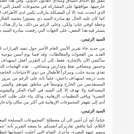
يتفق مع أحكام الميثاق ومبادئ القانون الدولي. وفي هذا الص
خارجيتها، موافقتها على المشاركة في مجموعات العمل التي ا
الذي اتحدث عنه؛ إلا أن المشكلة مازالت تكمن لدى الأطراف 
وخطة كوفي عنان؛ ولكن، وعلى الرغم من ذلك، ما زال هناك من
يتستر فيه،هذا البعض، على الجهات التي رفضت مبادرة السيد د
السيد الرئيس،
العديد من الفجوات والمغالطات، وقد قمنا يوم أمس بتوجيه 
سأكتفي الآن بالإشارة، فقط، إلى أن التقرير أغفل استهداف 
وجسور ومصافي نفط ومدارس ومشافي.... هذه الهجمات التي 
تغذي مدينة حلب، ومركزاً للأطفال من ذوي الاحتياجات الخاصة
تحت ذريعة استهداف داعش، علماً بانه على الرغم من مرور أك
المستقدمين من الخارج وتوسعاً في مناطق نفوذهم. والمثير لل
المصداقية ولا تهدف إلا إلى الصيد في الماء العكر والت
النصرة" وباقي التنظيمات الإرهابية، وذلك بناء على طلب الحكو
أدى إلى تقهقر المجموعات الإرهابية في أكثر من مكان واندحار
السيد الرئيس،
ختاماً، أود أن أشير الى أن مصطلح "المجموعات المسلحة المع
الكلام، كما تناقض تقاريركم أنفسكم. ما يصفه التقرير بأنه 
ويضم جبهة النصرة، وأحرار الشام التي أعلنت انضمامها لت