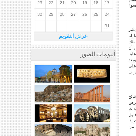
23
22
21
20
19
18
17
وسوء
30
29
28
27
26
25
24
31
نشر
 لنا
عرض التقويم
تلك
 أن
لينا
ألبومات الصور
وبعد
على
شرات
تائج
فرض
دات
ا بل
 إذا
 من