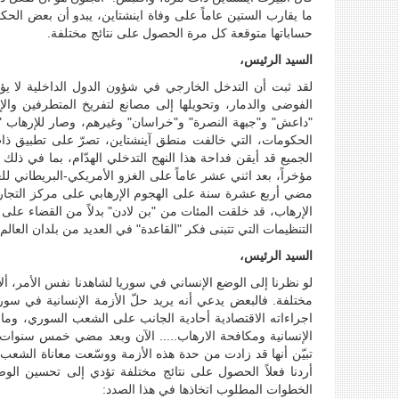
ما يقارب الستين عاماً على وفاة اينشتاين، يبدو أن بعض الح
حساباتها متوقعة كل مرة الحصول على نتائج مختلفة.
السيد الرئيس،
لقد ثبت أن التدخل الخارجي في شؤون الدول الداخلية لا يؤد
الفوضى والدمار، وتحويلها إلى مصانع لتفريخ المتطرفين والإر
"داعش" و"جبهة النصرة" و"خراسان" وغيرهم، وصار للإرهاب "د
الحكومات، التي خالفت منطق آينشتاين، تصرّ على تطبيق 
الجميع قد أيقن فداحة هذا النهج التدخلي الهدّام، بما في ذلك
مؤخراً، بعد اثني عشر عاماً على الغزو الأمريكي-البريطاني لل
مضي أربع عشرة سنة على الهجوم الإرهابي على مركز التجارة 
الإرهاب، قد خلقت المئات من "بن لادن" بدلاً من القضاء على "
التنظيمات التي تتبنى فكر "القاعدة" في العديد من بلدان العالم
السيد الرئيس،
لو نظرنا إلى الوضع الإنساني في سوريا لشاهدنا نفس الأمر، 
مختلفة. فالبعض يدعي أنه يريد حلّ الأزمة الإنسانية في سو
اجراءاته الاقتصادية أحادية الجانب على الشعب السوري، وما
الإنسانية ومكافحة الارهاب..... الآن وبعد مضي خمس سنوات ع
تبيّن أنها قد زادت من حدة هذه الأزمة ووسّعت معاناة الشعب ا
أردنا فعلاً الحصول على نتائج مختلفة تؤدي إلى تحسين ا
الخطوات المطلوب اتخاذها في هذا الصدد: