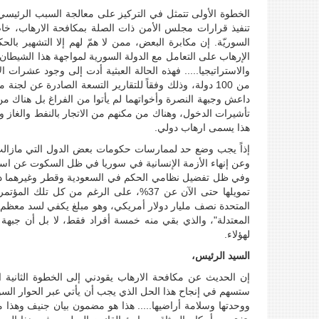
الخطوة الأولى تتمثل في التركيز على معالجة السبب الرئيسي ل
السوريّة. إن مكابرة البعض، ممن لا همّ لهم إلا التشهير ب
الإرهاب على التعامل مع الدولة السورية لمواجهة هذا الشيطان، 
والاستراتيجيا..... فهذه الحالة العبثية أدت إلى وجود عشرات ا
من 100 دولة، وذلك وفقاً للتقارير التسعة الصادرة عن لج
داعش وجبهة النصرة وأخواتهما لم يأتوا من الفراغ بل هناك من 
تأشيرات الدخول، وهناك من مكنهم من الاتجار بالنفط والغاز 
هذا يسمى ارهاب دولي.
إذاً يجب وضع حد لممارسات حكومات بعض الدول التي مازالت ت
وعن إنهاء الأزمة الإنسانية في سوريا في ظل السكوت عن استمرا
وفي ظل تفضيل نظامي الحكم في السعودية وقطر وغيرهما دعم ا
تمويلها حتى الآن عن 37%، على الرغم من 
المتحدة نصف مليار دولار أمريكي، وهو مبلغ يكفي لسد معظم 
المعتدلة"، والذي بقي منه خمسة أفراد فقط، لا بل أن جبهة ا
لهؤلاء.
السيد الرئيس،
إن الحديث عن مكافحة الارهاب يقودني إلى الخطوة الثانية ا
ستسهم في إنجاح هذا الحل الذي يجب أن يأتي عبر الحوار الس
ووحدتها وسلامة أراضيها..... هذا هو مضمون بيان جنيف وهذا