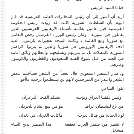
ختاما السيد الرئيس ،
أريد أن أشير إلى أن رئيس المخابرات العامة الفرنسية قد قال
اليوم بأن السلطات السورية كانت قد زودت رئيس الحكومة
الفرنسية قبل عامين بقائمة بأسماء الارهابيين الفرنسيين الذين
يقاتلون في سورية ، ولكن رئيس الوزراء الفرنسي رفض التعامل
مع سوريا ومع القائمة ، وكانت النتيجة تفجيرات باريس.... لدينا
الاف الارهابيين الاوروبيين في سوريا والذين لم ينزلوا الاراضي
السورية بالمظلات بل تم تدريبهم وتسليحهم واعطائهم وثائق اقامة
في الجنة من قبل شيوخ الفتنة السعوديون والقطريون والكويتيون
وغيرهم.
وباعتبار السفير السعودي قال بعضاً من الشعر فسأختتم ببعض
الشعر واعتذر من المترجمين لأنهم لن يستطيعوا ترجمة ماأقول.
يقول الشاعر:
أوليس يكفينا العراق وبؤسه لنسلم الفيحاء للزعران
من باع للشيطان عراقنا هو من يبيع الشام للجرذان
لولا الخيانة من قبائل يعرب ماكانت الغربان في بغدان
لا تنتظر من ضمير العرب قعقعة هذا الضمير بذبح الشام
منشغل