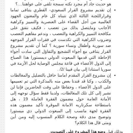
هو حديث جاد أم مجرد نكته سمجة تلقى على عواهننا....؟
إن تقديم مشروع القرار السعودي- القطري يتنافى تماما
وقراراللجنة الثالثة الذي نتبناه كل عام والمعنون الجهود
العالمية من أجل القضاء على العنصرية والتمييز وكراهية
الأجانب ومايتصل بذلك من تعصب ، فكيف نتفق على
مكافحة التمييز والكراهية والتعصب ، وندعم مفاهيم التعصب
وضروب الكراهية التي تكدست في فقرات القرار الموجهه
ضد سورية وأطفال ونساء سورية ؟ كما أن تقديم مشروع
القرار يتنافى مع أجواء التشجيع والتفاؤل التي سادت أجواء
الإحاطة التي قدمها المبعوث الدولي ديمستورا هذا الصباح
إلى الدول الأعضاء في قاعة مجلس الوصاية لحل الأزمة في
سوريا استنادا إلى بيان فيينا /2/ .
إن مشروع القرار المقدم امامنا حافل بالتضليل والمغالطات
والكذب ، وكنا قد فندنا بعض منه بالمذكرة التي تم تعميمها
على الدول الأعضاء ، وحفاظا على وقت الحاضرين فإننا لن
نشير إلى كل تلك المغالطات، ولدينا فقط سؤال نوجهه إلى
الأمانة العامة حول مضمون الفقرة العاملة 19 ، هل
باستطاعة سكرتاريه الامانة الموقرة تأكيد مضمون هذه
الفقرة لجهة مانسب إلى المبعوث الدولي دي ميستورا
وتوضيح مدى دقة وصحة الكلام المنسوب إليه ومن أين
ومتى قال هذا الكلام؟
وذلك قبل
وضع هذا المشروع على التصويت
.