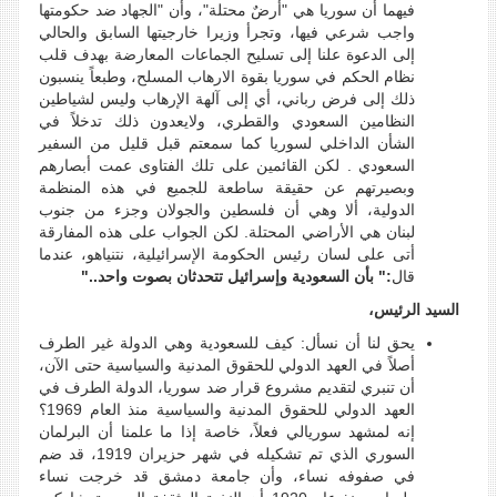
فيهما أن سوريا هي "أرضٌ محتلة"، وأن "الجهاد ضد حكومتها
واجب شرعي فيها، وتجرأ وزيرا خارجيتها السابق والحالي
إلى الدعوة علنا إلى تسليح الجماعات المعارضة بهدف قلب
نظام الحكم في سوريا بقوة الارهاب المسلح، وطبعاً ينسبون
ذلك إلى فرض رباني، أي إلى آلهة الإرهاب وليس لشياطين
النظامين السعودي والقطري، ولايعدون ذلك تدخلاً في
الشأن الداخلي لسوريا كما سمعتم قبل قليل من السفير
السعودي . لكن القائمين على تلك الفتاوى عمت أبصارهم
وبصيرتهم عن حقيقة ساطعة للجميع في هذه المنظمة
الدولية، ألا وهي أن فلسطين والجولان وجزء من جنوب
لبنان هي الأراضي المحتلة. لكن الجواب على هذه المفارقة
أتى على لسان رئيس الحكومة الإسرائيلية، نتنياهو، عندما
قال
:" بأن السعودية وإسرائيل تتحدثان بصوت واحد.."
السيد الرئيس،
يحق لنا أن نسأل: كيف للسعودية وهي الدولة غير الطرف
أصلاً في العهد الدولي للحقوق المدنية والسياسية حتى الآن،
أن تنبري لتقديم مشروع قرار ضد سوريا، الدولة الطرف في
العهد الدولي للحقوق المدنية والسياسية منذ العام 1969؟
إنه لمشهد سوريالي فعلاً، خاصة إذا ما علمنا أن البرلمان
السوري الذي تم تشكيله في شهر حزيران 1919، قد ضم
في صفوفه نساء، وأن جامعة دمشق قد خرجت نساء