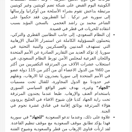
الكويتية اليوم القبض على شبكة تضم كويتتين وغير كويتيين
مرتبطة بداعش تقوم بشراء الأسلحة من أوكرانيا وإرسالها
إلى سورية عبر تركيا . أما القطريون فقد حكموا على
الشاعر محمد بن راشد العجمي بالسجن المؤبد بسبب
انتقاده للحريات في قطر في قصيدة.
إن النظام السعودي، إلى جانب النظامين القطري والتركي،
يتحملون المسؤولية الكاملة عن استمرار الأعمال الإرهابية
التي تستهدف المدنيين والعسكريين والبنية التحتية في
سوريا. إذ تؤكد العديد من التقارير الصادرة عن الأمم المتحدة
واللجان الفرعية لمجلس الأمن تورط النظام السعودي، في
استجلاب عشرات الآلاف من المرتزقة التكفيريين من أكثر
من 60% من الدول الاعضاء أي من أكثر من 115 دولة عضو
في الأمم المتحدة إلى سوريا يصدرون لنا الارهاب، ونقلهم
عبر حدودنا مع الدول المجاورة، للقتال تحت مسميات
"الجهاد"
وغيره، بهدف تغيير الواقع السياسي السوري
باستخدام العنف والإرهاب. طبعا عندما يجندون المرتزقة
تحت راية الجهاد كذبا فإن شيوخ الافتاء في الخليج يزودون
هؤلاء المرتزقة بوثائق إقامة في فنادق عشرة نجوم في
الجنة.
علاوة على ذلك، وعندما تدعو السعودية
"للجهاد"
في سورية
فهذا يؤكد تطابق موقف السعودية مع موقف تنظيم القاعدة.
لقد ارتأت فتاوى الإرهاب من قطر والسعودية وشيوخ الفتنة