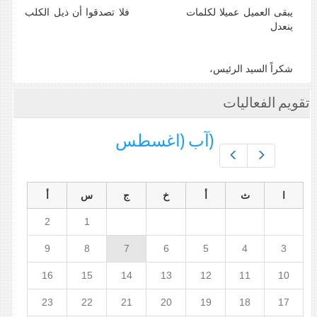
يبقى العميل عميلا لكلمات فلا تصدقوا أن ذيل الكلب
ينعدل
شكراً السيد الرئيس،
تقويم الفعاليات
(آب (اغسطس
Prev
Next
ا
ث
أ
خ
ج
س
أ
2
1
9
8
7
6
5
4
3
16
15
14
13
12
11
10
23
22
21
20
19
18
17