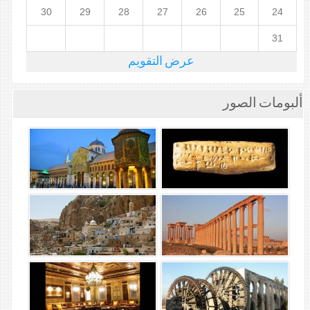
30
29
28
27
26
25
24
31
عرض التقويم
ألبومات الصور