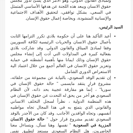
ولمبادئ القانون الدولي، وهو الأمر الذي يسئ لدور مجلس
حقوق الانسان ويبعد هذه اللجنة عن هدفها الأساسي المتمثل
في السعي، بشكل توافقي، لتحقيق الأهداف الاجتماعية
والإنسانية المنشودة، وبخاصة إعمال حقوق الإنسان.
السيد الرئيس،
أعيد التأكيد هنا على أن حكومة بلادي تكرر التزامها الثابت
بأعمال حقوق الانسان والحريات الرئيسية لكافة السوريين
وفقا لمبادئ الميثاق والقانون الدولي. وقد شاركت بلادي
بفعالية كبيرة في المداولات التي أدت إلى إنشاء مجلس
حقوق الإنسان وذلك ايمانا منها بأهمية أنشطته في حماية
وتعزيز حقوق الانسان في العالم أجمع من خلال اعتماد الية
الاستعراض الدوري الشامل.
إن تقديم الوفد السعودي، بالنيابة عن مجموعة من حلفائه،
مشروع قرارٍ ينتقد مايسمى " حالة حقوق الإنسان في
سوريا" ، إنما هو مفارقة عجيبة بحد ذاته، لأن النظام
السعودي هو آخر من يحق له التحدث عن حقوق الإنسان في
هذه المنظمة الدولية ، نظراً لسجل التخلف الانساني
والقانوني الذي يتمتع به في هذا المجال تجاه مواطنيه
أنفسهم، وتجاه الوافدين الأجانب. وقد كان من الأجدر بالوفد
السعودي تقديم مشروع قرار حول "
حالة حقوق الانسان
المزرية في السعودية
" نفسها. وهنا نسأل، ويتساءل معنا
الحاضرون، هل النظام السعودي مستعد لتطبيق نفس