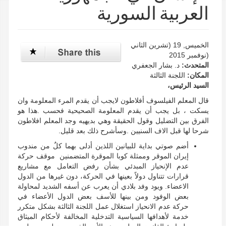
العربية السورية
الخميس, 19 (تشرين الثاني
(نوفمبر 2015
المتحدث:
د. بشار الجعفري
المكان:
اللجنة الثالثة
السيد الرئيس،
قال المعلم الفيلسوف أفلاطون لايجب أن يقدم المرء المعلومة وان
يسكت ، بل يجب أن يقدم المعلومة الصحيحية فحسب .هذا هو
الفرق بين التضليل وقول الحقيقة وهي بديهيه وجد المعلم افلاطون
شرحا لها قبل الاف السنيين .وسأشرح ذلك بعد قليل.
أضم صوتي بداية للبيانين اللذين أدلى بهما كلٌ من مندوب
إيران الموقر وممثلة كوبا الموقرة المتضمنين موقف حركة
عدم الإنحياز المبدئي بشأن رفض التعامل مع مشاريع
قرارات تتناول دولاً بعينها في الحركة، دون غيرها من الدول
الاعضاء. ويود وفد بلادي أن يعرب عن أسفه الشديد لمحاولة
بعض الوفود ومن بينها للأسف بعض الدول الأعضاء في
حركة عدم الانحياز استغلال عمل اللجنة الثالثة بشكل متكرر
خدمة لأهدافها السياسية التدخلية المخالفة لأحكام الميثاق