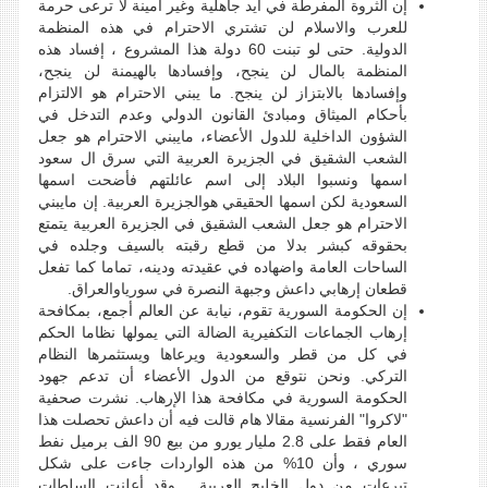
إن الثروة المفرطة في أيد جاهلية وغير أمينة لا ترعى حرمة
للعرب والاسلام لن تشتري الاحترام في هذه المنظمة
الدولية. حتى لو تبنت 60 دولة هذا المشروع ، إفساد هذه
المنظمة بالمال لن ينجح، وإفسادها بالهيمنة لن ينجح،
وإفسادها بالابتزاز لن ينجح. ما يبني الاحترام هو الالتزام
بأحكام الميثاق ومبادئ القانون الدولي وعدم التدخل في
الشؤون الداخلية للدول الأعضاء، مايبني الاحترام هو جعل
الشعب الشقيق في الجزيرة العربية التي سرق ال سعود
اسمها ونسبوا البلاد إلى اسم عائلتهم فأضحت اسمها
السعودية لكن اسمها الحقيقي هوالجزيرة العربية. إن مايبني
الاحترام هو جعل الشعب الشقيق في الجزيرة العربية يتمتع
بحقوقه كبشر بدلا من قطع رقبته بالسيف وجلده في
الساحات العامة واضهاده في عقيدته ودينه، تماما كما تفعل
قطعان إرهابي داعش وجبهة النصرة في سورياوالعراق.
إن الحكومة السورية تقوم، نيابة عن العالم أجمع، بمكافحة
إرهاب الجماعات التكفيرية الضالة التي يمولها نظاما الحكم
في كل من قطر والسعودية ويرعاها ويستثمرها النظام
التركي. ونحن نتوقع من الدول الأعضاء أن تدعم جهود
الحكومة السورية في مكافحة هذا الإرهاب. نشرت صحفية
"لاكروا" الفرنسية مقالا هام قالت فيه أن داعش تحصلت هذا
العام فقط على 2.8 مليار يورو من بيع 90 الف برميل نفط
سوري ، وأن 10% من هذه الواردات جاءت على شكل
تبرعات من دول الخليج العربية . وقد أعلنت السلطات