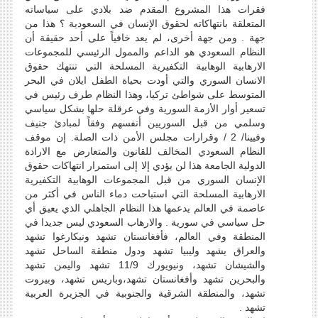
فقرات هذا المشروع المقدم ضد بلادي على سياساته
المتعلقة بانتهاكاته لحقوق الإنسان في السعودية ؟ هذا من
جهة . ومن جهة أخرى، لم يعد خافياً على أحد حقيقة أن
النظام السعودي هو الداعم والممول الرئيسي للمجموعات
الارهابية الوهابية التكفيرية المسلحة التي تنتهك حقوق
الانسان السوري والتي أودت بحياة الطفل ايلان في البحر
المتوسط على شواطئ تركيا، وهذا النظام طرف رئيس في
تسعير أوار الأزمة السورية وفي عرقلة حلها بشكل سياسي
وسلمي من قبل السوريين أنفسهم وفقاً لمبادئ جنيف
وفيينا/ 2 / وقرارات مجلس الأمن ذات الصلة. إن موقف
النظام السعودي المخالف للقانون والمتعارض مع الارادة
الدولية الجامعة هذا لن يؤدي إلا إلى استمرار انتهاكات حقوق
الإنسان السوري من قبل المجموعات الوهابية التكفيرية
الارهابية المسلحة التي استباحت دماء الناس في أكثر من
عاصمة في العالم يدعمها هذا النظام الجاهلي الذي يعيق أي
حل سياسي في سورية . والارهاب السعودي ليس جديدا في
المنطقة وفي العالم، فأفغانستان تشهد ونيكارغوا تشهد
والعراق يشهد وليبيا تشهد ودول منطقة الساحل تشهد
والشيشان تشهد، ونيويورك 11/9 تشهد واليمن تشهد
والبحرين تشهد وأفغانستان تشهد،وباريس تشهد، وبيروت
تشهد، والمنطقة الشرقية والجنوبية في الجزيرة العربية
تشهد .