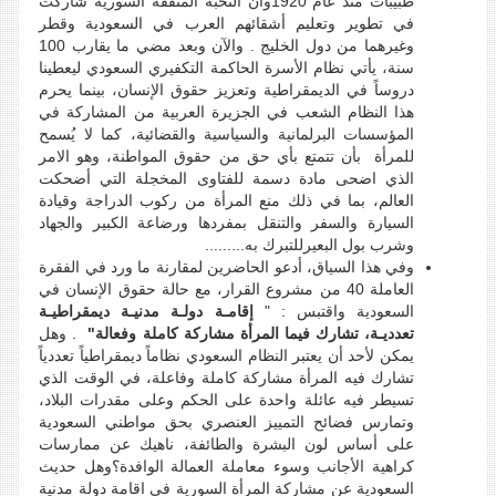
طبيبات منذ عام 1920وأن النخبة المثقفة السورية شاركت
في تطوير وتعليم أشقائهم العرب في السعودية وقطر
وغيرهما من دول الخليج . والآن وبعد مضي ما يقارب 100
سنة، يأتي نظام الأسرة الحاكمة التكفيري السعودي ليعطينا
دروساً في الديمقراطية وتعزيز حقوق الإنسان، بينما يحرم
هذا النظام الشعب في الجزيرة العربية من المشاركة في
المؤسسات البرلمانية والسياسية والقضائية، كما لا يُسمح
للمرأة بأن تتمتع بأي حق من حقوق المواطنة، وهو الامر
الذي اضحى مادة دسمة للفتاوى المخجلة التي أضحكت
العالم، بما في ذلك منع المرأة من ركوب الدراجة وقيادة
السيارة والسفر والتنقل بمفردها ورضاعة الكبير والجهاد
وشرب بول البعيرللتبرك به.........
وفي هذا السياق، أدعو الحاضرين لمقارنة ما ورد في الفقرة
العاملة 40 من مشروع القرار، مع حالة حقوق الإنسان في
السعودية واقتبس : "
إقامـة دولـة مدنيـة ديمقراطيـة
تعدديـة، تشارك فيما المرأة مشاركة كاملة وفعالة"
. وهل
يمكن لأحد أن يعتبر النظام السعودي نظاماً ديمقراطياً تعددياً
تشارك فيه المرأة مشاركة كاملة وفاعلة، في الوقت الذي
تسيطر فيه عائلة واحدة على الحكم وعلى مقدرات البلاد،
وتمارس فضائح التمييز العنصري بحق مواطني السعودية
على أساس لون البشرة والطائفة، ناهيك عن ممارسات
كراهية الأجانب وسوء معاملة العمالة الوافدة؟وهل حديث
السعودية عن مشاركة المرأة السورية في اقامة دولة مدنية