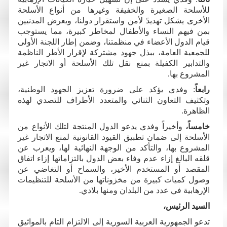
للأسلحة الصغيرة والخفيفة وغيرها من أنواع الأسلحة
الأخرى يشكل تهديدً لأمن واستقرار دولنا، ويعرض المدنيين
بمن فيهم النساء والأطفال لمخاطر كبيرة،
مما يستوجب
قيام الدول الأعضاء في منظمتنا، وضمن إطار اللجنة الأولى
للجمعية العامة، ببذل جهود مشتركة لإقرار الأطر الناظمة
والتدابير الكفيلة بمنع نقل تلك الأسلحة أو الاتجار غير
المشروع بها.
رابعاً
: وفدي يؤكد على ضرورة تعزيز الجهود الوطنية،
وتكثيف التعاون الثنائي والمتعدد الأطراف للتصدي لهذه
الظاهرة.
خامساً،
وأخيراً وفدي يدعو الدول المنتجة لتلك الأنواع من
الأسلحة إلى ضمان تطبيق القيود القانونية لمنع الاتجار غير
المشروع بها، والتأكد من الوجهة النهائية لها، ويعرب عن
قلقه البالغ إزاء عدم وفاء بعض الدول بالتزاماتها إزاء اتفاق
المقصد أو المستخدم الأخير، والسماح أو التغاضي عن
وصول كميات كبيرة من مخزوناتها من الأسلحة للتنظيمات
الإرهابية في عدد من البلدان ومنها بلادي.
السيد الرئيس،
تدعو الجمهورية العربية السورية إلى الالتزام التام بالمواثيق