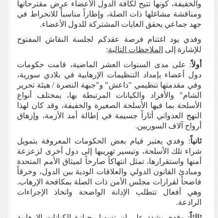
والخفيفة، كونها تتيح لكافة الدول الأعضاء عرض مقترحاتها
ومناقشة مشاغلها ذات الصلة، وإطاراً مناسباً للانخراط في
جهد جماعي يحقق الغايات المشتركة للدول الأعضاء.
وفدي يود اغتنام فرصة عقدكم لجلسة النقاش المفتوح
للإشارة إلى
الملاحظات التالية
:
أولاً
: على مدى السنوات العشر الماضية، قامت حكومات
دول أعضاء بإمداد التنظيمات الإرهابية في بلادي سورية،
وفي مقدمتها تنظيمي "داعش" و"جبهة النصرة / هيئة تحرير
الشام" والأفراد والكيانات المرتبطة بها، بمختلف أنواع
الأسلحة بما فيها الأسلحة الصغيرة والخفيفة، وقد كان لهذا
النهج العدواني أثاراً جسيمة في إطالة أمد الأزمة، وإزهاق
أرواح آلاف السوريين.
ثانياً
: وفدي يعتبر قيام بعض الحكومات المعروفة بتمويل
شراء تلك الأسلحة، وتيسير تهريبها إلى دول أخرى لزعزعة
أمنها واستقرارها، تمثل انتهاكاً صارخاً لميثاق الأمم المتحدة
ومبادئ القانون الدولي والعلاقات الودية بين الدول، وخرقاً
فاضحاً لقرارات مجلس الأمن ذات الصلة بمكافحة الإرهاب.
وهي أفعال تتطلب الإدانة الواضحة واتخاذ الإجراءات
الرادعة.
ثالثاً
: وفدي يشدد على إن تسهيل حيازة الكيانات الإرهابية