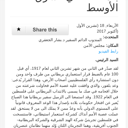
الأوسط
الأربعاء, 18 (تشرين اﻷول
(أكتوبر 2017
المتحدث:
المندوب الدائم السفير د.بشار الجعفري
المكان:
مجلس الأمن
رابط الفيديو
السيد الرئيس
،
لقد صدّر في الثاني من شهر تشرين الثاني لعام 1917، أي قبل
100 عام بالضبط قرار استعماري بريطاني من طرف واحد ومن
دون استشارة رأي الفلسطينيين أصحاب الأرض، وهذا القرار يُدعى:
وعد بلفور، والذي وافقت عليه عصبة الأمم فحاولت شرعنته من
خلال اقحامه في صك ما يسمى بالانتداب البريطاني على فلسطين
في العام 1922. وقد استمعنا الى الزميل سفير بريطانيا هذا الصباح
يُعبر عن افتخار حكومات بلاده بإصدار هذا الوعد المعروف قانونياً
على المستوى الدولي بأنه وعدٌ ممن لا يملك الى من لا يستحق. لقد
عملت عصبة الأمم آنذاك كشركة استعمار استيطاني، فاستنسخت
في فلسطين تجربتيّ شركة الهند الشرقية والشركة البريطانية-
الجنوب أفريقية، وهما التجربتان اللتان وُلد منهما نظامان عنصريان