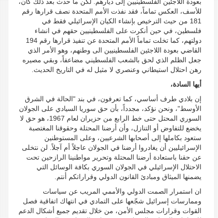
بعودة اللاجئين الفلسطينيين إلى ديارهم. لكن ما حدث بعد ذلك كان،
للأسف، العكس تماماً، فقد نفذت الأمم المتحدة نصف قرارها رقم
181 من حيث الترخيص بإنشاء الكيان الإسرائيلي فقط في
فلسطين، في حين أنكرت على الفلسطينيين حقهم في انشاء
دولتهم، كما تخلت تماماً الأمم المتحدة عن تنفيذ قرارها رقم 194
القاضي بعودة اللاجئين الفلسطينيين الى وطنهم، وهو الأمر الذي
جعل الظلم الذي لحق بالشعب الفلسطيني مضاعفاً، وبقي مصيره
رهن احتلال استيطاني وعنصري لا مثيل له في التاريخ الحديث.
أيها السادة،
إن بلادي طرف أساسي، كما تعرفون، في بند "الحالة في الشرق
الأوسط"، ونحن نؤكد، مجدداً، بأن حق سوريا السيادي على الجولان
السوري المحتل حتى خط الرابع من حزيران لعام 1967، هو حق لا
يخضع للتفاوض أو التنازل، وأن أرضنا المحتلة وحقوقنا المغتصبة
ستعود بكاملها إلى أصحابها الشرعيين، وعلى المستوطنين
الإسرائيليين أن يغادروا أرضنا في الجولان عاجلاً أم آجلاً. لن نتخلى
عن حقنا باستعادة أرضنا المحتلة وتحرير مواطنينا الرازحين تحت
الاحتلال الإسرائيلي في الجولان السوري بكافة الوسائل التي
يضمنها الميثاق ومبادئ القانون الدولي وقراراتكم أنتم.
ان استمرار الصمت الدولي والأممي المريب عن سياسات
وممارسات إسرائيل شجّعها على التمادي في انتهاك اتفاقية فصل
القوات وقرارات مجلس الأمن، من خلال تقديم جميع أشكال الدعم