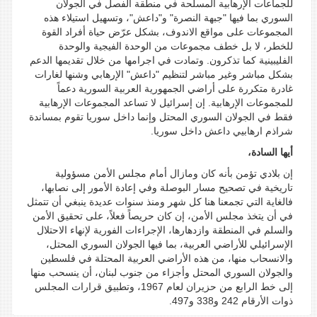
للجماعات الإرهابية المسلحة في منطقة الفصل في الجولان
السوري بما فيها "جبهة النصرة" و"داعش"، وتسهيل استيلاء هذه
المجموعات على مواقع الاندوف، بشكل عرّض حياة أفراد القوة
للخطر، لا بل خطف مجموعات من الوحدة الفيجية والوحدة
الفليبينية كما تذكرون. وتمادت في اجرامها من خلال تقديمها الدعم
بشكل مباشر وغير مباشر لتنظيم "داعش" الإرهابي وشنها لغارات
غادرة متكررة على أراضي الجمهورية العربية السورية دعماً
للمجموعات الإرهابية. إن إسرائيل لا تساعد المجموعات الإرهابية
فقط في الجولان السوري المحتل وإنما داخل سوريا تقوم بمساندة
شراذم ارهابيي داعش داخل سوريا.
أيها السادة،
إن بلادي تؤمن بأنه كان ومازال أمام مجلس الأمن مسؤولية
تاريخية في تصحيح مسار البوصلة وفي إعادة الأمور إلى نصابها،
فالغاية التي تجمعنا هنا كل شهر ومنذ سنوات عديدة ينبغي أن تتمثل
في أن يتخذ مجلس الأمن، إن كان حريصاً فعلاً، على تحقيق الأمن
والسلم في المنطقة وازدهارها، الإجراءات الفورية لإنهاء الاحتلال
الإسرائيلي للأراضي العربية، بما فيها الجولان السوري المحتل،
والانسحاب منها، من هذه الأراضي العربية المحتلة في فلسطين
والجولان السوري المحتل وأجزاء من جنوب لبنان، أن ينسحب منها
إلى خط الرابع من حزيران لعام 1967، وتطبيق قرارات المجلس
ذوات الأرقام 242 و338 و497.