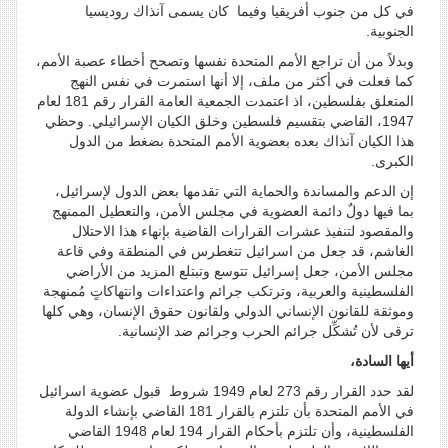
في كل من جنوب أفريقيا وفيما كان يسمى آنذاك روديسيا
الجنوبية.
وبدلاً من أن تراجع الأمم المتحدة نفسها وتصحح أخطاء عصبة الأمم،
كما فعلت في أكثر من ملف، إلا أنها استمرت في نفس النهج
المتعلق بفلسطين، اذ اعتمدت الجمعية العامة القرار رقم 181 لعام
1947، القاضي بتقسيم فلسطين وخلق الكيان الإسرائيلي. وحظي
هذا الكيان آنذاك بعده بعضوية الأمم المتحدة بضغط من الدول
الكبرى.
إن الدعم والمساندة والحماية التي تقدمها بعض الدول لإسرائيل،
بما فيها دولٌ دائمة العضوية في مجلس الأمن، والتعطيل الممنهج
والمقصود لتنفيذ عشرات القرارات القاضية بإنهاء هذا الاحتلال
الغاشم، قد جعل من اسرائيل تتغطرس في المنطقة وفي قاعة
مجلس الأمن، جعل إسرائيل تتوسع وتبتلع المزيد من الأراضي
الفلسطينية والعربية، وترتكب جرائم واعتداءات وانتهاكاتٍ مُمنهجة
وموثقة للقانون الإنساني الدولي ولقانون حقوق الإنسان، وهي كلها
ترقى لأن تُشكِّل جرائم الحرب وجرائم ضد الإنسانية.
أيها السادة،
لقد حدد القرار رقم 273 لعام 1949 شروط قبول عضوية اسرائيل
في الأمم المتحدة بأن تلتزم بالقرار 181 القاضي بإنشاء الدولة
الفلسطينية، وأن تلتزم بأحكام القرار 194 لعام 1948 القاضي