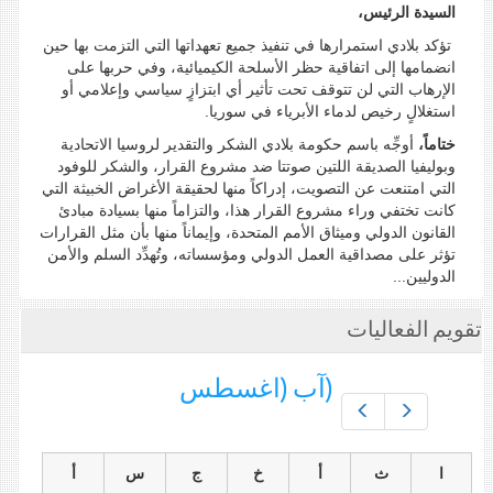
السيدة الرئيس،
تؤكد بلادي استمرارها في تنفيذ جميع تعهداتها التي التزمت بها حين
انضمامها إلى اتفاقية حظر الأسلحة الكيميائية، وفي حربها على
الإرهاب التي لن تتوقف تحت تأثير أي ابتزازٍ سياسي وإعلامي أو
استغلالٍ رخيص لدماء الأبرياء في سوريا.
ختاماً،
أوجِّه باسم حكومة بلادي الشكر والتقدير لروسيا الاتحادية
وبوليفيا الصديقة اللتين صوتتا ضد مشروع القرار، والشكر للوفود
التي امتنعت عن التصويت، إدراكاً منها لحقيقة الأغراض الخبيثة التي
كانت تختفي وراء مشروع القرار هذا، والتزاماً منها بسيادة مبادئ
القانون الدولي وميثاق الأمم المتحدة، وإيماناً منها بأن مثل القرارات
تؤثر على مصداقية العمل الدولي ومؤسساته، وتُهدِّد السلم والأمن
الدوليين...
تقويم الفعاليات
(آب (اغسطس
Prev
Next
ا
ث
أ
خ
ج
س
أ