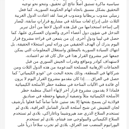
سياسية ماكرة تستبق أصلاً نتائج أي تحقيق، وتنحو نحو توجيه
التحقيق بشكل مسبق باتجاه اتهام الحكومة السورية، كما فعل
زميلي مندوب بريطانيا ومندوب فرنسا. لقد اعتادت الدول الغربية
الثلاث على إدراج لغات مماثلة في مشاريع قراراتٍ سابقة، ليُصار
إلى إساءة استخدامها من قبل هذه الدول لاحقاً من أجل تبرير
التدخل في شؤون دول أعضاء أخرى والعدوان العسكري عليها، كما
حصل في ليبيا ودولٍ أخرى. إن من يتمعن في قراءة مشروع قرار
اليوم يدرك أن الهدف الحقيقي من ورائه ليس استجلاء الحقيقة، بل
انتهاك السيادة السورية بالمطلق واستغلال المعلومات التي يمكن
جمعها عبر مشروع القرار هذا في حال كان قد تم اعتماده،
لاستهداف كوادر ومواقع وقدرات الجيش السوري من قبل
الجماعات الإرهابية المسلحة المدعومة من هذه الدول الثلاث ومن
شركائها في المنطقة، وذلك بحجة البحث عن "غودو الكيميائي" كما
حصل في العراق......إذا كان مقدمو مشروع القرار اليوم لا يرون
أي فائدة في الآليات المتاحة في منظمة حظر الأسلحة الكيميائية
فلماذا لا يقدمون مشروع قرار آخر لإنهاء أعمال منظمة حظر
الأسلحة الكيميائية مثلاً وتصفية أرشيفها وحفظه في صناديق
فولاذية لن يسمح بفتحها إلا بعد ستين عاماً تماماً كما فعلوا بأرشيف
لجان التفتيش عن شبح أسلحة الدمار الشامل العراقية، بلادي لم
تستخدم السلاح الذري ضد هيروشيما وناغازاكي، بلادي لم تستخدم
السلاح الكيميائي والبيولوجي ضد فيتنام، بلادي لم تستخدم
اليورانيوم المنضب ضد العراق، بلادي لم تجرب سلاحاً ذرياً على