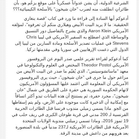
الشرعية الدولية، أن يشن عدواناً عسكرياً على موقعٍ يزعُم هو، بأن
طائراتٍ انطلقت منه لضرب "خان شيخون" بالأسلحة الكيميائية؟؟؟
أدعوكم أيها السادة إلى قراءة ما ورد في كتاب "قصة بنغازي
الحقيقية: ما لا يريد البيت الأبيض وهيلاري منكم أن تعرفوه"، لمؤلفه
الأمريكي Aaron Klein والذي يشرح بالتفاصيل دور التنسيق
والوساطة الذي اضطلع به السفير الأمريكي في ليبيا Chris
Stevens في عمليات تصدير الأسلحة ومادة السارين من ليبيا إلى
الدول التي دعمت الإرهابيين في سوريا وفي مقدمتها تركيا.
كما أدعوكم لقراءة تقرير علمي صدر اليوم عن البروفسور
الأمريكي Theodor Postol المختص في العلوم والتكنولوجيا في
معهد "ماساتشوسيتس"، الذي يُقيّم ما صدر عن البيت الأبيض من
مزاعم حول ما جرى في "خان شيخون"، حيث يرى البروفيسور
الأمريكي أن المعلومة التي اعتمد عليها المسؤولون الأمريكيون
لاتهام الحكومة السورية هي حفرة على الطريق في شمال "خان
شيخون"، مجرد حفرة، ثم يستنتج أن هذه البيانات تبدو أكثر اتساقاً
مع إمكانية أن الذخيرة كانت موجودة على الأرض، ولم يتم إسقاطها
من الجو. ماذا يسمي زميلي مندوب فرنسا قتل الطائرات الحربية
الفرنسية لـ 200 مدني في قرية طوخان الكبرى في ريف حلب في
19 تموز 2016، وماذا تسمي زميلتي مندوبة الولايات المتحدة
الأمريكية قتل الطائرات الأمريكية لـ237 مدنياً في بلدة المنصورة
بعد هروبهم من داعش في مدينة الرقة.