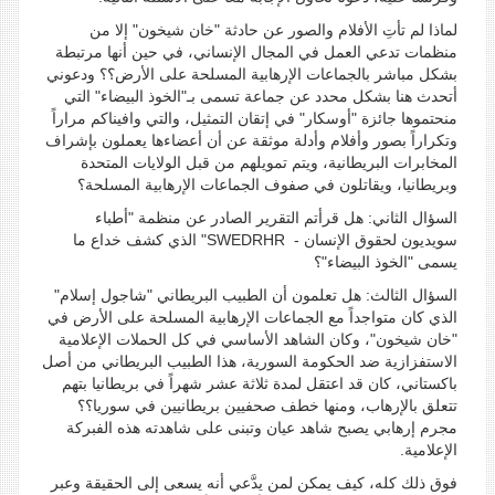
لماذا لم تأتِ الأفلام والصور عن حادثة "خان شيخون" إلا من
منظمات تدعي العمل في المجال الإنساني، في حين أنها مرتبطة
بشكل مباشر بالجماعات الإرهابية المسلحة على الأرض؟؟ ودعوني
أتحدث هنا بشكل محدد عن جماعة تسمى بـ"الخوذ البيضاء" التي
منحتموها جائزة "أوسكار" في إتقان التمثيل، والتي وافيناكم مراراً
وتكراراً بصور وأفلام وأدلة موثقة عن أن أعضاءها يعملون بإشراف
المخابرات البريطانية، ويتم تمويلهم من قبل الولايات المتحدة
وبريطانيا، ويقاتلون في صفوف الجماعات الإرهابية المسلحة؟
السؤال الثاني: هل قرأتم التقرير الصادر عن منظمة "أطباء
سويديون لحقوق الإنسان - SWEDRHR" الذي كشف خداع ما
يسمى "الخوذ البيضاء"؟
السؤال الثالث: هل تعلمون أن الطبيب البريطاني "شاجول إسلام"
الذي كان متواجداً مع الجماعات الإرهابية المسلحة على الأرض في
"خان شيخون"، وكان الشاهد الأساسي في كل الحملات الإعلامية
الاستفزازية ضد الحكومة السورية، هذا الطبيب البريطاني من أصل
باكستاني، كان قد اعتقل لمدة ثلاثة عشر شهراً في بريطانيا بتهم
تتعلق بالإرهاب، ومنها خطف صحفيين بريطانيين في سوريا؟؟
مجرم إرهابي يصبح شاهد عيان وتبنى على شاهدته هذه الفبركة
الإعلامية.
فوق ذلك كله، كيف يمكن لمن يدَّعي أنه يسعى إلى الحقيقة وعبر