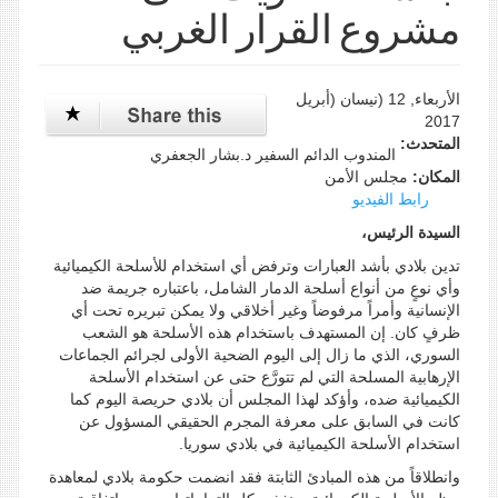
مشروع القرار الغربي
الأربعاء, 12 (نيسان (أبريل
2017
المتحدث:
المندوب الدائم السفير د.بشار الجعفري
المكان:
مجلس الأمن
رابط الفيديو
السيدة الرئيس،
تدين بلادي بأشد العبارات وترفض أي استخدام للأسلحة الكيميائية
وأي نوعٍ من أنواع أسلحة الدمار الشامل، باعتباره جريمة ضد
الإنسانية وأمراً مرفوضاً وغير أخلاقي ولا يمكن تبريره تحت أي
ظرفٍ كان. إن المستهدف باستخدام هذه الأسلحة هو الشعب
السوري، الذي ما زال إلى اليوم الضحية الأولى لجرائم الجماعات
الإرهابية المسلحة التي لم تتورَّع حتى عن استخدام الأسلحة
الكيميائية ضده، وأؤكد لهذا المجلس أن بلادي حريصة اليوم كما
كانت في السابق على معرفة المجرم الحقيقي المسؤول عن
استخدام الأسلحة الكيميائية في بلادي سوريا.
وانطلاقاً من هذه المبادئ الثابتة فقد انضمت حكومة بلادي لمعاهدة