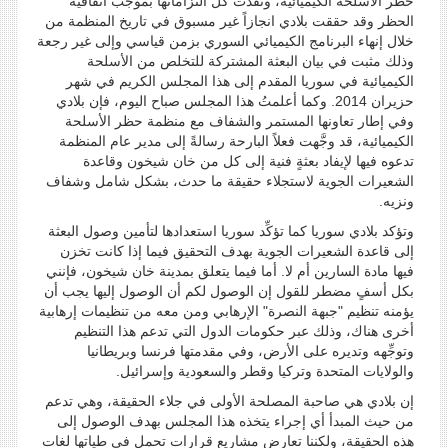
حظر الأسلحة الكيميائية، ونفذت كل التزاماتها بموجب اتفاقية
الحظر وقد حققت بلادي انجازاً غير مسبوق في تاريخ المنظمة من
خلال إنهاء البرنامج الكيميائي السوري بزمن قياسي وإلى غير رجعة
وذلك مثبت في بيان البعثة المشتركة للتخلص من الأسلحة
الكيميائية في سوريا المقدم إلى هذا المجلس الكريم في شهر
حزيران 2014. وكما أعلمتُ هذا المجلس صباح اليوم، فإن بلادي
وفي إطار تعاونها المستمر والشفاف مع منظمة حظر الأسلحة
الكيميائية، قد وجَّهت فعلاً البارحة رسالةً إلى مدير عام المنظمة
تدعوه فيها لإيفاد بعثةٍ فنية إلى كل من خان شيخون وقاعدة
الشعيرات الجوية لاستجلاء حقيقة ما حدث، بشكل شامل وشفاف
ونزيه.
وتؤكد بلادي سوريا كما تؤكِّد سوريا استعدادها لتأمين وصول البعثة
إلى قاعدة الشعيرات الجوية بهدف التحقيق فيما إذا كانت تخزن
فيها مادة السارين أم لا. أما فيما يتعلق بمدينة خان شيخون، فإنني
بكل أسفٍ مضطر للقول إن الوصول لكم أن الوصول إليها يجب أن
يؤمنه تنظيم "جبهة النصرة" الإرهابي ومن معه من تنظيمات إرهابية
أخرى هناك، وذلك عبر حكومات الدول التي تدعم هذا التنظيم
وتوجِّهه وتديره على الأرض، وفي مقدمتها فرنسا وبريطانيا
والولايات المتحدة وتركيا وقطر والسعودية وإسرائيل.
إن بلادي هي صاحبة المصلحة الأولى في جلاء الحقيقة، وهي تدعم
من حيث المبدأ أي إجراء يتخذه هذا المجلس بهدف الوصول إلى
هذه الحقيقة، ولكننا تعارض مشاريع قرارات تحمل في طياتها لغات