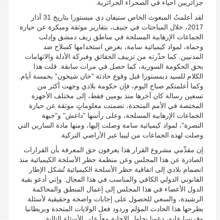
جزائريين أحياء في الصحراء الجزائرية.
لقد أعلمتُ المبعوث الخاص ستيفان دي ميستورا بتاريخ 31 آذار
2017، خلال المباحثات في جنيف، بتقارير موثقة ومبكرة عن حيازة
الجماعات الإرهابية المسلحة في مناطق ريف دمشق وإدلب
وحماة، لمواد كيميائية سامة، بغرض استخدامها كسلاح ضد
المدنيين. كما حذّرته من تزييف الحقائق وفبركة الأدلة والاتهامات
بحق الحكومة السورية، كما حصل في مرات سابقة. قلت هذا
الكلام للسيد ديمستورا قبل وقوع حادثة "خان شيخون" بخمسة أيام.
وكما أعلمتكم صباح اليوم، فإن حكومة بلادي وجهت أكثر من
تسعين رسالة كان آخرها منذ يومين فقط، إلى مختلف الأجهزة
المختصة في الأمم المتحدة، تضمنت معلوماتٍ موثقة عن حيازة
الجماعات الإرهابية المسلحة، وعلى رأسها "داعش" و"جبهة
النصرة"، لمواد كيميائية سامة وصلت إليها، ومنها مادة السارين التي
وصلت لهذه الجماعات من ليبيا عبر الأراضي التركية.
إن مقدِّمي مشروع القرار هذا يعرفون حق المعرفة بأن القرارات
الصادرة عن هذا المجلس وعن منظمة حظر الأسلحة الكيميائية منذ
انضمام بلادي إلى اتفاقية حظر الأسلحة الكيميائية تُشكل الإطار
القانوني الدولي الكافي والمناسب في هذا المجال. وإني أدعو بقية
الدول الأعضاء في هذا المجلس إلى إعمال المنطق والمحاكمة
الرشيدة، والسعي للحصول على إجابات واضحة وحقيقية لأسئلة
يطرحها هذا الحادث المؤلم وردود فعل الولايات المتحدة وبريطانيا
وفرنسا عليه، دعونا نحاول الإجابة معاً على الأسئلة التالية: