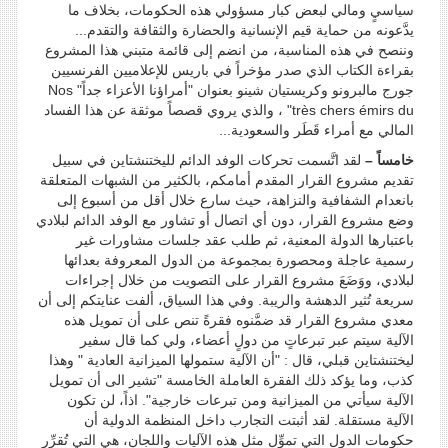
سياسيٍ ومالي لبعض كبار مسؤولي هذه الحكومات، بخلاف ما
يدَّعونه من حماية قيم الإنسانية والحضارة والثقافة والتقدم...
وننصح في هذه المناسبة، من انضم إلى قائمة متبني هذا المشروع
بقراءة الكتاب الذي صدر مؤخراً في باريس للإعلاميين الفرنسيين
جورج مالبرونو وكريستيان شينو بعنوان "أمراؤنا الأعزاء جداً" Nos
très chers émirs du" ، والذي يروي قصصاً موثقة عن هذا الفساد
المالي مع أمراء قَطَر والسعودية...
خامساً –
لقد اتَّسمت تحركات الوفد الدائم لليختنشتاين في سبيل
تقديم مشروع القرار المقدم أمامكم، بالكثير من الشبهات المتعلقة
بانعدام الشفافية والنزاهة، حيث سارع خلال أقل من أسبوع إلى
وضع مشروع القرار، دون أي اتصال أو تشاور مع الوفد الدائم لبلادي
باعتبارها الدولة المعنية، ثم طلب عقد جلسات مشاورات غير
رسمية عاجلة ومحصورة بمجموعة من الدول المعروفة بعدائها
لبلادي، ووَضَعَ مشروع القرار على التصويت من خلال إجراءات
سريعة تُثير الدهشة والريبة. وفي هذا السياق، ألفت عنايتكم إلى أن
معدي مشروع القرار قد ضمَّنوه فقرةً تنص على أن تمويل هذه
الآلية سيتم عبر تبرعاتٍ من دولٍ أعضاء، ولي كما قال سفير
ليختنشتاين قبلي، قال : "أن الآلية ستمولها الميزانية العادية " وهذا
كذب، وما يؤكد ذلك الفقرة العاملة الخامسة "تشير الى أن تمويل
الآلية سيأتي من الميزانية ومن تبرعات خارجية". اذاً، لن تكون
الآلية مستقلة. لقد أثبتت التجارب داخل المنظمة الدولية أن
حكومات الدول التي تموِّل مثل هذه الآليات واللجان، هي التي تُقرِّر