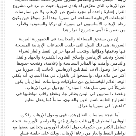
عن الإرهاب الذي تتعرَّض له بلادي سوريا، حيث لم ترد في مشروع
القرار إشارةٌ واحدة أو مجرد تلميحٍ عن الإرهاب ولا عن ممارسات
الجماعات الإرهابية المسلحة في سوريا. وهذا أمرٌ متوقعٌ حين يكون
رعاة الإرهاب الأساسيون في سوريا، أي تركيا والسعودية وقَطَر،
من ضمن مُقدِّمي مشروع القرار هذا.
إن من يستحق المساءلة والمحاسبة في الجمهورية العربية
السورية، هي تلك الدول التي خلقت الجماعات الإرهابية المسلحة
فيها ودعمتها وموَّلتها، وفتحت أمامها خزائن النفط والغاز لشراء
السلاح وتجنيد الإرهابيين وإطلاق الفتاوى التكفيرية والجهاد والقتل
والتدمير، وأمنت لها المنابر السياسية والإعلامية، وفتحت حدودها
من أجل وصول آلاف المقاتلين الإرهابيين الأجانب إلى سوريا من
أكثر من مائة دولة. واسمحوا لي بالقول، في هذا السياق، أنه يكفي
الوفد الدائم لليختنشتاين من سلوكيات وسياسات النفاق بأن يكون
شريكاً في تبني مثل هذه "المبادرة" مع دول ترعى الإرهاب،
وتقصف المدنيين في اليمن بطائراتها، وتقطع رقاب مواطنيها في
الشوارع العامة باسم الدين والقانون، تماماً كما يفعل تنظيم
"داعش" في سوريا والعراق.
أما نتيجة سياسات النفاق هذه، فهي وصول الإرهاب وفكره
الوهابي المتطرف إلى قلب شوارع مُدنِ والعواصم الأوروبية، نتيجة
تساهل الكثير من حكومات دول الاتحاد الأوروبي وتحالف بعضها مع
نواطير النفط والغاز من رعاة الإرهاب، وذلك على خلفية فسادٍ