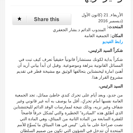
الأربعاء, 21 (كانون اﻷول
(ديسمبر 2016
المتحدث:
المندوب الدائم د.بشار الجعفري
المكان:
الجمعية العامة
رابط الفيديو
شكراً السيد الرئيس،
شكراً بداية لكونك مستشاراً قانونياً حقيقياً تعرف كيف تبت في
المسائل القانونية بنزاهة وموضوعية. وقبل ان أبدأ بياني أريد أن
أهنئ امارة ليخنشتاين بتحالفها الوثيق مع مشيخة قطر في تقديم
مشروع القرار هذا.
السيد الرئيس،
من جديدٍ، وبعد أيام على تحرك كندي خاطئ مماثل، تجد الجمعية
العامة نفسها أمام تحركٍ، أقل ما يوصف به أنه غير قانوني وغير
شفاف وغير نزيه، وذلك نتيجة لممارسات الوفد الدائم لليختنشتاين
الذي أطلق هذه "المبادرة" الخطيرة والتي تُشكل خرقاً فاضحاً
للفقرة السابعة من المادة الثانية من الميثاق، وهي المادة التي
نصت صراحةً على ما يلي: "ليس في هذا الميثاق ما يُسوِّغ للأمم
المتحدة أن تتدخل في الشؤون التي تكون من صميم السلطان