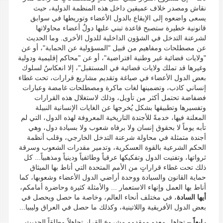
نقاش ومصدر خلاف عميقين داخل هذه المنظمة الدولية، حيث
يسعى واضعوه إلى الإيقاع بالدول الأعضاء وتوريطها في سوابق
قانونية خطيرة ستصبح قاعدة تبني عليها دولٌ أعضاء محاولاتها
لشرعنة التدخل في الشؤون الداخلية للدول الأخرى. وما الحديث
عن مصطلحات ومفاهيم من قبيل "المسؤولية عن الحماية"، أو عن
"ولايات قضائية غير وطنية افتراضية"، أو عن "محاكم إقليمية ودولية
وغيرها قد تملك ولايات قضائية في المستقبل"، إلا انعكاسٌ لسلوك
بعض الدول الأعضاء في صياغة وتقديم مشاريع قرارات، تحت غطاء
إنساني كاذب، وتضمينها لغات ماكرة ومصطلحات غامضة وعبارات
فضفاضة تحتمل أكثر من تأويل، وذلك لاستغلال هذه القرارات
وتفسيرها وتطبيقها بشكل يُخرجها عن الغايات الإنسانية النبيلة
المعلنة فيها، خدمةً للأجندة التاريخية المعروفة لهذه الدول، التي لم
تأبه يوماً لا بحقوق إنسان ولا برفاه شعوب ولا بسيادة دول، وهي
أجندة متمثلة في محاولة شرعنة التدخل الخارجي، وقلب أنظمة
الحكم الشرعية بالقوة العسكرية، وتدمير مقدرات الشعوب وسرقة
ثرواتها، وتفتيت الدول وتفكيكها عرقياً وطائفياً ودينياً ومذهبياً... كل
ذلك تحت غطاء قراراتٍ من الأمم المتحدة التي أناط بها الميثاق
حماية القانون والسيادة ووحدة أراضي الدول الأعضاء وشعوبها، كما
أناط بها العمل وإنهاء الاستعمار ... والأمثلة كثيرة وحاضرة أمامكم،
أيها السادة
، في مختلف أنحاء العالم، وخاصة ما حصل ويحصل في
بعض الدول الأفريقية واللاتينية، وكذلك ما حصل في العراق وليبيا...
رابعاً
– تجاهل معدو ومقدمو مشروع القرار تجاهلاً مطلقاً الحديث