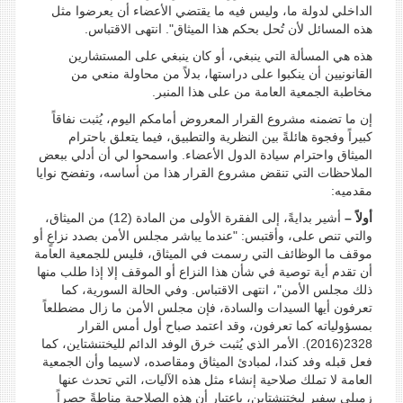
الداخلي لدولة ما، وليس فيه ما يقتضي الأعضاء أن يعرضوا مثل
هذه المسائل لأن تُحل بحكم هذا الميثاق". انتهى الاقتباس.
هذه هي المسألة التي ينبغي، أو كان ينبغي على المستشارين
القانونيين أن ينكبوا على دراستها، بدلاً من محاولة منعي من
مخاطبة الجمعية العامة من على هذا المنبر.
إن ما تضمنه مشروع القرار المعروض أمامكم اليوم، يُثبت نفاقاً
كبيراً وفجوة هائلةً بين النظرية والتطبيق، فيما يتعلق باحترام
الميثاق واحترام سيادة الدول الأعضاء. واسمحوا لي أن أدلي ببعض
الملاحظات التي تنقض مشروع القرار هذا من أساسه، وتفضح نوايا
مقدميه:
أولاً –
أشير بدايةً، إلى الفقرة الأولى من المادة (12) من الميثاق،
والتي تنص على، وأقتبس: "عندما يباشر مجلس الأمن بصدد نزاعٍ أو
موقف ما الوظائف التي رسمت في الميثاق، فليس للجمعية العامة
أن تقدم أية توصية في شأن هذا النزاع أو الموقف إلا إذا طلب منها
ذلك مجلس الأمن"، انتهى الاقتباس. وفي الحالة السورية، كما
تعرفون أيها السيدات والسادة، فإن مجلس الأمن ما زال مضطلعاً
بمسؤولياته كما تعرفون، وقد اعتمد صباح أول أمس القرار
2328(2016). الأمر الذي يُثبت خرق الوفد الدائم لليختنشتاين، كما
فعل قبله وفد كندا، لمبادئ الميثاق ومقاصده، لاسيما وأن الجمعية
العامة لا تملك صلاحية إنشاء مثل هذه الآليات، التي تحدث عنها
زميلي سفير ليختنشتاين، باعتبار أن هذه الصلاحية مناطةً حصراً