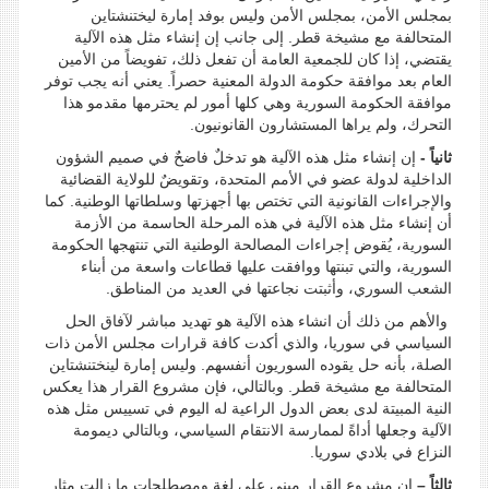
بمجلس الأمن، بمجلس الأمن وليس بوفد إمارة ليختنشتاين
المتحالفة مع مشيخة قطر. إلى جانب إن إنشاء مثل هذه الآلية
يقتضي، إذا كان للجمعية العامة أن تفعل ذلك، تفويضاً من الأمين
العام بعد موافقة حكومة الدولة المعنية حصراً. يعني أنه يجب توفر
موافقة الحكومة السورية وهي كلها أمور لم يحترمها مقدمو هذا
التحرك، ولم يراها المستشارون القانونيون.
ثانياً -
إن إنشاء مثل هذه الآلية هو تدخلٌ فاضحٌ في صميم الشؤون
الداخلية لدولة عضو في الأمم المتحدة، وتقويضٌ للولاية القضائية
والإجراءات القانونية التي تختص بها أجهزتها وسلطاتها الوطنية. كما
أن إنشاء مثل هذه الآلية في هذه المرحلة الحاسمة من الأزمة
السورية، يُقوض إجراءات المصالحة الوطنية التي تنتهجها الحكومة
السورية، والتي تبنتها ووافقت عليها قطاعات واسعة من أبناء
الشعب السوري، وأثبتت نجاعتها في العديد من المناطق.
والأهم من ذلك أن انشاء هذه الآلية هو تهديد مباشر لآفاق الحل
السياسي في سوريا، والذي أكدت كافة قرارات مجلس الأمن ذات
الصلة، بأنه حل يقوده السوريون أنفسهم. وليس إمارة لينختنشتاين
المتحالفة مع مشيخة قطر. وبالتالي، فإن مشروع القرار هذا يعكس
النية المبيتة لدى بعض الدول الراعية له اليوم في تسييس مثل هذه
الآلية وجعلها أداةً لممارسة الانتقام السياسي، وبالتالي ديمومة
النزاع في بلادي سوريا.
ثالثاً –
إن مشروع القرار مبني على لغةٍ ومصطلحاتٍ ما زالت مثار