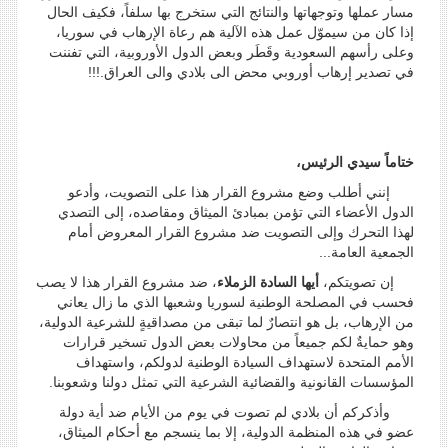
مسار عملها وتوجهاتها والنتائج التي ستخرج بها سلفاً، فكيف الحال
إذا كان من سيموّل عمل هذه الآلية هم رعاة الإرهاب في سوريا،
وعلى رأسهم السعودية وقَطَر وبعض الدول الأوروبية، التي تفننت
في تصدير إرهاب أوروبي محض الى بلادي والى العراق.!!!
ختاماً سيدي الرئيس،
إنني أطلب وضع مشروع القرار هذا على التصويت، وأدعو
الدول الأعضاء التي تؤمن بمبادئ الميثاق ومقاصده، إلى التصدي
لهذا التحرك وإلى التصويت ضد مشروع القرار المعروض أمام
الجمعية العامة...
إن تصويتكم،
أيها السادة الزملاء
، ضد مشروع القرار هذا لا يصب
فحسب في المصلحة الوطنية لسوريا وشعبها الذي ما زال يعاني
من الإرهاب، بل هو انتصارٌ لما تبقى من مصداقيةٍ للشرعية الدولية،
وهو حمايةٌ لكم جميعاً من محاولات بعض الدول تسخير قرارات
الأمم المتحدة لاستهداف السيادة الوطنية لدولكم، واستهداف
المؤسسات القانونية والقضائية الشرعية التي تمثل دولنا وشعوبنا.
وأذكركم أن بلادي لم تصوت في يوم من الأيام ضد أية دولة
عضو في هذه المنظمة الدولية، إلا بما ينسجم مع أحكام الميثاق،