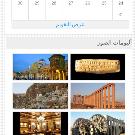
30
29
28
27
26
25
24
31
عرض التقويم
ألبومات الصور