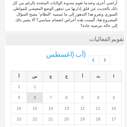
أراضي أخرى وعندما تقوم مندوبة الولايات المتحدة بالرغم من كل
ذلك بالحديث عن قلق إدارتها من تدهور الوضع المعيشي للمواطن
السوري وتعزو هذا التدهور إلى ما تسميه “النظام” يصبح السؤال
المشروع هنا، أليست هذه أعراض انفصام سياسي؟ ألا يشير ذلك
إلى حالة مرضية حادة؟.
تقويم الفعاليات
(آب (اغسطس
Prev
Next
ا
ث
أ
خ
ج
س
أ
2
1
9
8
7
6
5
4
3
16
15
14
13
12
11
10
23
22
21
20
19
18
17