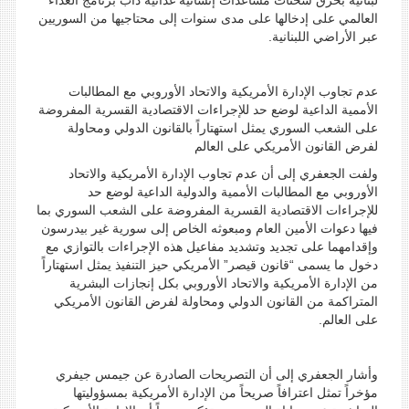
لبنانية بحرق شحنات مساعدات إنسانية غذائية دأب برنامج الغذاء
العالمي على إدخالها على مدى سنوات إلى محتاجيها من السوريين
عبر الأراضي اللبنانية.
عدم تجاوب الإدارة الأمريكية والاتحاد الأوروبي مع المطالبات
الأممية الداعية لوضع حد للإجراءات الاقتصادية القسرية المفروضة
على الشعب السوري يمثل استهتاراً بالقانون الدولي ومحاولة
لفرض القانون الأمريكي على العالم
ولفت الجعفري إلى أن عدم تجاوب الإدارة الأمريكية والاتحاد
الأوروبي مع المطالبات الأممية والدولية الداعية لوضع حد
للإجراءات الاقتصادية القسرية المفروضة على الشعب السوري بما
فيها دعوات الأمين العام ومبعوثه الخاص إلى سورية غير بيدرسون
وإقدامهما على تجديد وتشديد مفاعيل هذه الإجراءات بالتوازي مع
دخول ما يسمى “قانون قيصر” الأمريكي حيز التنفيذ يمثل استهتاراً
من الإدارة الأمريكية والاتحاد الأوروبي بكل إنجازات البشرية
المتراكمة من القانون الدولي ومحاولة لفرض القانون الأمريكي
على العالم.
وأشار الجعفري إلى أن التصريحات الصادرة عن جيمس جيفري
مؤخراً تمثل اعترافاً صريحاً من الإدارة الأمريكية بمسؤوليتها