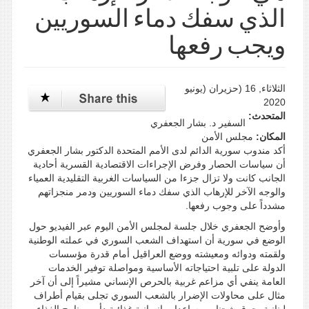
الذي سفك دماء السوريين
ويجب رفعها
الثلاثاء, 16 (حزيران (يونيو
2020
المتحدث:
السفير د. بشار الجعفري
المكان:
مجلس الأمن
أكد مندوب سورية الدائم لدى الأمم المتحدة الدكتور بشار الجعفري
أن سياسات الحصار وفرض الإجراءات الاقتصادية القسرية أحادية
الجانب كانت ولا تزال جزءا من السياسات الغربية التقليدية العمياء
والوجه الآخر للإرهاب الذي سفك دماء السوريين ودمر منجزاتهم
مشدداً على وجوب رفعها.
وأوضح الجعفري خلال جلسة لمجلس الأمن اليوم عبر الفيديو حول
الوضع في سورية أن استهداف الشعب السوري في عملته الوطنية
ولقمته ودوائه ومعيشته ووضع العراقيل أمام قدرة مؤسسات
الدولة على تلبية احتياجاته الأساسية ومواصلة توفير الخدمات
العامة ينفي أي مزاعم غربية بالحرص الإنساني مشيراً إلى أن آخر
مثال على محاولات الإضرار بالشعب السوري تجلى بقيام أطراف