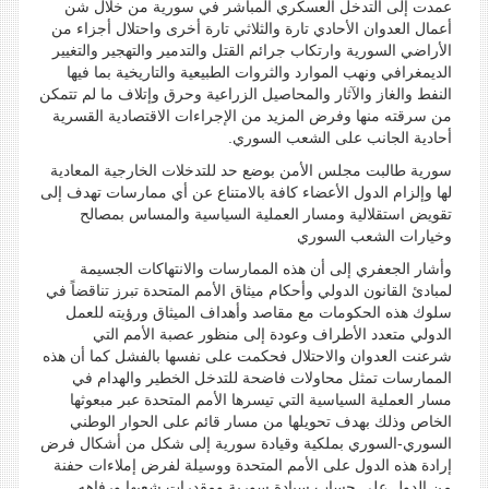
عمدت إلى التدخل العسكري المباشر في سورية من خلال شن
أعمال العدوان الأحادي تارة والثلاثي تارة أخرى واحتلال أجزاء من
الأراضي السورية وارتكاب جرائم القتل والتدمير والتهجير والتغيير
الديمغرافي ونهب الموارد والثروات الطبيعية والتاريخية بما فيها
النفط والغاز والآثار والمحاصيل الزراعية وحرق وإتلاف ما لم تتمكن
من سرقته منها وفرض المزيد من الإجراءات الاقتصادية القسرية
أحادية الجانب على الشعب السوري.
سورية طالبت مجلس الأمن بوضع حد للتدخلات الخارجية المعادية
لها وإلزام الدول الأعضاء كافة بالامتناع عن أي ممارسات تهدف إلى
تقويض استقلالية ومسار العملية السياسية والمساس بمصالح
وخيارات الشعب السوري
وأشار الجعفري إلى أن هذه الممارسات والانتهاكات الجسيمة
لمبادئ القانون الدولي وأحكام ميثاق الأمم المتحدة تبرز تناقضاً في
سلوك هذه الحكومات مع مقاصد وأهداف الميثاق ورؤيته للعمل
الدولي متعدد الأطراف وعودة إلى منظور عصبة الأمم التي
شرعنت العدوان والاحتلال فحكمت على نفسها بالفشل كما أن هذه
الممارسات تمثل محاولات فاضحة للتدخل الخطير والهدام في
مسار العملية السياسية التي تيسرها الأمم المتحدة عبر مبعوثها
الخاص وذلك بهدف تحويلها من مسار قائم على الحوار الوطني
السوري-السوري بملكية وقيادة سورية إلى شكل من أشكال فرض
إرادة هذه الدول على الأمم المتحدة ووسيلة لفرض إملاءات حفنة
من الدول على حساب سيادة سورية ومقدرات شعبها ورفاهه