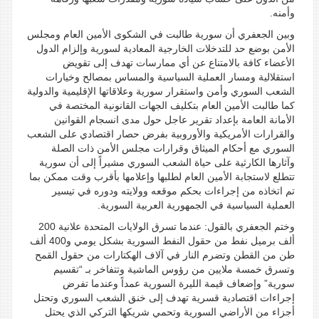
وأمنه.
وبين الجعفري أن سورية طالبت في الشكوى الأمين العام ومجلس
الأمن بوضع حد للتدخلات الخارجية المعادية لسورية وإلزام الدول
الأعضاء كافة بالامتناع عن أي ممارسات تهدف إلى تقويض
استقلالية ومسار العملية السياسية والمساس بمصالح وخيارات
الشعب السوري وأمن واستقرار سورية وعلاقاتها الإقليمية والدولية
كما طالبت الأمين العام بتكليف الجهات القانونية المختصة في
الأمانة العامة بإعداد تقرير عاجل حول مدى انسجام القوانين
والقرارات الأمريكية والأوروبية بفرض حصار اقتصادي على الشعب
السوري مع أحكام الميثاق وقرارات مجلس الأمن ذات الصلة
وآثارها الكارثية على حياة الشعب السوري مشيراً إلى أن سورية
تتطلع لاستجابة الأمين العام لطلبها وإعلامها بأقرب وقت ممكن بما
تم اتخاذه من إجراءات بحكم موقعه وولايته ودوره في تيسير
العملية السياسية في الجمهورية العربية السورية.
وختم الجعفري بالقول: عندما تسرق الولايات المتحدة علانية 200
ألف برميل نفط من حقول النفط السورية بشكل يومي و400 ألف
طن من القطن وتضرم النار في آلاف الهكتارات من حقول القمح
وتسرق خمسة ملايين من رؤوس الماشية وتتفاخر بـ “تقسيم
سورية” وإضعاف قيمة الليرة السورية عمداً وعندما تفرض
إجراءات اقتصادية قسرية تهدف إلى خنق الشعب السوري وتحتل
أجزاء من الأراضي السورية وتحمي شريكها التركي الذي يحتل