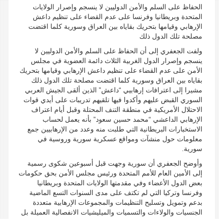
الحفاظ على السلم والأمن الدوليين لا ينسجم وإصرار الولايات
المتحدة وبريطانيا وفرنسا على عدم القضاء على تنظيم داعش
الإرهابي وقيامها بتحريك بقاياه بين العراق وسورية كلما اقتضت
مصلحة تلك الدول ذلك
ولفت الجعفري إلى أن الحفاظ على السلم والأمن الدوليين لا
ينسجم وإصرار الدول الغربية الثلاث دائمة العضوية في مجلس
الأمن على عدم القضاء على تنظيم داعش الإرهابي وقيامها بتحريك
بقاياه بين العراق وسورية كلما اقتضت مصلحة تلك الدول ذلك
مشيرا إلى اعترافات إرهابيي “داعش” الذين ألقى الجيش العربي
السوري القبض عليهم وأكدوا فيها تلقيهم تدريبات على أيدي قوات
الاحتلال الأمريكية في منطقة التنف المحتلة وقبل أيام اعتراف
الإرهابي الداعشي “محمد حسين سعود” بأنه يعمل لحساب
الاستخبارات البريطانية التي طلبت منه وعدد من الإرهابيين جمع
معلومات حول منشآت ومواقع عسكرية سورية وروسية في
سورية.
وأوضح الجعفري أن سورية وجهت قبل أسبوعين شكوى رسمية
إلى الأمين العام للأمم المتحدة ورئيس مجلس الأمن بحق حكومات
بعض الدول الأعضاء وفي مقدمتها الولايات المتحدة وبريطانيا
وفرنسا وتركيا التي لم تكتف على مدى السنوات التسع الماضية
بدعم وتمويل وتسليح التنظيمات والمجموعات الإرهابية متعددة
الجنسيات والولاءات والتسميات والميليشيات الانفصالية العميلة بل