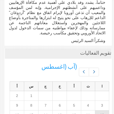
ختاماً، يشدد وفد بلادي على أهمية عدم مكافأة الإرهابيين
وداعميهم على أنشطتهم الإجرامية. وإنه لمن المؤسف
والمعيب أن تذعن أوروبا لإبرام اتفاق مع نظام "أردوغان"
الداعم للإرهاب على نحو يتيح له ابتزازها والمتاجرة بأوضاع
اللاجئين والمهجرين واستغلال معاناتهم الناجمة عن
ممارساته وذلك لإعفاء مواطنيه من سمات الدخول لدول
الاتحاد الأوروبي وتحقيق مكاسب رخيصة.
وشكراً السيد الرئيس
تقويم الفعاليات
(آب (اغسطس
Prev
Next
ا
ث
أ
خ
ج
س
أ
2
1
9
8
7
6
5
4
3