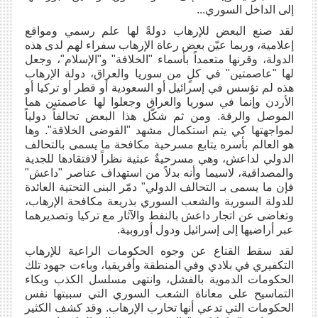
إلى الداخل السوري...
لقد صنع البعض للإرهاب دولةً لها علم رسمي ومواقع
إعلامية، وربما عيّن بعض رعاة الإرهاب سفراء لهم لدى هذه
الدولة، وقرنها متعمداً بأسماء "الخلافة" و"الإسلام"، وجعل
لها "عاصمتين" في كلٍ من سوريا والعراق، دولة الإرهاب
هذه لم تؤسس في إسرائيل أو السعودية أو قطر أو تركيا أو
الأردن وإنما في سوريا والعراق وجعلوا لها عاصمتين هما
الموصل والرقة. ومن ثم شكّل هذا البعض تحالفاً دولياً
لمواجهتها كي يتم استكمال مشهد "الفوضى الخلاقة". وها
هو العالم بأسره يتابع مسرحية مكافحة ما يسمى بالتحالف
الدولي لداعش، وهي مسرحيةٌ عبثية نظراً لافتقادها للجدية
والمصداقية، لاسيما وأنه بدلاً من استهداف عناصر "داعش"
فإن ما يسمى بـ التحالف الدولي" دمّر البنى التحتية العائدة
للدولة السورية والشعب السوري بذريعة مكافحة الإرهاب،
وتغاضى عن اتجار داعش بالنفط والآثار مع تركيا وتصديرهما
عبر أراضيها إلى إسرائيل ودول أوروبية.
لقد سقط القناع عن وجوه الحكومات الراعية للإرهاب
التكفيري في بلادي وفي المنطقة وأفريقيا، وباءت جهود تلك
الحكومات الدموية بالفشل، وانتهى مسلسل الكذب وبكاء
التماسيح على معاناة الشعب السوري التي سببتها نفس
الحكومات التي تدعي أنها تحارب الإرهاب. وقد كشف الكثير