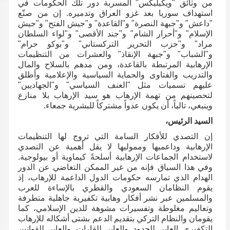
من وثائق "ويكيليكس" المسربة دور تلك الحكومات في
استهداف سوريا بعد غزو العراق وتدميره. إن من صنّع
"داعش" و"جبهة النصرة" و"القاعدة" و"جيش الفتح" و"جيش
الإسلام" و"أحرار الشام" و"جند الأقصى" و"لواء السلطان
مراد" و"حزب التحرير التركستاني" و"بوكو حرام"
و"الشباب" و"جبهة الإنقاذ" والعشرات من التنظيمات
الإرهابية المرتبطة بالقاعدة، ومن مدهم بالسلاح والمال
والتدريب والفتاوى والحماية السياسية والإعلامية وأطلق
عليهم تسميات مثل "العنف السياسي" و"الجهاديين"
لتحصينهم من تهمة الإرهاب هو سيد الإرهاب بلا منازع
وينبغي، تالياً، أن يكون عدواً مشتركاً للبشرية جمعاء.
السيد الرئيس،
إن التصدي للأفكار السامة التي تروج لها التنظيمات
الإرهابية وداعميها ومموليها لا يقل أهمية عن التصدي
لاستخدام الجماعات الإرهابية أسلحةً كيماوية أو بيولوجية.
وفي هذا السياق فإنه من غير الممكن التغاضي عن الدور
الهدام الذي تمارسه حكومات الدول الداعمة للإرهاب، إذ
يقوم النظامان السعودي والقطري بالإساءة للعرب
والمسلمين عبر نشر أفكار وهابية تكفيرية جاهلية متطرفة
وتعاليم مغلوطة وتفسيرات مشوهة للدين الإسلامي، كما
يقومان والنظام التركي بتقديم الدعم بشتى أشكاله للإرهاب
التكفيري العابر للحدود والعابر للقارات والعابر للقوانين