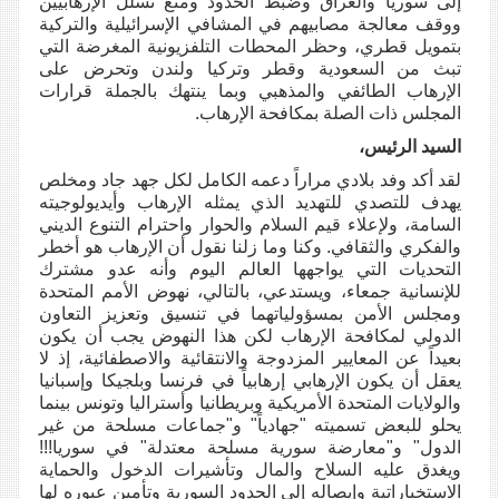
إلى سوريا والعراق وضبط الحدود ومنع تسلل الإرهابيين
ووقف معالجة مصابيهم في المشافي الإسرائيلية والتركية
بتمويل قطري، وحظر المحطات التلفزيونية المغرضة التي
تبث من السعودية وقطر وتركيا ولندن وتحرض على
الإرهاب الطائفي والمذهبي وبما ينتهك بالجملة قرارات
المجلس ذات الصلة بمكافحة الإرهاب.
السيد الرئيس،
لقد أكد وفد بلادي مراراً دعمه الكامل لكل جهد جاد ومخلص
يهدف للتصدي للتهديد الذي يمثله الإرهاب وأيديولوجيته
السامة، ولإعلاء قيم السلام والحوار واحترام التنوع الديني
والفكري والثقافي. وكنا وما زلنا نقول أن الإرهاب هو أخطر
التحديات التي يواجهها العالم اليوم وأنه عدو مشترك
للإنسانية جمعاء، ويستدعي، بالتالي، نهوض الأمم المتحدة
ومجلس الأمن بمسؤولياتهما في تنسيق وتعزيز التعاون
الدولي لمكافحة الإرهاب لكن هذا النهوض يجب أن يكون
بعيداً عن المعايير المزدوجة والانتقائية والاصطفائية، إذ لا
يعقل أن يكون الإرهابي إرهابياً في فرنسا وبلجيكا وإسبانيا
والولايات المتحدة الأمريكية وبريطانيا وأستراليا وتونس بينما
يحلو للبعض تسميته "جهادياً" و"جماعات مسلحة من غير
الدول" و"معارضة سورية مسلحة معتدلة" في سوريا!!!
ويغدق عليه السلاح والمال وتأشيرات الدخول والحماية
الاستخباراتية وإيصاله إلى الحدود السورية وتأمين عبوره لها