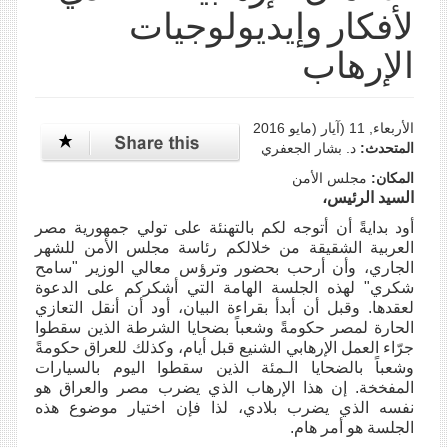
لأفكار وإيديولوجيات
الإرهاب
الأربعاء, 11 (آيار (مايو 2016
المتحدث:
د. بشار الجعفري
المكان:
مجلس الأمن
السيد الرئيس،
أود بدايةً أن أتوجه لكم بالتهنئة على تولي جمهورية مصر
العربية الشقيقة من خلالكم رئاسة مجلس الأمن للشهر
الجاري، وأن أرحب بحضور وترؤس معالي الوزير "سامح
شكري" لهذه الجلسة الهامة التي أشكركم على الدعوة
لعقدها. وقبل أن أبدأ بقراءة البيان، أود أن أنقل التعازي
الحارة لمصر حكومةً وشعباً بضحايا الشرطة الذين سقطوا
جرّاء العمل الإرهابي الشنيع قبل أيام، وكذلك للعراق حكومةً
وشعباً بالضحايا الـمئة الذين سقطوا اليوم بالسيارات
المفخخة. إن هذا الإرهاب الذي يضرب مصر والعراق هو
نفسه الذي يضرب بلادي، لذا فإن اختيار موضوع هذه
الجلسة هو أمر هام.