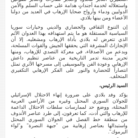
واستغلاله لخدمة أجنداتٍ هدامة على حساب السلم والأمن
الدوليين ودماء وأرواح ضحايا الإرهاب في العديد من دولنا
الأعضاء ومن بينها بلادي.
إن التنوع الثقافي والحضاري والديني وخيارات سوريا
السياسية المستقلة هو ما يتم استهدافه بهذا العدوان الآثم
الذي تتعرض له بلادي بأداة الإرهاب ومشغليه. إلا أن
الإنجازاتٌ المشرفة التي يحققها الجيش والقوات المسلحة،
وبدعمٍ من الأصدقاء، في معركة التصدي للإرهاب، ومنها
تحرير مدينة تدمر التاريخية من عناصر تنظيم داعش
الإرهابي وعودة الفن والموسيقى إلى مسرحها الأثري تمثل
انتصاراً للحضارة والنور على الفكر الإرهابي التكفيري
المتخلف.
السيد الرئيس،
يؤكد وفد بلادي على ضرورة إنهاء الاحتلال الإسرائيلي
للجولان السوري المحتل وغيره من الأراضي العربية
المحتلة، ووضع حد لممارسات سلطات الاحتلال الداعمة
للإرهاب والتي أدت، كما تعرفون، إلى طرد عناصر الأندوف
من منطقة خط الفصل في الجولان السوري المحتل
واستبدالها بعناصر إرهابية من "جبهة النصرة" و"لواء
اليرموك".