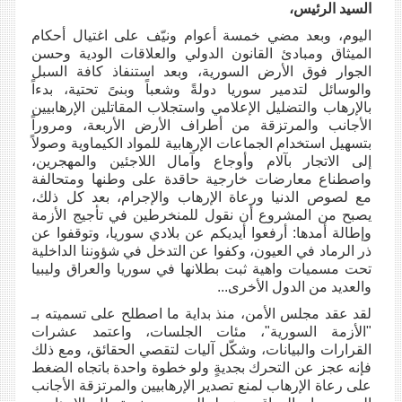
السيد الرئيس،
اليوم، وبعد مضي خمسة أعوام ونيّف على اغتيال أحكام
الميثاق ومبادئ القانون الدولي والعلاقات الودية وحسن
الجوار فوق الأرض السورية، وبعد استنفاذ كافة السبل
والوسائل لتدمير سوريا دولةً وشعباً وبنىً تحتية، بدءاً
بالإرهاب والتضليل الإعلامي واستجلاب المقاتلين الإرهابيين
الأجانب والمرتزقة من أطراف الأرض الأربعة، ومروراً
بتسهيل استخدام الجماعات الإرهابية للمواد الكيماوية وصولاً
إلى الاتجار بآلام وأوجاع وآمال اللاجئين والمهجرين،
واصطناع معارضات خارجية حاقدة على وطنها ومتحالفة
مع لصوص الدنيا ورعاة الإرهاب والإجرام، بعد كل ذلك،
يصبح من المشروع أن نقول للمنخرطين في تأجيج الأزمة
وإطالة أمدها: أرفعوا أيديكم عن بلادي سوريا، وتوقفوا عن
ذر الرماد في العيون، وكفوا عن التدخل في شؤوننا الداخلية
تحت مسميات واهية ثبت بطلانها في سوريا والعراق وليبيا
والعديد من الدول الأخرى...
لقد عقد مجلس الأمن، منذ بداية ما اصطلح على تسميته بـ
"الأزمة السورية"، مئات الجلسات، واعتمد عشرات
القرارات والبيانات، وشكّل آليات لتقصي الحقائق، ومع ذلك
فإنه عجز عن التحرك بجديةٍ ولو خطوة واحدة باتجاه الضغط
على رعاة الإرهاب لمنع تصدير الإرهابيين والمرتزقة الأجانب